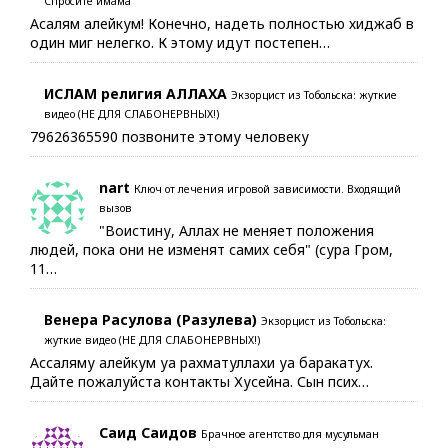
Спросите имама
Асалям алейкум! Конечно, надеть полностью хиджаб в
один миг нелегко. К этому идут постепен…
ИСЛАМ религия АЛЛАХА
Экзорцист из Тобольска: жуткие
видео (НЕ ДЛЯ СЛАБОНЕРВНЫХ!)
79626365590 позвоните этому человеку
nart
Ключ от лечения игровой зависимости. Входящий
вызов
"Воистину, Аллах не меняет положения
людей, пока они не изменят самих себя" (сура Гром,
11…
Венера Расулова (Разулева)
Экзорцист из Тобольска:
жуткие видео (НЕ ДЛЯ СЛАБОНЕРВНЫХ!)
Ассаляму алейкум уа рахматуллахи уа баракатух.
Дайте пожалуйста контакты Хусейна. Сын псих…
Саид Саидов
Брачное агентство для мусульман