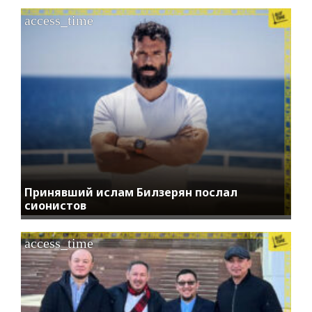
access_time
Принявший ислам Билзерян послал
сионистов
access_time