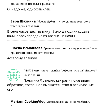
внимания на награды. Призвание
О, надо же, однофамилец.
Вера Шахнина
Абдулла Дубин – путь от диктора советского
телевидения до хаджи
В семь часов десять минут ( иногда одиннадцать ) ,
начиналась передача из Казани . И начин…
Шахло Исмаилова
Брачное агентство для мусульман работает
при Исторической мечети Москвы
Ассалому алайкум
nart
В чем главная ошибка “реформы ислама” Макрона?
Точка зрения
Политика Франции, как раз и показывает
обратное, тотальное вмешательство в религиозные
сво…
Mariam CookingVlog
Можно ли женщине носить брюки?