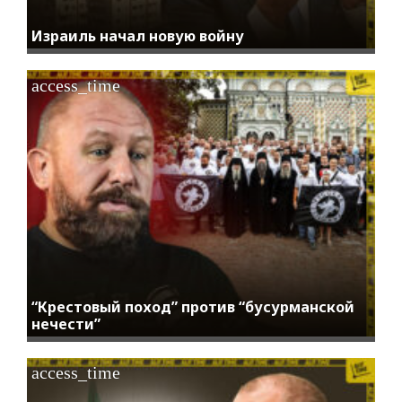
Израиль начал новую войну
access_time
“Крестовый поход” против “бусурманской
нечести”
access_time