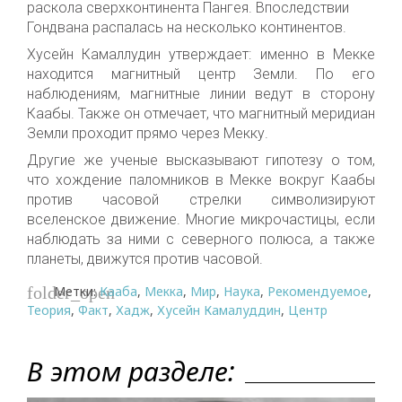
раскола сверхконтинента Пангея. Впоследствии
Гондвана распалась на несколько континентов.
Хусейн Камаллудин утверждает: именно в Мекке
находится магнитный центр Земли. По его
наблюдениям, магнитные линии ведут в сторону
Каабы. Также он отмечает, что магнитный меридиан
Земли проходит прямо через Мекку.
Другие же ученые высказывают гипотезу о том,
что хождение паломников в Мекке вокруг Каабы
против часовой стрелки символизируют
вселенское движение. Многие микрочастицы, если
наблюдать за ними с северного полюса, а также
планеты, движутся против часовой.
Метки:
Кааба
,
Мекка
,
Мир
,
Наука
,
Рекомендуемое
,
folder_open
Теория
,
Факт
,
Хадж
,
Хусейн Камалуддин
,
Центр
В этом разделе: