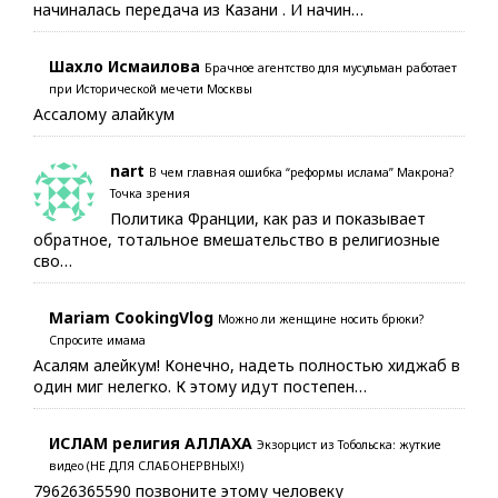
начиналась передача из Казани . И начин…
Шахло Исмаилова
Брачное агентство для мусульман работает
при Исторической мечети Москвы
Ассалому алайкум
nart
В чем главная ошибка “реформы ислама” Макрона?
Точка зрения
Политика Франции, как раз и показывает
обратное, тотальное вмешательство в религиозные
сво…
Mariam CookingVlog
Можно ли женщине носить брюки?
Спросите имама
Асалям алейкум! Конечно, надеть полностью хиджаб в
один миг нелегко. К этому идут постепен…
ИСЛАМ религия АЛЛАХА
Экзорцист из Тобольска: жуткие
видео (НЕ ДЛЯ СЛАБОНЕРВНЫХ!)
79626365590 позвоните этому человеку