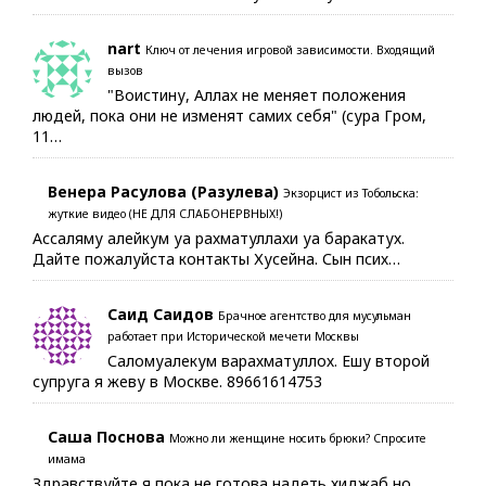
nart
Ключ от лечения игровой зависимости. Входящий
вызов
"Воистину, Аллах не меняет положения
людей, пока они не изменят самих себя" (сура Гром,
11…
Венера Расулова (Разулева)
Экзорцист из Тобольска:
жуткие видео (НЕ ДЛЯ СЛАБОНЕРВНЫХ!)
Ассаляму алейкум уа рахматуллахи уа баракатух.
Дайте пожалуйста контакты Хусейна. Сын псих…
Саид Саидов
Брачное агентство для мусульман
работает при Исторической мечети Москвы
Саломуалекум варахматуллох. Ешу второй
супруга я жеву в Москве. 89661614753
Саша Поснова
Можно ли женщине носить брюки? Спросите
имама
Здравствуйте,я пока не готова надеть хиджаб,но