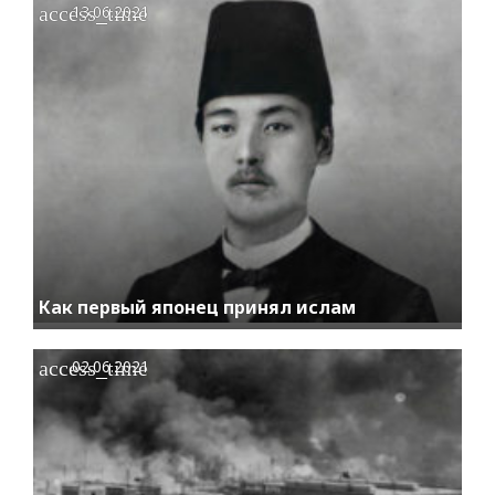
access_time
13.06.2021
Как первый японец принял ислам
access_time
02.06.2021