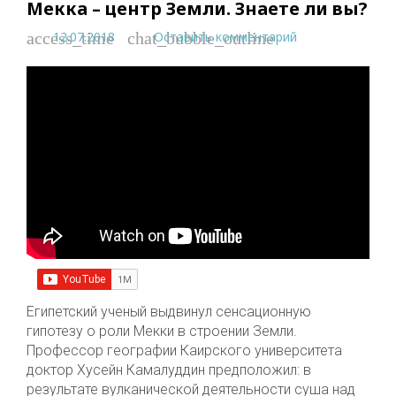
Мекка – центр Земли. Знаете ли вы?
12.07.2018
Оставить комментарий
access_time
chat_bubble_outline
Египетский ученый выдвинул сенсационную
гипотезу о роли Мекки в строении Земли.
Профессор географии Каирского университета
доктор Хусейн Камалуддин предположил: в
результате вулканической деятельности суша над