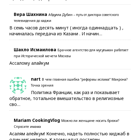
Вера Шахнина
Абдулла Дубин – путь от диктора советского
телевидения до хаджи
В семь часов десять минут ( иногда одиннадцать ) ,
начиналась передача из Казани . И начин…
Шахло Исмаилова
Брачное агентство для мусульман работает
при Исторической мечети Москвы
Ассалому алайкум
nart
В чем главная ошибка “реформы ислама” Макрона?
Точка зрения
Политика Франции, как раз и показывает
обратное, тотальное вмешательство в религиозные
сво…
Mariam CookingVlog
Можно ли женщине носить брюки?
Спросите имама
Асалям алейкум! Конечно, надеть полностью хиджаб в
один миг нелегко. К этому идут постепен…