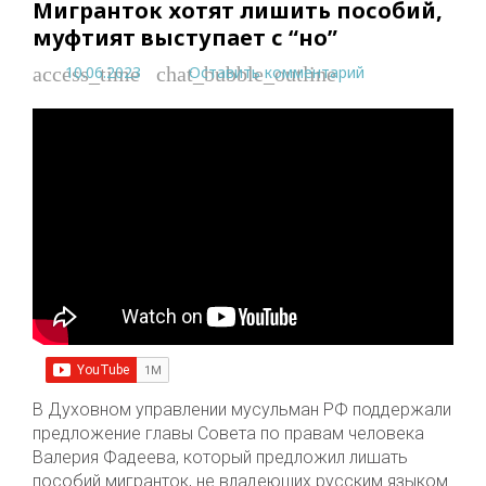
Мигранток хотят лишить пособий,
муфтият выступает с “но”
10.06.2023
Оставить комментарий
access_time
chat_bubble_outline
В Духовном управлении мусульман РФ поддержали
предложение главы Совета по правам человека
Валерия Фадеева, который предложил лишать
пособий мигранток, не владеющих русским языком.