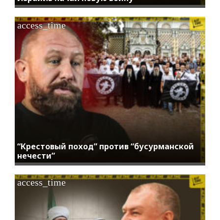
access_time
“Крестовый поход” против “бусурманской
нечести”
access_time