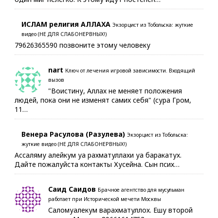
ИСЛАМ религия АЛЛАХА
Экзорцист из Тобольска: жуткие
видео (НЕ ДЛЯ СЛАБОНЕРВНЫХ!)
79626365590 позвоните этому человеку
nart
Ключ от лечения игровой зависимости. Входящий
вызов
"Воистину, Аллах не меняет положения
людей, пока они не изменят самих себя" (сура Гром,
11…
Венера Расулова (Разулева)
Экзорцист из Тобольска:
жуткие видео (НЕ ДЛЯ СЛАБОНЕРВНЫХ!)
Ассаляму алейкум уа рахматуллахи уа баракатух.
Дайте пожалуйста контакты Хусейна. Сын псих…
Саид Саидов
Брачное агентство для мусульман
работает при Исторической мечети Москвы
Саломуалекум варахматуллох. Ешу второй