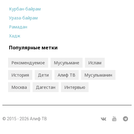
Курбан-байрам
Ураза-байрам
Рамадан
Хадж
Популярные метки
Рекомендуемое
Мусульмане
Ислам
История
Дети
Алиф ТВ
Мусульманин
Москва
Дагестан
Интервью
© 2015 - 2026 Алиф ТВ
R
ВКонтакте
Youtube
Tel