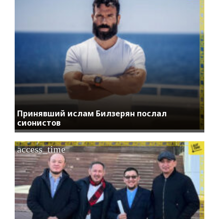
Принявший ислам Билзерян послал
сионистов
access_time