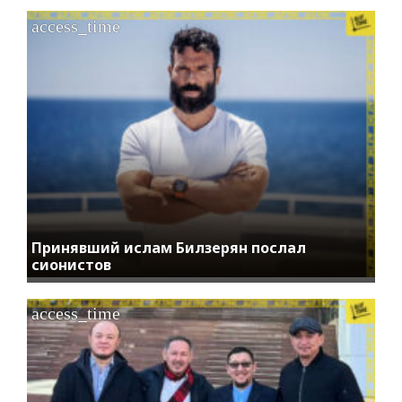
access_time
Принявший ислам Билзерян послал
сионистов
access_time