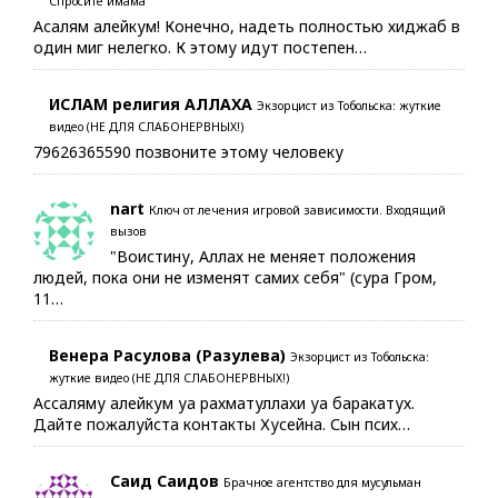
Спросите имама
Асалям алейкум! Конечно, надеть полностью хиджаб в
один миг нелегко. К этому идут постепен…
ИСЛАМ религия АЛЛАХА
Экзорцист из Тобольска: жуткие
видео (НЕ ДЛЯ СЛАБОНЕРВНЫХ!)
79626365590 позвоните этому человеку
nart
Ключ от лечения игровой зависимости. Входящий
вызов
"Воистину, Аллах не меняет положения
людей, пока они не изменят самих себя" (сура Гром,
11…
Венера Расулова (Разулева)
Экзорцист из Тобольска:
жуткие видео (НЕ ДЛЯ СЛАБОНЕРВНЫХ!)
Ассаляму алейкум уа рахматуллахи уа баракатух.
Дайте пожалуйста контакты Хусейна. Сын псих…
Саид Саидов
Брачное агентство для мусульман