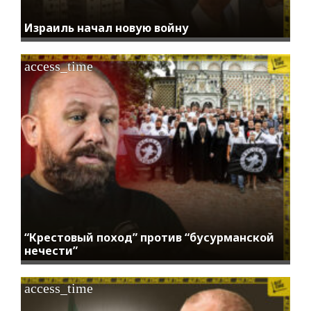
Израиль начал новую войну
access_time
“Крестовый поход” против “бусурманской
нечести”
access_time