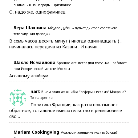
внимания на награды. Призвание
О, надо же, однофамилец.
Вера Шахнина
Абдулла Дубин – путь от диктора советского
телевидения до хаджи
В семь часов десять минут ( иногда одиннадцать ) ,
начиналась передача из Казани . И начин…
Шахло Исмаилова
Брачное агентство для мусульман работает
при Исторической мечети Москвы
Ассалому алайкум
nart
В чем главная ошибка “реформы ислама” Макрона?
Точка зрения
Политика Франции, как раз и показывает
обратное, тотальное вмешательство в религиозные
сво…
Mariam CookingVlog
Можно ли женщине носить брюки?