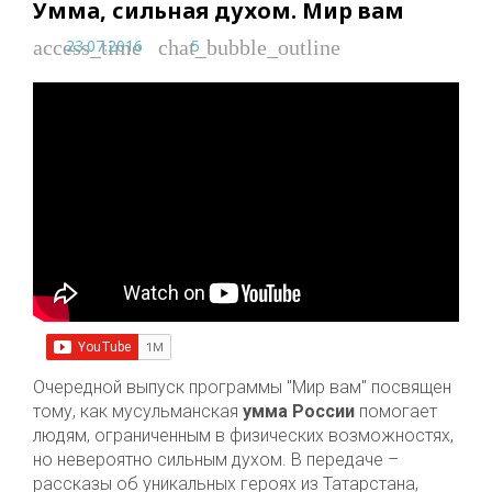
Умма, сильная духом. Мир вам
23.07.2016
5
access_time
chat_bubble_outline
Очередной выпуск программы "Мир вам" посвящен
тому, как мусульманская
умма России
помогает
людям, ограниченным в физических возможностях,
но невероятно сильным духом. В передаче –
рассказы об уникальных героях из Татарстана,