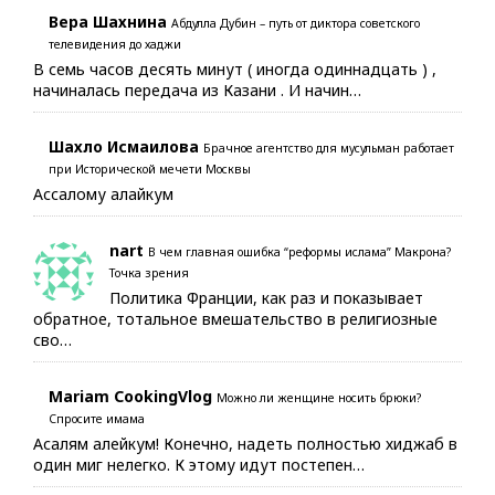
Вера Шахнина
Абдулла Дубин – путь от диктора советского
телевидения до хаджи
В семь часов десять минут ( иногда одиннадцать ) ,
начиналась передача из Казани . И начин…
Шахло Исмаилова
Брачное агентство для мусульман работает
при Исторической мечети Москвы
Ассалому алайкум
nart
В чем главная ошибка “реформы ислама” Макрона?
Точка зрения
Политика Франции, как раз и показывает
обратное, тотальное вмешательство в религиозные
сво…
Mariam CookingVlog
Можно ли женщине носить брюки?
Спросите имама
Асалям алейкум! Конечно, надеть полностью хиджаб в
один миг нелегко. К этому идут постепен…