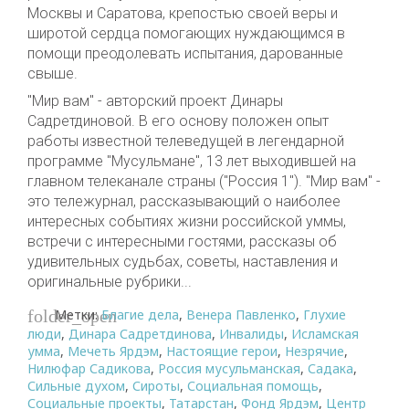
Москвы и Саратова, крепостью своей веры и
широтой сердца помогающих нуждающимся в
помощи преодолевать испытания, дарованные
свыше.
"Мир вам" - авторский проект Динары
Садретдиновой. В его основу положен опыт
работы известной телеведущей в легендарной
программе "Мусульмане", 13 лет выходившей на
главном телеканале страны ("Россия 1"). "Мир вам" -
это тележурнал, рассказывающий о наиболее
интересных событиях жизни российской уммы,
встречи с интересными гостями, рассказы об
удивительных судьбах, советы, наставления и
оригинальные рубрики...
Метки:
Благие дела
,
Венера Павленко
,
Глухие
folder_open
люди
,
Динара Садретдинова
,
Инвалиды
,
Исламская
умма
,
Мечеть Ярдэм
,
Настоящие герои
,
Незрячие
,
Нилюфар Садикова
,
Россия мусульманская
,
Садака
,
Сильные духом
,
Сироты
,
Социальная помощь
,
Социальные проекты
,
Татарстан
,
Фонд Ярдэм
,
Центр