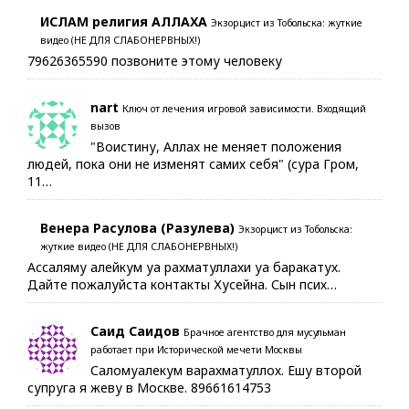
ИСЛАМ религия АЛЛАХА
Экзорцист из Тобольска: жуткие
видео (НЕ ДЛЯ СЛАБОНЕРВНЫХ!)
79626365590 позвоните этому человеку
nart
Ключ от лечения игровой зависимости. Входящий
вызов
"Воистину, Аллах не меняет положения
людей, пока они не изменят самих себя" (сура Гром,
11…
Венера Расулова (Разулева)
Экзорцист из Тобольска:
жуткие видео (НЕ ДЛЯ СЛАБОНЕРВНЫХ!)
Ассаляму алейкум уа рахматуллахи уа баракатух.
Дайте пожалуйста контакты Хусейна. Сын псих…
Саид Саидов
Брачное агентство для мусульман
работает при Исторической мечети Москвы
Саломуалекум варахматуллох. Ешу второй
супруга я жеву в Москве. 89661614753