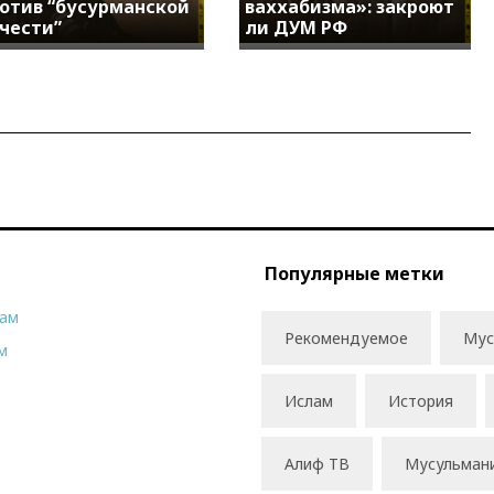
отив “бусурманской
ваххабизма»: закроют
чести”
ли ДУМ РФ
Популярные метки
рам
Рекомендуемое
Мус
м
Ислам
История
Алиф ТВ
Мусульман