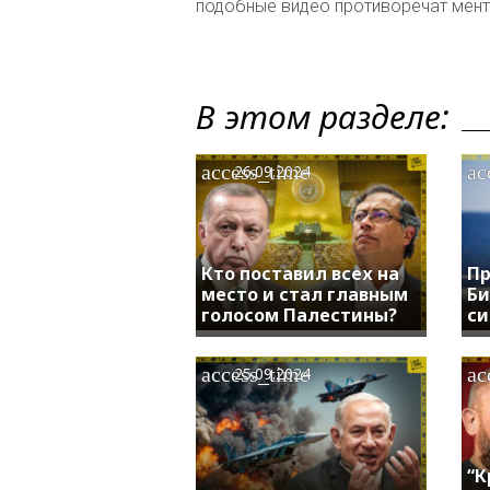
подобные видео противоречат мент
В этом разделе:
access_time
ac
26.09.2024
Кто поставил всех на
Пр
место и стал главным
Би
голосом Палестины?
си
access_time
ac
25.09.2024
“К