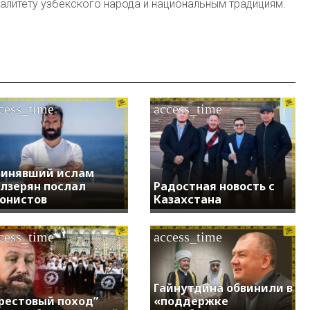
алитету узбекского народа и национальным традициям.
cess_time
access_time
инявший ислам
лзерян послал
Радостная новость с
онистов
Казахстана
cess_time
access_time
Гайнутдина обвинили в
рестовый поход”
«поддержке