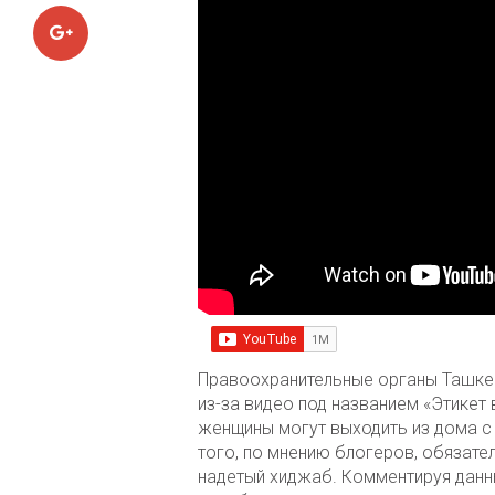
Google+
Правоохранительные органы Ташкен
из-за видео под названием «Этикет 
женщины могут выходить из дома с
того, по мнению блогеров, обязат
надетый хиджаб. Комментируя данн