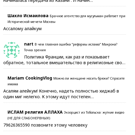
начиналась передача из Казани . И начин…
Шахло Исмаилова
Брачное агентство для мусульман работает при
Исторической мечети Москвы
Ассалому алайкум
nart
В чем главная ошибка “реформы ислама” Макрона?
Точка зрения
Политика Франции, как раз и показывает
обратное, тотальное вмешательство в религиозные сво…
Mariam CookingVlog
Можно ли женщине носить брюки? Спросите
имама
Асалям алейкум! Конечно, надеть полностью хиджаб в
один миг нелегко. К этому идут постепен…
ИСЛАМ религия АЛЛАХА
Экзорцист из Тобольска: жуткие видео
(НЕ ДЛЯ СЛАБОНЕРВНЫХ!)
79626365590 позвоните этому человеку