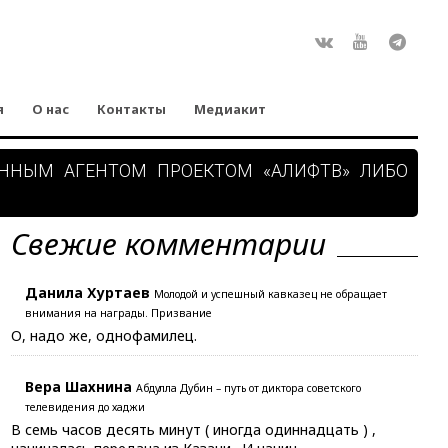
Rss
ВКонтакте
Youtube
Teleg
я
О нас
Контакты
Медиакит
АННЫМ АГЕНТОМ ПРОЕКТОМ «АЛИФТВ» ЛИБО
Свежие комментарии
Данила Хуртаев
Молодой и успешный кавказец не обращает
внимания на награды. Призвание
О, надо же, однофамилец.
Вера Шахнина
Абдулла Дубин – путь от диктора советского
телевидения до хаджи
В семь часов десять минут ( иногда одиннадцать ) ,