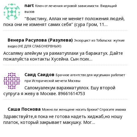
nart
Ключ от лечения игровой зависимости. Входящий
вызов
"Воистину, Аллах не меняет положения людей,
пока они не изменят самих себя" (сура Гром, 11…
Венера Расулова (Разулева)
Экзорцист из Тобольска: жуткие
видео (НЕ ДЛЯ СЛАБОНЕРВНЫХ!)
Ассаляму алейкум уа рахматуллахи уа баракатух. Дайте
пожалуйста контакты Хусейна. Сын псих…
Саид Саидов
Брачное агентство для мусульман работает
при Исторической мечети Москвы
Саломуалекум варахматуллох. Ешу второй
супруга я жеву в Москве. 89661614753
Саша Поснова
Можно ли женщине носить брюки? Спросите имама
Здравствуйте,я пока не готова надеть хиджаб,но ношу
платок, который закрывает макушку. Мог…