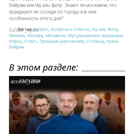
байрам или Ид аль-фитр. Знают ли москвичи, что
празднуют их соседи по городу и в чем
особенность этого дня?
Метки:
Вопрос
,
Вопросы и ответы
,
Ид аль-Фитр
,
folder_open
Мнение
,
Москва
,
Москвичи
,
Мусульманские праздники
,
Опрос
,
Ответ
,
Праздник разговения
,
Столица
,
Ураза
байрам
В этом разделе:
access_time
13.05.2024