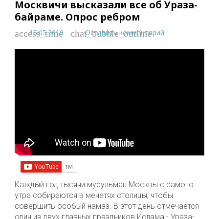
Москвичи высказали все об Ураза-
байраме. Опрос ребром
15.05.2019
Оставить комментарий
access_time
chat_bubble_outline
Каждый год тысячи мусульман Москвы с самого
утра собираются в мечетях столицы, чтобы
совершить особый намаз. В этот день отмечается
один из двух главных праздников Ислама - Ураза-