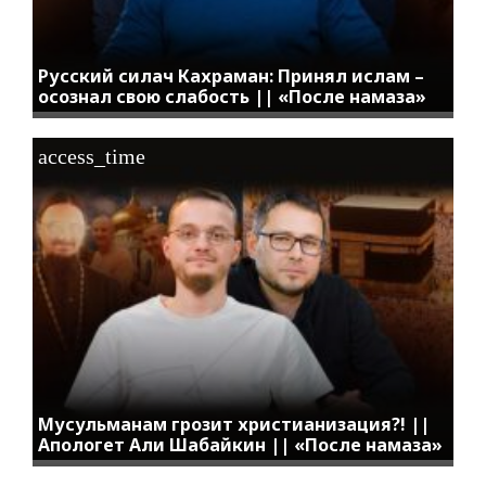
Русский силач Кахраман: Принял ислам –
осознал свою слабость || «После намаза»
access_time
Мусульманам грозит христианизация?! ||
Апологет Али Шабайкин || «После намаза»