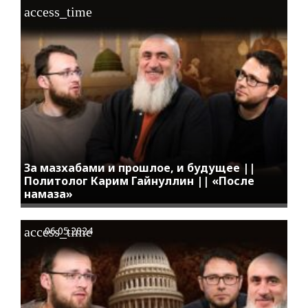
access_time
За мазхабами и прошлое, и будущее ||
Политолог Карим Гайнуллин || «После
намаза»
access_time
06.05.2024