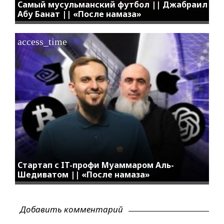
Самый мусульманский футбол || Джабраил
Абу Банат || «После намаза»
access_time
Стартап с IT-профи Муаммаром Аль-
Шедиватом || «После намаза»
Добавить комментарий