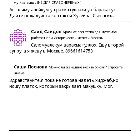
жуткие видео (НЕ ДЛЯ СЛАБОНЕРВНЫХ!)
Ассаляму алейкум уа рахматуллахи уа баракатух.
Дайте пожалуйста контакты Хусейна. Сын псих…
Саид Саидов
Брачное агентство для мусульман
работает при Исторической мечети Москвы
Саломуалекум варахматуллох. Ешу второй
супруга я жеву в Москве. 89661614753
Саша Поснова
Можно ли женщине носить брюки? Спросите
имама
Здравствуйте,я пока не готова надеть хиджаб,но
ношу платок, который закрывает макушку. Мог…