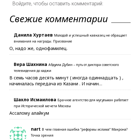
Войдите, чтобы оставить комментарий:
Свежие комментарии
Данила Хуртаев
Молодой и успешный кавказец не обращает
внимания на награды. Призвание
О, надо же, однофамилец.
Вера Шахнина
Абдулла Дубин – путь от диктора советского
телевидения до хаджи
В семь часов десять минут ( иногда одиннадцать ) ,
начиналась передача из Казани . И начин…
Шахло Исмаилова
Брачное агентство для мусульман работает
при Исторической мечети Москвы
Ассалому алайкум
nart
В чем главная ошибка “реформы ислама” Макрона?
Точка зрения