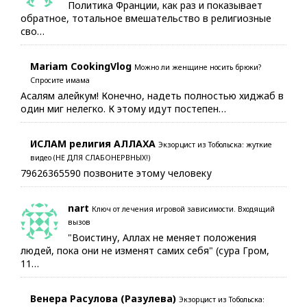
Политика Франции, как раз и показывает
обратное, тотальное вмешательство в религиозные
сво…
Mariam CookingVlog
Можно ли женщине носить брюки?
Спросите имама
Асалям алейкум! Конечно, надеть полностью хиджаб в
один миг нелегко. К этому идут постепен…
ИСЛАМ религия АЛЛАХА
Экзорцист из Тобольска: жуткие
видео (НЕ ДЛЯ СЛАБОНЕРВНЫХ!)
79626365590 позвоните этому человеку
nart
Ключ от лечения игровой зависимости. Входящий
вызов
"Воистину, Аллах не меняет положения
людей, пока они не изменят самих себя" (сура Гром,
11…
Венера Расулова (Разулева)
Экзорцист из Тобольска: