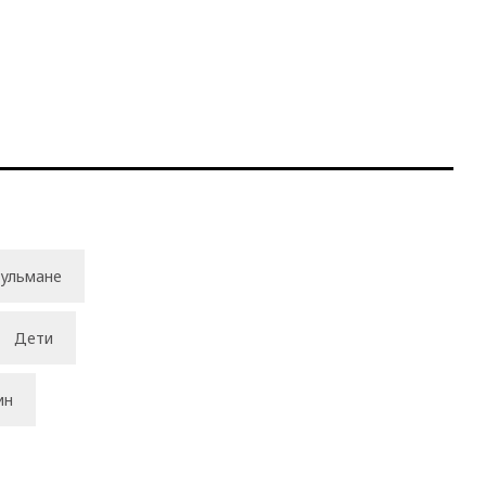
ульмане
Дети
ин