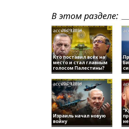
В этом разделе:
access_time
ac
26.09.2024
Кто поставил всех на
Пр
место и стал главным
Би
голосом Палестины?
си
access_time
ac
25.09.2024
“К
Израиль начал новую
пр
войну
не