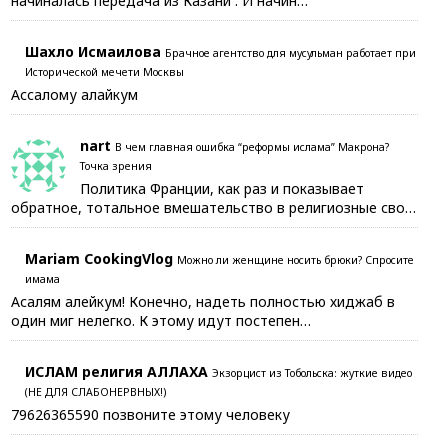
начиналась передача из Казани . И начин…
Шахло Исмаилова
Брачное агентство для мусульман работает при
Исторической мечети Москвы
Ассалому алайкум
nart
В чем главная ошибка “реформы ислама” Макрона?
Точка зрения
Политика Франции, как раз и показывает
обратное, тотальное вмешательство в религиозные сво…
Mariam CookingVlog
Можно ли женщине носить брюки? Спросите
имама
Асалям алейкум! Конечно, надеть полностью хиджаб в
один миг нелегко. К этому идут постепен…
ИСЛАМ религия АЛЛАХА
Экзорцист из Тобольска: жуткие видео
(НЕ ДЛЯ СЛАБОНЕРВНЫХ!)
79626365590 позвоните этому человеку