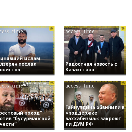
cess_time
access_time
инявший ислам
лзерян послал
Радостная новость с
онистов
Казахстана
cess_time
access_time
Гайнутдина обвинили в
рестовый поход”
«поддержке
отив “бусурманской
ваххабизма»: закроют
чести”
ли ДУМ РФ