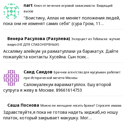
nart
Ключ от лечения игровой зависимости. Входящий
вызов
"Воистину, Аллах не меняет положения людей,
пока они не изменят самих себя" (сура Гром, 11…
Венера Расулова (Разулева)
Экзорцист из Тобольска: жуткие
видео (НЕ ДЛЯ СЛАБОНЕРВНЫХ!)
Ассаляму алейкум уа рахматуллахи уа баракатух. Дайте
пожалуйста контакты Хусейна. Сын псих…
Саид Саидов
Брачное агентство для мусульман работает
при Исторической мечети Москвы
Саломуалекум варахматуллох. Ешу второй
супруга я жеву в Москве. 89661614753
Саша Поснова
Можно ли женщине носить брюки? Спросите имама
Здравствуйте,я пока не готова надеть хиджаб,но ношу
платок, который закрывает макушку. Мог…