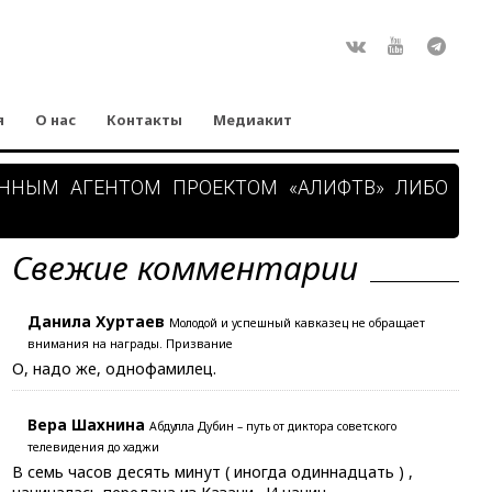
Rss
ВКонтакте
Youtube
Teleg
я
О нас
Контакты
Медиакит
АННЫМ АГЕНТОМ ПРОЕКТОМ «АЛИФТВ» ЛИБО
Свежие комментарии
Данила Хуртаев
Молодой и успешный кавказец не обращает
внимания на награды. Призвание
О, надо же, однофамилец.
Вера Шахнина
Абдулла Дубин – путь от диктора советского
телевидения до хаджи
В семь часов десять минут ( иногда одиннадцать ) ,