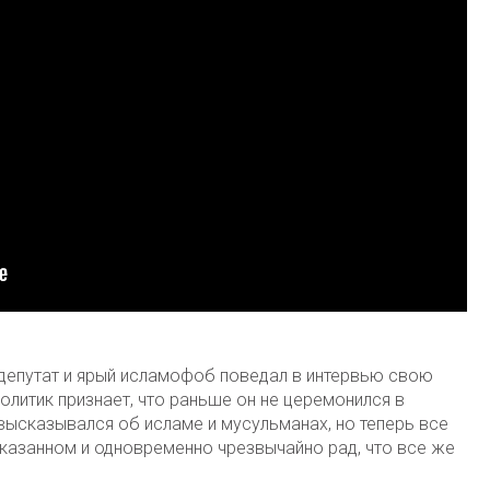
депутат и ярый исламофоб поведал в интервью свою
олитик признает, что раньше он не церемонился в
высказывался об исламе и мусульманах, но теперь все
сказанном и одновременно чрезвычайно рад, что все же