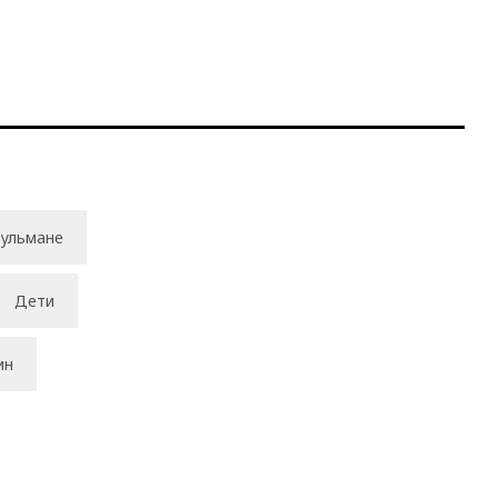
ульмане
Дети
ин