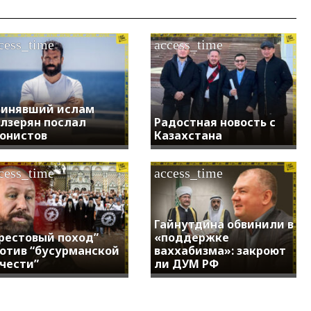
cess_time
access_time
инявший ислам
лзерян послал
Радостная новость с
онистов
Казахстана
cess_time
access_time
Гайнутдина обвинили в
рестовый поход”
«поддержке
отив “бусурманской
ваххабизма»: закроют
чести”
ли ДУМ РФ