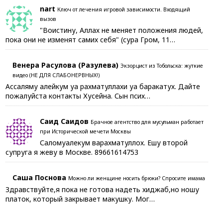
nart
Ключ от лечения игровой зависимости. Входящий
вызов
"Воистину, Аллах не меняет положения людей,
пока они не изменят самих себя" (сура Гром, 11…
Венера Расулова (Разулева)
Экзорцист из Тобольска: жуткие
видео (НЕ ДЛЯ СЛАБОНЕРВНЫХ!)
Ассаляму алейкум уа рахматуллахи уа баракатух. Дайте
пожалуйста контакты Хусейна. Сын псих…
Саид Саидов
Брачное агентство для мусульман работает
при Исторической мечети Москвы
Саломуалекум варахматуллох. Ешу второй
супруга я жеву в Москве. 89661614753
Саша Поснова
Можно ли женщине носить брюки? Спросите имама
Здравствуйте,я пока не готова надеть хиджаб,но ношу
платок, который закрывает макушку. Мог…