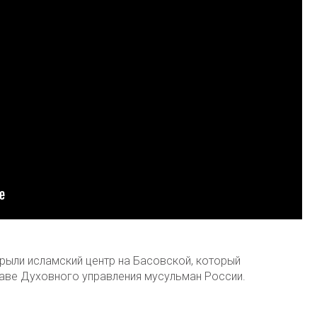
рыли исламский центр на Басовской, который
таве Духовного управления мусульман России.