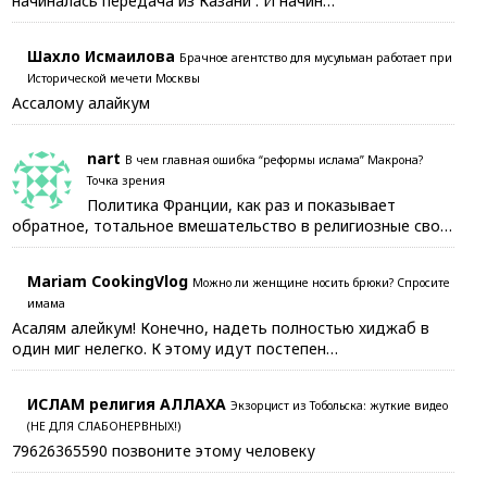
начиналась передача из Казани . И начин…
Шахло Исмаилова
Брачное агентство для мусульман работает при
Исторической мечети Москвы
Ассалому алайкум
nart
В чем главная ошибка “реформы ислама” Макрона?
Точка зрения
Политика Франции, как раз и показывает
обратное, тотальное вмешательство в религиозные сво…
Mariam CookingVlog
Можно ли женщине носить брюки? Спросите
имама
Асалям алейкум! Конечно, надеть полностью хиджаб в
один миг нелегко. К этому идут постепен…
ИСЛАМ религия АЛЛАХА
Экзорцист из Тобольска: жуткие видео
(НЕ ДЛЯ СЛАБОНЕРВНЫХ!)
79626365590 позвоните этому человеку