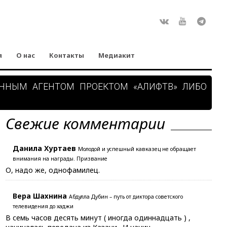
Rss
ВКонтакте
Youtube
Teleg
я
О нас
Контакты
Медиакит
АННЫМ АГЕНТОМ ПРОЕКТОМ «АЛИФТВ» ЛИБО
Свежие комментарии
Данила Хуртаев
Молодой и успешный кавказец не обращает
внимания на награды. Призвание
О, надо же, однофамилец.
Вера Шахнина
Абдулла Дубин – путь от диктора советского
телевидения до хаджи
В семь часов десять минут ( иногда одиннадцать ) ,