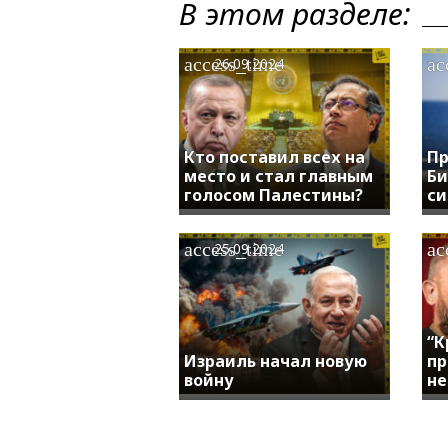
В этом разделе:
access_time
ac
26.09.2024
Кто поставил всех на
Пр
место и стал главным
Би
голосом Палестины?
си
access_time
ac
25.09.2024
“К
Израиль начал новую
пр
войну
не