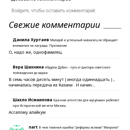
Войдите, чтобы оставить комментарий:
Свежие комментарии
Данила Хуртаев
Молодой и успешный кавказец не обращает
внимания на награды. Призвание
О, надо же, однофамилец.
Вера Шахнина
Абдулла Дубин – путь от диктора советского
телевидения до хаджи
В семь часов десять минут ( иногда одиннадцать ) ,
начиналась передача из Казани . И начин…
Шахло Исмаилова
Брачное агентство для мусульман работает
при Исторической мечети Москвы
Ассалому алайкум
nart
В чем главная ошибка “реформы ислама” Макрона?