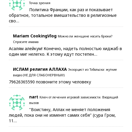
Точка зрения
Политика Франции, как раз и показывает
обратное, тотальное вмешательство в религиозные
сво…
Mariam CookingVlog
Можно ли женщине носить брюки?
Спросите имама
Асалям алейкум! Конечно, надеть полностью хиджаб в
один миг нелегко. К этому идут постепен…
ИСЛАМ религия АЛЛАХА
Экзорцист из Тобольска: жуткие
видео (НЕ ДЛЯ СЛАБОНЕРВНЫХ!)
79626365590 позвоните этому человеку
nart
Ключ от лечения игровой зависимости. Входящий
вызов
"Воистину, Аллах не меняет положения
людей, пока они не изменят самих себя" (сура Гром,
11…