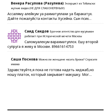
Венера Расулова (Разулева)
Экзорцист из Тобольска:
жуткие видео (НЕ ДЛЯ СЛАБОНЕРВНЫХ!)
Ассаляму алейкум уа рахматуллахи уа баракатух.
Дайте пожалуйста контакты Хусейна. Сын псих…
Саид Саидов
Брачное агентство для мусульман
работает при Исторической мечети Москвы
Саломуалекум варахматуллох. Ешу второй
супруга я жеву в Москве. 89661614753
Саша Поснова
Можно ли женщине носить брюки? Спросите
имама
Здравствуйте,я пока не готова надеть хиджаб,но
ношу платок, который закрывает макушку. Мог…