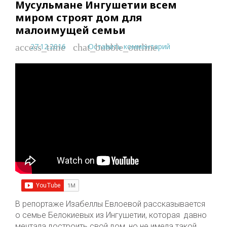
Мусульмане Ингушетии всем
миром строят дом для
малоимущей семьи
27.12.2016
Оставить комментарий
access_time
chat_bubble_outline
В репортаже Изабеллы Евлоевой рассказывается
о семье Белокиевых из Ингушетии, которая давно
мечтала достроить свой дом, но не имела такой