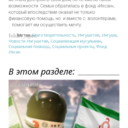
возможности. Семья обратилась в фонд «Ихсан»,
который впоследствии оказал не только
финансовую помощь, но и вместе с волонтерами,
помогает им осуществить мечту.
Метки:
Благотворительность
,
Ингушетия
,
Ингуши
,
folder_open
Новости Ингушетии
,
Социализация мусульман
,
Социальная помощь
,
Социальные проекты
,
Фонд
Ихсан
В этом разделе:
access_time
13.06.2021