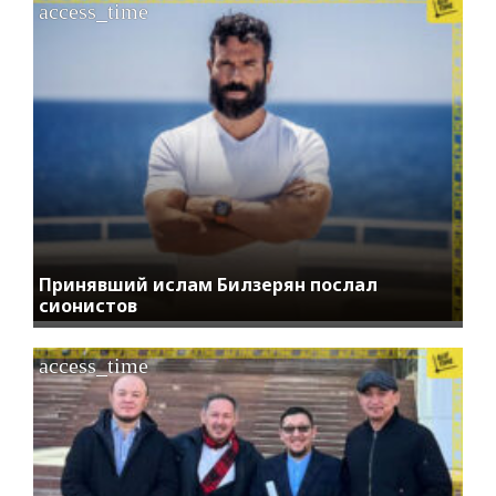
access_time
Принявший ислам Билзерян послал
сионистов
access_time