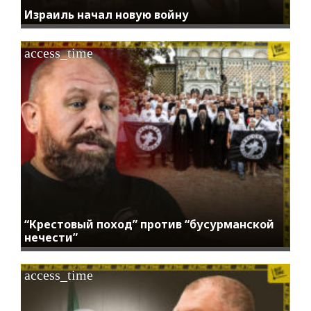
Израиль начал новую войну
access_time
“Крестовый поход” против “бусурманской
нечести”
access_time