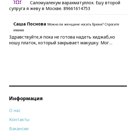
Саломуалекум варахматуллох. Ешу второй
супруга я жеву в Москве. 89661614753
Саша Поснова
Можно ли женщине носить брюки? Спросите
имама
Здравствуйте,я пока не готова надеть хиджаб,но
ношу платок, который закрывает макушку. Мог…
Информация
О нас
Контакты
Вакансии