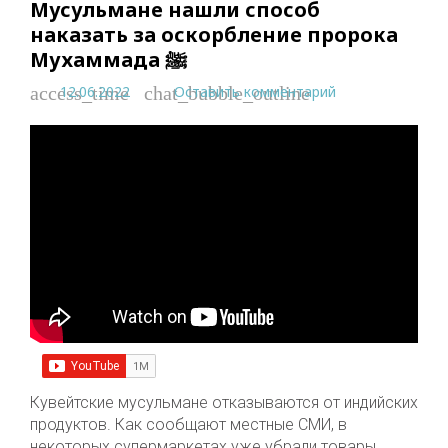
Мусульмане нашли способ
наказать за оскорбление пророка
Мухаммада ﷺ
12.06.2022
Оставить комментарий
access_time
chat_bubble_outline
Кувейтские мусульмане отказываются от индийских
продуктов. Как сообщают местные СМИ, в
некоторых супермаркетах уже убрали товары