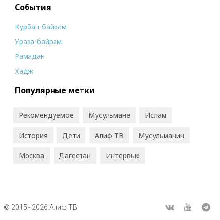
События
Курбан-байрам
Ураза-байрам
Рамадан
Хадж
Популярные метки
Рекомендуемое
Мусульмане
Ислам
История
Дети
Алиф ТВ
Мусульманин
Москва
Дагестан
Интервью
© 2015 - 2026 Алиф ТВ
R
ВКонтакте
Youtube
Tel