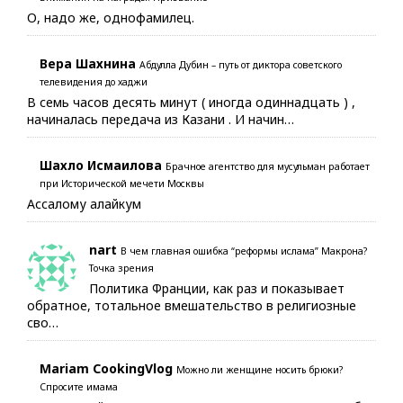
О, надо же, однофамилец.
Вера Шахнина
Абдулла Дубин – путь от диктора советского
телевидения до хаджи
В семь часов десять минут ( иногда одиннадцать ) ,
начиналась передача из Казани . И начин…
Шахло Исмаилова
Брачное агентство для мусульман работает
при Исторической мечети Москвы
Ассалому алайкум
nart
В чем главная ошибка “реформы ислама” Макрона?
Точка зрения
Политика Франции, как раз и показывает
обратное, тотальное вмешательство в религиозные
сво…
Mariam CookingVlog
Можно ли женщине носить брюки?
Спросите имама