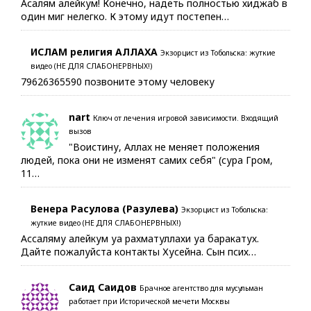
Асалям алейкум! Конечно, надеть полностью хиджаб в
один миг нелегко. К этому идут постепен…
ИСЛАМ религия АЛЛАХА
Экзорцист из Тобольска: жуткие
видео (НЕ ДЛЯ СЛАБОНЕРВНЫХ!)
79626365590 позвоните этому человеку
nart
Ключ от лечения игровой зависимости. Входящий
вызов
"Воистину, Аллах не меняет положения
людей, пока они не изменят самих себя" (сура Гром,
11…
Венера Расулова (Разулева)
Экзорцист из Тобольска:
жуткие видео (НЕ ДЛЯ СЛАБОНЕРВНЫХ!)
Ассаляму алейкум уа рахматуллахи уа баракатух.
Дайте пожалуйста контакты Хусейна. Сын псих…
Саид Саидов
Брачное агентство для мусульман
работает при Исторической мечети Москвы