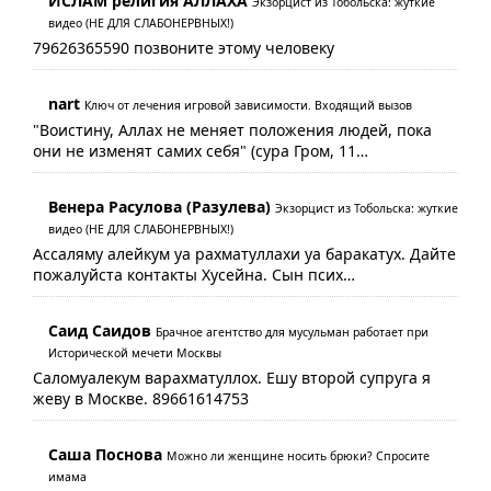
ИСЛАМ религия АЛЛАХА
Экзорцист из Тобольска: жуткие
видео (НЕ ДЛЯ СЛАБОНЕРВНЫХ!)
79626365590 позвоните этому человеку
nart
Ключ от лечения игровой зависимости. Входящий вызов
"Воистину, Аллах не меняет положения людей, пока
они не изменят самих себя" (сура Гром, 11…
Венера Расулова (Разулева)
Экзорцист из Тобольска: жуткие
видео (НЕ ДЛЯ СЛАБОНЕРВНЫХ!)
Ассаляму алейкум уа рахматуллахи уа баракатух. Дайте
пожалуйста контакты Хусейна. Сын псих…
Саид Саидов
Брачное агентство для мусульман работает при
Исторической мечети Москвы
Саломуалекум варахматуллох. Ешу второй супруга я
жеву в Москве. 89661614753
Саша Поснова
Можно ли женщине носить брюки? Спросите
имама