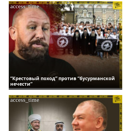
access_time
“Крестовый поход” против “бусурманской
нечести”
access_time