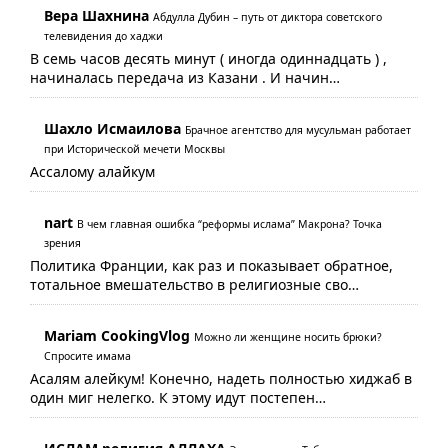
Вера Шахнина
Абдулла Дубин – путь от диктора советского
телевидения до хаджи
В семь часов десять минут ( иногда одиннадцать ) ,
начиналась передача из Казани . И начин…
Шахло Исмаилова
Брачное агентство для мусульман работает
при Исторической мечети Москвы
Ассалому алайкум
nart
В чем главная ошибка “реформы ислама” Макрона? Точка
зрения
Политика Франции, как раз и показывает обратное,
тотальное вмешательство в религиозные сво…
Mariam CookingVlog
Можно ли женщине носить брюки?
Спросите имама
Асалям алейкум! Конечно, надеть полностью хиджаб в
один миг нелегко. К этому идут постепен…