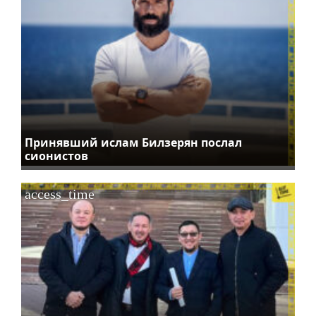
Принявший ислам Билзерян послал
сионистов
access_time