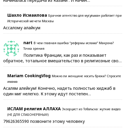
начиналась передача из Казани . И начин…
Шахло Исмаилова
Брачное агентство для мусульман работает при
Исторической мечети Москвы
Ассалому алайкум
nart
В чем главная ошибка “реформы ислама” Макрона?
Точка зрения
Политика Франции, как раз и показывает
обратное, тотальное вмешательство в религиозные сво…
Mariam CookingVlog
Можно ли женщине носить брюки? Спросите
имама
Асалям алейкум! Конечно, надеть полностью хиджаб в
один миг нелегко. К этому идут постепен…
ИСЛАМ религия АЛЛАХА
Экзорцист из Тобольска: жуткие видео
(НЕ ДЛЯ СЛАБОНЕРВНЫХ!)
79626365590 позвоните этому человеку