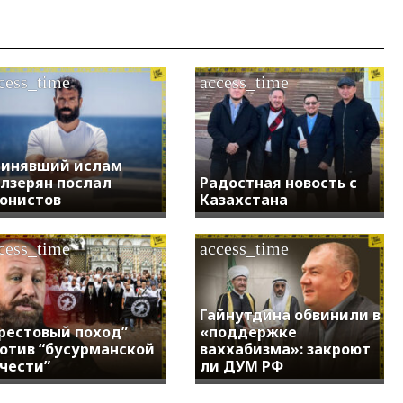
cess_time
access_time
инявший ислам
лзерян послал
Радостная новость с
онистов
Казахстана
cess_time
access_time
Гайнутдина обвинили в
рестовый поход”
«поддержке
отив “бусурманской
ваххабизма»: закроют
чести”
ли ДУМ РФ