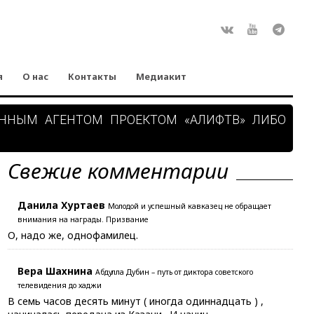
Rss
ВКонтакте
Youtube
Teleg
я
О нас
Контакты
Медиакит
АННЫМ АГЕНТОМ ПРОЕКТОМ «АЛИФТВ» ЛИБО
Свежие комментарии
Данила Хуртаев
Молодой и успешный кавказец не обращает
внимания на награды. Призвание
О, надо же, однофамилец.
Вера Шахнина
Абдулла Дубин – путь от диктора советского
телевидения до хаджи
В семь часов десять минут ( иногда одиннадцать ) ,