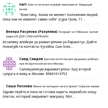
nart
Ключ от лечения игровой зависимости. Входящий
вызов
"Воистину, Аллах не меняет положения людей,
пока они не изменят самих себя" (сура Гром, 11…
Венера Расулова (Разулева)
Экзорцист из Тобольска: жуткие
видео (НЕ ДЛЯ СЛАБОНЕРВНЫХ!)
Ассаляму алейкум уа рахматуллахи уа баракатух. Дайте
пожалуйста контакты Хусейна. Сын псих…
Саид Саидов
Брачное агентство для мусульман работает
при Исторической мечети Москвы
Саломуалекум варахматуллох. Ешу второй
супруга я жеву в Москве. 89661614753
Саша Поснова
Можно ли женщине носить брюки? Спросите имама
Здравствуйте,я пока не готова надеть хиджаб,но ношу
платок, который закрывает макушку. Мог…