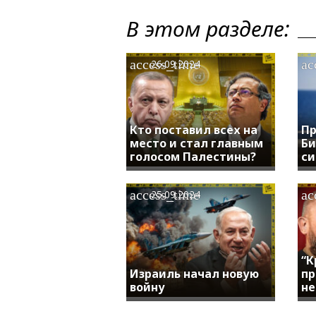
В этом разделе:
access_time
ac
26.09.2024
Кто поставил всех на
Пр
место и стал главным
Би
голосом Палестины?
си
access_time
ac
25.09.2024
“К
Израиль начал новую
пр
войну
не