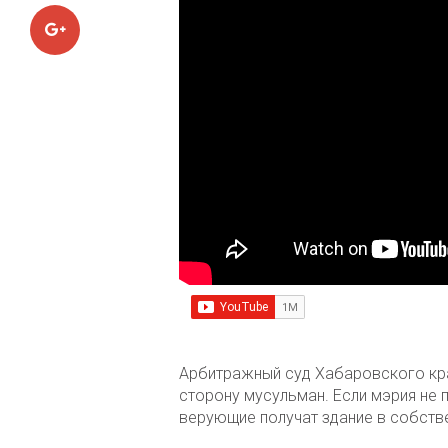
Google+
Арбитражный суд Хабаровского края
сторону мусульман. Если мэрия не 
верующие получат здание в собств