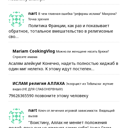
nart
В чем главная ошибка “реформы ислама” Макрона?
Точка зрения
Политика Франции, как раз и показывает
обратное, тотальное вмешательство в религиозные
сво…
Mariam CookingVlog
Можно ли женщине носить брюки?
Спросите имама
Асалям алейкум! Конечно, надеть полностью хиджаб в
один миг нелегко. К этому идут постепен…
ИСЛАМ религия АЛЛАХА
Экзорцист из Тобольска: жуткие
видео (НЕ ДЛЯ СЛАБОНЕРВНЫХ!)
79626365590 позвоните этому человеку
nart
Ключ от лечения игровой зависимости. Входящий
вызов
"Воистину, Аллах не меняет положения
людей, пока они не изменят самих себя" (сура Гром,