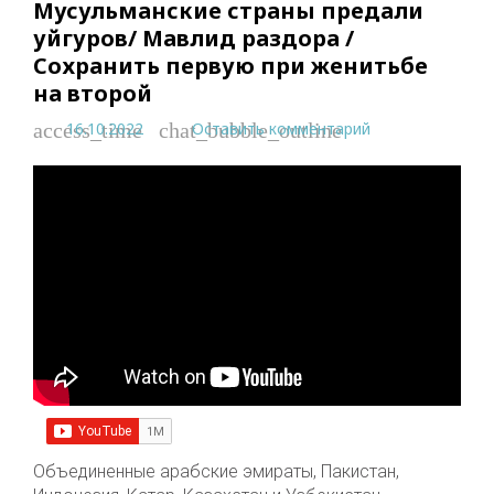
Мусульманские страны предали
уйгуров/ Мавлид раздора /
Сохранить первую при женитьбе
на второй
16.10.2022
Оставить комментарий
access_time
chat_bubble_outline
Объединенные арабские эмираты, Пакистан,