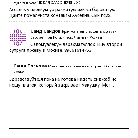
жуткие видео (НЕ ДЛЯ СЛАБОНЕРВНЫХ!)
Ассаляму алейкум уа рахматуллахи уа баракатух.
Дайте пожалуйста контакты Хусейна. Сын псих…
Саид Саидов
Брачное агентство для мусульман
работает при Исторической мечети Москвы
Саломуалекум варахматуллох. Ешу второй
супруга я жеву в Москве. 89661614753
Саша Поснова
Можно ли женщине носить брюки? Спросите
имама
Здравствуйте,я пока не готова надеть хиджаб,но
ношу платок, который закрывает макушку. Мог…