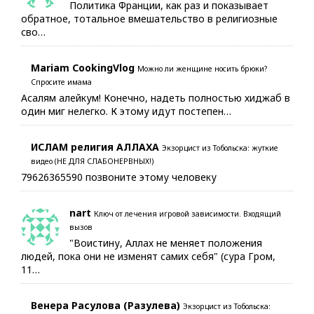
Политика Франции, как раз и показывает
обратное, тотальное вмешательство в религиозные
сво…
Mariam CookingVlog
Можно ли женщине носить брюки?
Спросите имама
Асалям алейкум! Конечно, надеть полностью хиджаб в
один миг нелегко. К этому идут постепен…
ИСЛАМ религия АЛЛАХА
Экзорцист из Тобольска: жуткие
видео (НЕ ДЛЯ СЛАБОНЕРВНЫХ!)
79626365590 позвоните этому человеку
nart
Ключ от лечения игровой зависимости. Входящий
вызов
"Воистину, Аллах не меняет положения
людей, пока они не изменят самих себя" (сура Гром,
11…
Венера Расулова (Разулева)
Экзорцист из Тобольска: