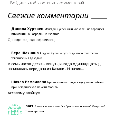
Войдите, чтобы оставить комментарий:
Свежие комментарии
Данила Хуртаев
Молодой и успешный кавказец не обращает
внимания на награды. Призвание
О, надо же, однофамилец.
Вера Шахнина
Абдулла Дубин – путь от диктора советского
телевидения до хаджи
В семь часов десять минут ( иногда одиннадцать ) ,
начиналась передача из Казани . И начин…
Шахло Исмаилова
Брачное агентство для мусульман работает
при Исторической мечети Москвы
Ассалому алайкум
nart
В чем главная ошибка “реформы ислама” Макрона?
Точка зрения