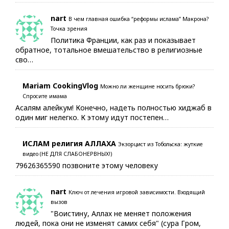
nart
В чем главная ошибка “реформы ислама” Макрона?
Точка зрения
Политика Франции, как раз и показывает
обратное, тотальное вмешательство в религиозные
сво…
Mariam CookingVlog
Можно ли женщине носить брюки?
Спросите имама
Асалям алейкум! Конечно, надеть полностью хиджаб в
один миг нелегко. К этому идут постепен…
ИСЛАМ религия АЛЛАХА
Экзорцист из Тобольска: жуткие
видео (НЕ ДЛЯ СЛАБОНЕРВНЫХ!)
79626365590 позвоните этому человеку
nart
Ключ от лечения игровой зависимости. Входящий
вызов
"Воистину, Аллах не меняет положения
людей, пока они не изменят самих себя" (сура Гром,