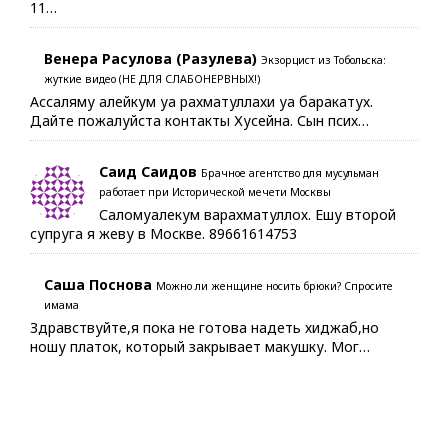
11…
Венера Расулова (Разулева)
Экзорцист из Тобольска:
жуткие видео (НЕ ДЛЯ СЛАБОНЕРВНЫХ!)
Ассаляму алейкум уа рахматуллахи уа баракатух.
Дайте пожалуйста контакты Хусейна. Сын псих…
Саид Саидов
Брачное агентство для мусульман
работает при Исторической мечети Москвы
Саломуалекум варахматуллох. Ешу второй
супруга я жеву в Москве. 89661614753
Саша Поснова
Можно ли женщине носить брюки? Спросите
имама
Здравствуйте,я пока не готова надеть хиджаб,но
ношу платок, который закрывает макушку. Мог…