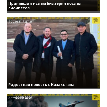
Принявший ислам Билзерян послал
сионистов
access_time
Радостная новость с Казахстана
access_time
25.09.2024