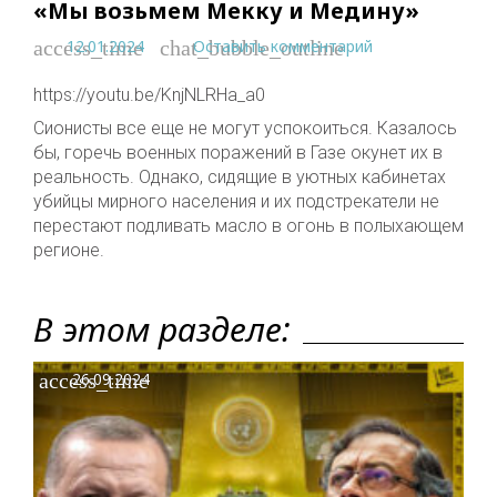
«Мы возьмем Мекку и Медину»
12.01.2024
Оставить комментарий
access_time
chat_bubble_outline
https://youtu.be/KnjNLRHa_a0
Сионисты все еще не могут успокоиться. Казалось
бы, горечь военных поражений в Газе окунет их в
реальность. Однако, сидящие в уютных кабинетах
убийцы мирного населения и их подстрекатели не
перестают подливать масло в огонь в полыхающем
регионе.
В этом разделе:
access_time
26.09.2024