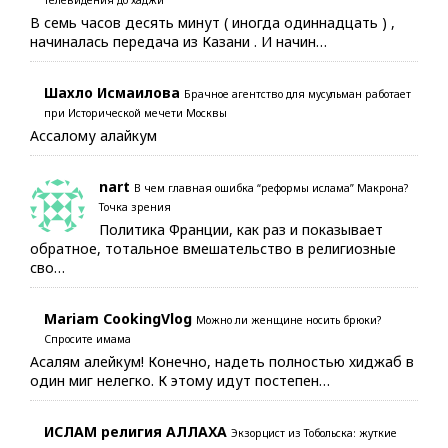
В семь часов десять минут ( иногда одиннадцать ) ,
начиналась передача из Казани . И начин…
Шахло Исмаилова
Брачное агентство для мусульман работает
при Исторической мечети Москвы
Ассалому алайкум
nart
В чем главная ошибка “реформы ислама” Макрона?
Точка зрения
Политика Франции, как раз и показывает
обратное, тотальное вмешательство в религиозные
сво…
Mariam CookingVlog
Можно ли женщине носить брюки?
Спросите имама
Асалям алейкум! Конечно, надеть полностью хиджаб в
один миг нелегко. К этому идут постепен…
ИСЛАМ религия АЛЛАХА
Экзорцист из Тобольска: жуткие