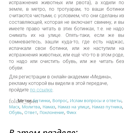
испражнения животных или рвота), а ходили по
земле, в метро, по тротуарам, то ваши ботинки
считаются чистыми, с условием, что они сделаны из
составляющей, которая не включает свинину, и вы
имеете право читать в этих ботинках, т.е. не надо
снимать их на улице. Опять-таки, если же вы
сомневаетесь, зашли куда-то, где есть наджас,
испачкали свои ботинки, или же наступили на
испражнения животных, или ещё что-то в этом роде,
то надо или очистить обувь, или же читать без
обуви.
Для регистрации в онлайн-академии «Медина»,
рекламу которой вы видели в этой передаче,
пройдите
по ссылке
.
Метки:
Ботинки
,
Вопрос
,
Ислам вопросы и ответы
,
folder_open
Масх
,
Молитва
,
Намаз
,
Намаз на улице
,
Намаз путника
,
Обувь
,
Ответ
,
Поклонение
,
Фикх
В этом разделе: