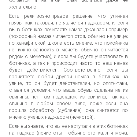
остаётся, и на этой грязи молиться даже не
желательно.
Есть религиозно-правое решение, что уличная
грязь, как таковая, не является наджасом, и, если
вы в ботинках почитаете намаз джаназа например
(похороный намаз читается стоя, обычно не улице;
по ханафитской школе есть мнение, что покойника
не нужно заносить в мечеть, обычно он читается
рядом с мечетью), и если вы будете участвовать в
ботинках, а так и происходит часто, то ваш намаз
будет действителен. Соответственно, если вы
прочитаете любой другой намаз в ботинках на
улице, то он будет действителен, но опять-таки,
ставятся условия, что ваша обувь сделана не из
свинины, нет там подкладок из свинины, так как
свинина в любом своём виде, даже если она
прошла обработку (дубление), она считается по
мнению учёных наджасом (нечистой).
Если вы знаете, что вы не наступали в этих ботинках
на наджас (нечистоты - обычно это калл и моча,