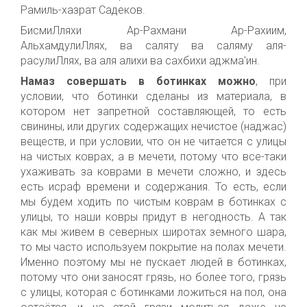
Рамиль-хазрат Садеков.
БисмиЛляхи Ар-Рахмани Ар-Рахиим,
АльхамдулиЛлях, ва саляту ва саляму аля-
расулиЛлях, ва аля алихи ва сахбихи аджма'ин.
Намаз совершать в ботинках можно
, при
условии, что ботинки сделаны из материала, в
котором нет запретной составляющей, то есть
свинины, или других содержащих нечистое (наджас)
веществ, и при условии, что он не читается с улицы
на чистых коврах, а в мечети, потому что все-таки
ухаживать за коврами в мечети сложно, и здесь
есть исраф времени и содержания. То есть, если
мы будем ходить по чистым коврам в ботинках с
улицы, то наши ковры придут в негодность. А так
как мы живем в северных широтах земного шара,
то мы часто используем покрытие на полах мечети.
Именно поэтому мы не пускает людей в ботинках,
потому что они заносят грязь, но более того, грязь
с улицы, которая с ботинками ложиться на пол, она