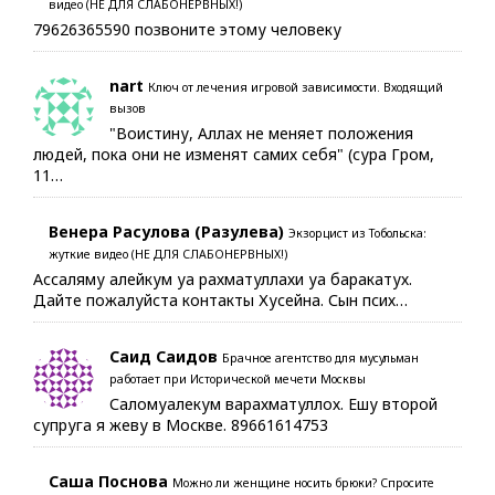
видео (НЕ ДЛЯ СЛАБОНЕРВНЫХ!)
79626365590 позвоните этому человеку
nart
Ключ от лечения игровой зависимости. Входящий
вызов
"Воистину, Аллах не меняет положения
людей, пока они не изменят самих себя" (сура Гром,
11…
Венера Расулова (Разулева)
Экзорцист из Тобольска:
жуткие видео (НЕ ДЛЯ СЛАБОНЕРВНЫХ!)
Ассаляму алейкум уа рахматуллахи уа баракатух.
Дайте пожалуйста контакты Хусейна. Сын псих…
Саид Саидов
Брачное агентство для мусульман
работает при Исторической мечети Москвы
Саломуалекум варахматуллох. Ешу второй
супруга я жеву в Москве. 89661614753
Саша Поснова
Можно ли женщине носить брюки? Спросите