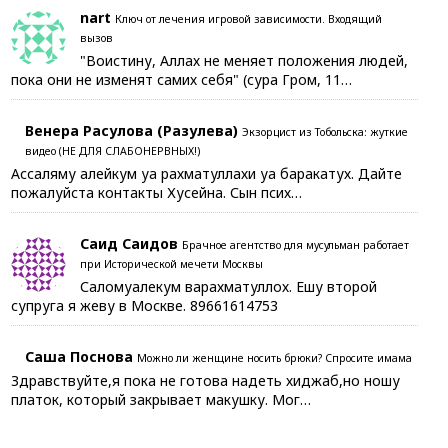
nart
Ключ от лечения игровой зависимости. Входящий
вызов
"Воистину, Аллах не меняет положения людей,
пока они не изменят самих себя" (сура Гром, 11…
Венера Расулова (Разулева)
Экзорцист из Тобольска: жуткие
видео (НЕ ДЛЯ СЛАБОНЕРВНЫХ!)
Ассаляму алейкум уа рахматуллахи уа баракатух. Дайте
пожалуйста контакты Хусейна. Сын псих…
Саид Саидов
Брачное агентство для мусульман работает
при Исторической мечети Москвы
Саломуалекум варахматуллох. Ешу второй
супруга я жеву в Москве. 89661614753
Саша Поснова
Можно ли женщине носить брюки? Спросите имама
Здравствуйте,я пока не готова надеть хиджаб,но ношу
платок, который закрывает макушку. Мог…