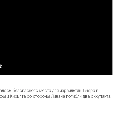
алось безопасного места для израильтян. Вчера в
фы и Кирьята со стороны Ливана погибли два оккупанта,