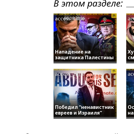
В этом разделе:
access_time
ac
08.08.2026
Нападение на
Ху
защитника Палестины
см
access_time
ac
Победил “ненавистник
Ос
евреев и Израиля”
на