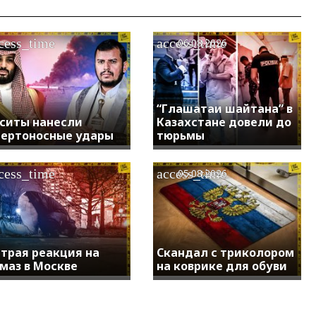
cess_time
access_time
06.08.2026
“Глашатаи шайтана” в
ситы нанесли
Казахстане довели до
ертоносные удары
тюрьмы
cess_time
access_time
05.08.2026
трая реакция на
Скандал с триколором
маз в Москве
на коврике для обуви