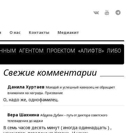
Rss
ВКонтакте
Youtube
Teleg
я
О нас
Контакты
Медиакит
АННЫМ АГЕНТОМ ПРОЕКТОМ «АЛИФТВ» ЛИБО
Свежие комментарии
Данила Хуртаев
Молодой и успешный кавказец не обращает
внимания на награды. Призвание
О, надо же, однофамилец.
Вера Шахнина
Абдулла Дубин – путь от диктора советского
телевидения до хаджи
В семь часов десять минут ( иногда одиннадцать ) ,