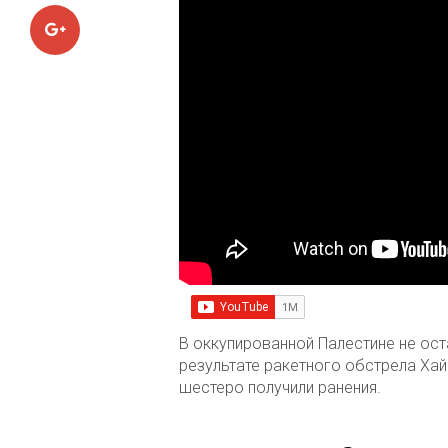
Google+
В оккупированной Палестине не ост
результате ракетного обстрела Хай
шестеро получили ранения.