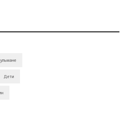
ульмане
Дети
ин