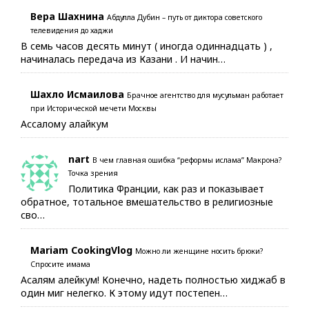
Вера Шахнина
Абдулла Дубин – путь от диктора советского
телевидения до хаджи
В семь часов десять минут ( иногда одиннадцать ) ,
начиналась передача из Казани . И начин…
Шахло Исмаилова
Брачное агентство для мусульман работает
при Исторической мечети Москвы
Ассалому алайкум
nart
В чем главная ошибка “реформы ислама” Макрона?
Точка зрения
Политика Франции, как раз и показывает
обратное, тотальное вмешательство в религиозные
сво…
Mariam CookingVlog
Можно ли женщине носить брюки?
Спросите имама
Асалям алейкум! Конечно, надеть полностью хиджаб в
один миг нелегко. К этому идут постепен…