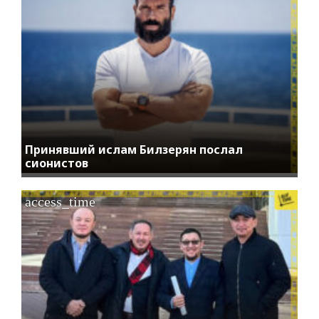
Принявший ислам Билзерян послал
сионистов
access_time