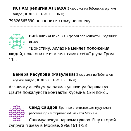
ИСЛАМ религия АЛЛАХА
Экзорцист из Тобольска: жуткие
видео (НЕ ДЛЯ СЛАБОНЕРВНЫХ!)
79626365590 позвоните этому человеку
nart
Ключ от лечения игровой зависимости. Входящий
вызов
"Воистину, Аллах не меняет положения
людей, пока они не изменят самих себя" (сура Гром,
11…
Венера Расулова (Разулева)
Экзорцист из Тобольска:
жуткие видео (НЕ ДЛЯ СЛАБОНЕРВНЫХ!)
Ассаляму алейкум уа рахматуллахи уа баракатух.
Дайте пожалуйста контакты Хусейна. Сын псих…
Саид Саидов
Брачное агентство для мусульман
работает при Исторической мечети Москвы
Саломуалекум варахматуллох. Ешу второй
супруга я жеву в Москве. 89661614753