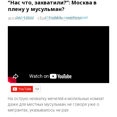
“Нас что, захватили?”: Москва в
плену у мусульман?
24.04.2023
Оставить комментарий
access_time
chat_bubble_outline
На острую нехватку мечетей и молельных комнат
даже для местных мусульман, не говоря уже о
мигрантах, указывалось не раз