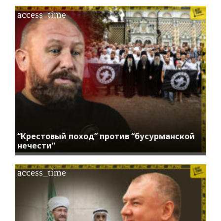
access_time
“Крестовый поход” против “бусурманской
нечести”
access_time