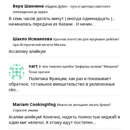
Вера Шахнина
Абдулла Дубин – путь от диктора советского
телевидения до хаджи
В семь часов десять минут ( иногда одиннадцать ) ,
начиналась передача из Казани . И начин…
Шахло Исмаилова
Брачное агентство для мусульман работает
при Исторической мечети Москвы
Ассалому алайкум
nart
В чем главная ошибка “реформы ислама” Макрона?
Точка зрения
Политика Франции, как раз и показывает
обратное, тотальное вмешательство в религиозные
сво…
Mariam CookingVlog
Можно ли женщине носить брюки?
Спросите имама
Асалям алейкум! Конечно, надеть полностью хиджаб в
один миг нелегко. К этому идут постепен…