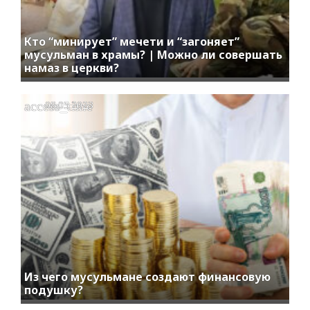
Кто “минирует” мечети и “загоняет”
мусульман в храмы? | Можно ли совершать
намаз в церкви?
access_time
08.05.2023
Из чего мусульмане создают финансовую
подушку?