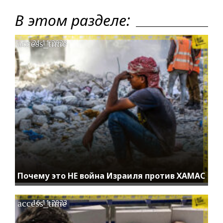
В этом разделе:
access_time
21.11.2023
Почему это НЕ война Израиля против ХАМАС
access_time
16.11.2023