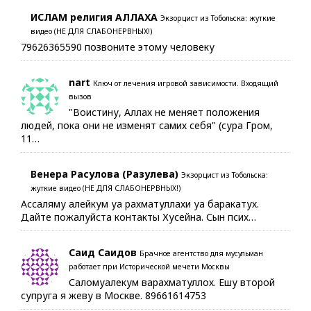
ИСЛАМ религия АЛЛАХА
Экзорцист из Тобольска: жуткие
видео (НЕ ДЛЯ СЛАБОНЕРВНЫХ!)
79626365590 позвоните этому человеку
nart
Ключ от лечения игровой зависимости. Входящий
вызов
"Воистину, Аллах не меняет положения
людей, пока они не изменят самих себя" (сура Гром,
11…
Венера Расулова (Разулева)
Экзорцист из Тобольска:
жуткие видео (НЕ ДЛЯ СЛАБОНЕРВНЫХ!)
Ассаляму алейкум уа рахматуллахи уа баракатух.
Дайте пожалуйста контакты Хусейна. Сын псих…
Саид Саидов
Брачное агентство для мусульман
работает при Исторической мечети Москвы
Саломуалекум варахматуллох. Ешу второй
супруга я жеву в Москве. 89661614753