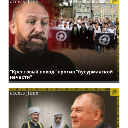
access_time
“Крестовый поход” против “бусурманской
нечести”
access_time