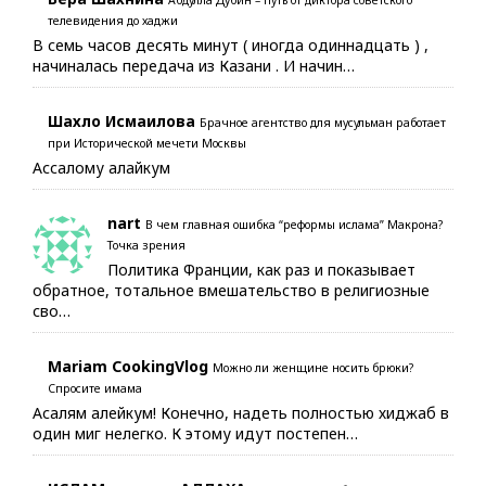
Абдулла Дубин – путь от диктора советского
телевидения до хаджи
В семь часов десять минут ( иногда одиннадцать ) ,
начиналась передача из Казани . И начин…
Шахло Исмаилова
Брачное агентство для мусульман работает
при Исторической мечети Москвы
Ассалому алайкум
nart
В чем главная ошибка “реформы ислама” Макрона?
Точка зрения
Политика Франции, как раз и показывает
обратное, тотальное вмешательство в религиозные
сво…
Mariam CookingVlog
Можно ли женщине носить брюки?
Спросите имама
Асалям алейкум! Конечно, надеть полностью хиджаб в
один миг нелегко. К этому идут постепен…