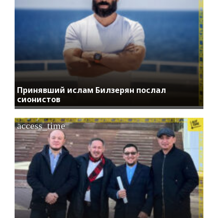
Принявший ислам Билзерян послал
сионистов
access_time