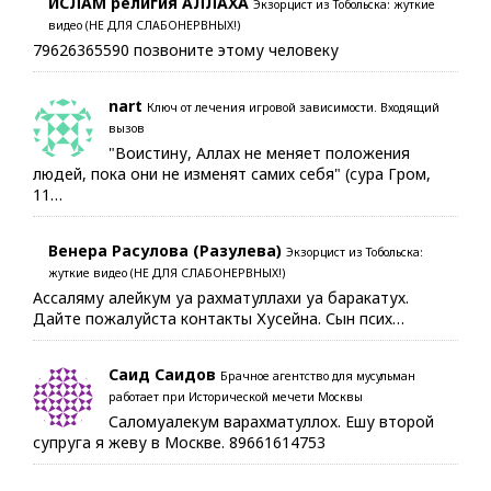
ИСЛАМ религия АЛЛАХА
Экзорцист из Тобольска: жуткие
видео (НЕ ДЛЯ СЛАБОНЕРВНЫХ!)
79626365590 позвоните этому человеку
nart
Ключ от лечения игровой зависимости. Входящий
вызов
"Воистину, Аллах не меняет положения
людей, пока они не изменят самих себя" (сура Гром,
11…
Венера Расулова (Разулева)
Экзорцист из Тобольска:
жуткие видео (НЕ ДЛЯ СЛАБОНЕРВНЫХ!)
Ассаляму алейкум уа рахматуллахи уа баракатух.
Дайте пожалуйста контакты Хусейна. Сын псих…
Саид Саидов
Брачное агентство для мусульман
работает при Исторической мечети Москвы
Саломуалекум варахматуллох. Ешу второй
супруга я жеву в Москве. 89661614753