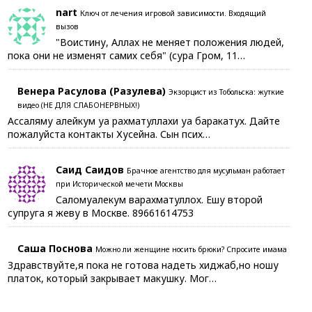
nart
Ключ от лечения игровой зависимости. Входящий
вызов
"Воистину, Аллах не меняет положения людей,
пока они не изменят самих себя" (сура Гром, 11…
Венера Расулова (Разулева)
Экзорцист из Тобольска: жуткие
видео (НЕ ДЛЯ СЛАБОНЕРВНЫХ!)
Ассаляму алейкум уа рахматуллахи уа баракатух. Дайте
пожалуйста контакты Хусейна. Сын псих…
Саид Саидов
Брачное агентство для мусульман работает
при Исторической мечети Москвы
Саломуалекум варахматуллох. Ешу второй
супруга я жеву в Москве. 89661614753
Саша Поснова
Можно ли женщине носить брюки? Спросите имама
Здравствуйте,я пока не готова надеть хиджаб,но ношу
платок, который закрывает макушку. Мог…