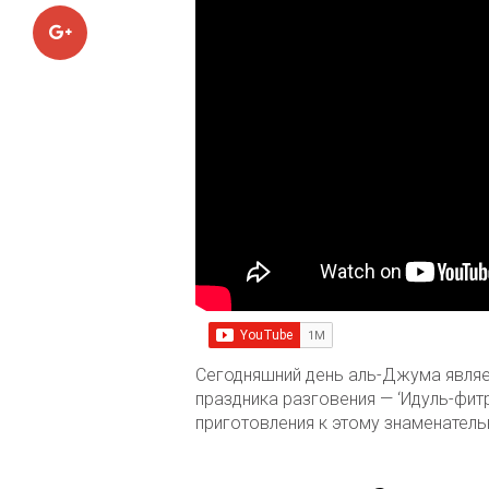
Google+
Сегодняшний день аль-Джума являе
праздника разговения — ‘Идуль-фит
приготовления к этому знаменател