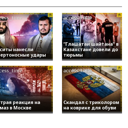
cess_time
access_time
06.08.2026
“Глашатаи шайтана” в
ситы нанесли
Казахстане довели до
ертоносные удары
тюрьмы
cess_time
access_time
05.08.2026
трая реакция на
Скандал с триколором
маз в Москве
на коврике для обуви