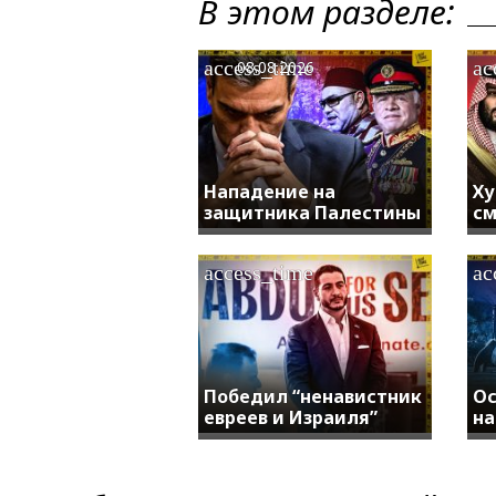
В этом разделе:
access_time
ac
08.08.2026
Нападение на
Ху
защитника Палестины
см
access_time
ac
Победил “ненавистник
Ос
евреев и Израиля”
на