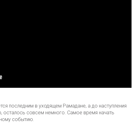
тся последним в уходящем Рамадане, а до наступления
р, осталось совсем немного. Самое время начать
ьному событию.