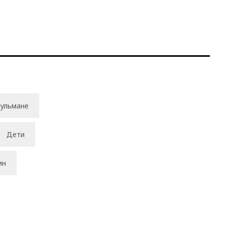
ульмане
Дети
ин