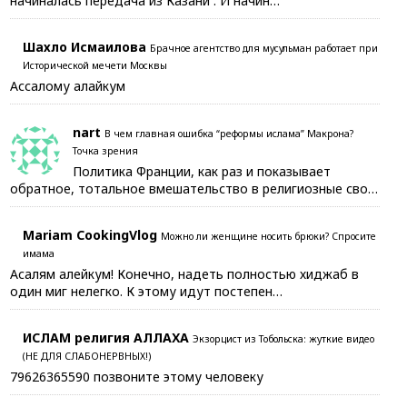
начиналась передача из Казани . И начин…
Шахло Исмаилова
Брачное агентство для мусульман работает при
Исторической мечети Москвы
Ассалому алайкум
nart
В чем главная ошибка “реформы ислама” Макрона?
Точка зрения
Политика Франции, как раз и показывает
обратное, тотальное вмешательство в религиозные сво…
Mariam CookingVlog
Можно ли женщине носить брюки? Спросите
имама
Асалям алейкум! Конечно, надеть полностью хиджаб в
один миг нелегко. К этому идут постепен…
ИСЛАМ религия АЛЛАХА
Экзорцист из Тобольска: жуткие видео
(НЕ ДЛЯ СЛАБОНЕРВНЫХ!)
79626365590 позвоните этому человеку