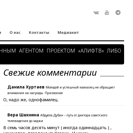
Rss
ВКонтакте
Youtube
Teleg
я
О нас
Контакты
Медиакит
АННЫМ АГЕНТОМ ПРОЕКТОМ «АЛИФТВ» ЛИБО
Свежие комментарии
Данила Хуртаев
Молодой и успешный кавказец не обращает
внимания на награды. Призвание
О, надо же, однофамилец.
Вера Шахнина
Абдулла Дубин – путь от диктора советского
телевидения до хаджи
В семь часов десять минут ( иногда одиннадцать ) ,