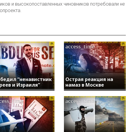
итиков и высокопоставленных чиновников потребовали не
опроекта.
cess_time
access_time
бедил “ненавистник
Острая реакция на
реев и Израиля”
намаз в Москве
cess_time
access_time