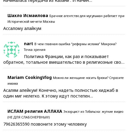
начиналась передача из Казани . И начин…
Шахло Исмаилова
Брачное агентство для мусульман работает при
Исторической мечети Москвы
Ассалому алайкум
nart
В чем главная ошибка “реформы ислама” Макрона?
Точка зрения
Политика Франции, как раз и показывает
обратное, тотальное вмешательство в религиозные сво…
Mariam CookingVlog
Можно ли женщине носить брюки? Спросите
имама
Асалям алейкум! Конечно, надеть полностью хиджаб в
один миг нелегко. К этому идут постепен…
ИСЛАМ религия АЛЛАХА
Экзорцист из Тобольска: жуткие видео
(НЕ ДЛЯ СЛАБОНЕРВНЫХ!)
79626365590 позвоните этому человеку