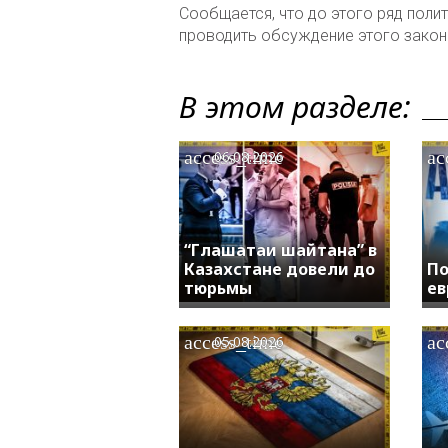
Сообщается, что до этого ряд пол
проводить обсуждение этого закон
В этом разделе:
access_time
ac
06.08.2026
“Глашатаи шайтана” в
Казахстане довели до
По
тюрьмы
ев
access_time
ac
05.08.2026