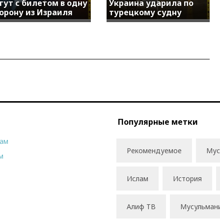
гут с билетом в одну
Украина ударила по
орону из Израиля
турецкому судну
Популярные метки
рам
Рекомендуемое
Мус
м
Ислам
История
Алиф ТВ
Мусульман