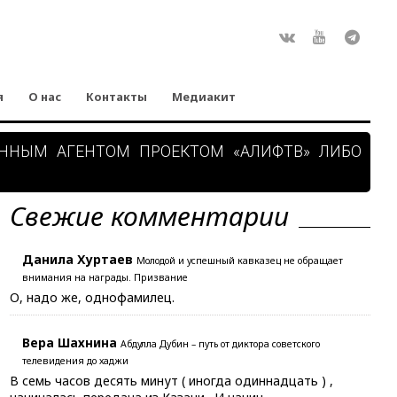
Rss
ВКонтакте
Youtube
Teleg
я
О нас
Контакты
Медиакит
АННЫМ АГЕНТОМ ПРОЕКТОМ «АЛИФТВ» ЛИБО
Свежие комментарии
Данила Хуртаев
Молодой и успешный кавказец не обращает
внимания на награды. Призвание
О, надо же, однофамилец.
Вера Шахнина
Абдулла Дубин – путь от диктора советского
телевидения до хаджи
В семь часов десять минут ( иногда одиннадцать ) ,