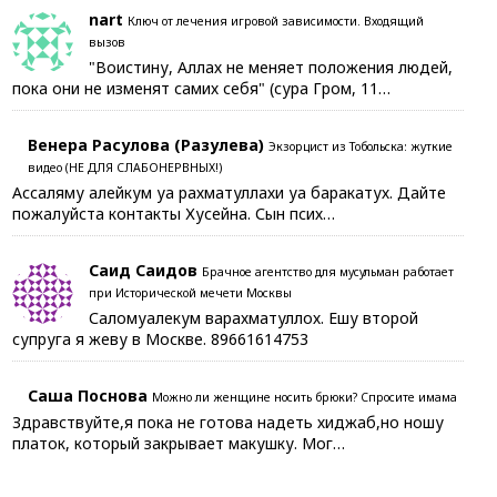
nart
Ключ от лечения игровой зависимости. Входящий
вызов
"Воистину, Аллах не меняет положения людей,
пока они не изменят самих себя" (сура Гром, 11…
Венера Расулова (Разулева)
Экзорцист из Тобольска: жуткие
видео (НЕ ДЛЯ СЛАБОНЕРВНЫХ!)
Ассаляму алейкум уа рахматуллахи уа баракатух. Дайте
пожалуйста контакты Хусейна. Сын псих…
Саид Саидов
Брачное агентство для мусульман работает
при Исторической мечети Москвы
Саломуалекум варахматуллох. Ешу второй
супруга я жеву в Москве. 89661614753
Саша Поснова
Можно ли женщине носить брюки? Спросите имама
Здравствуйте,я пока не готова надеть хиджаб,но ношу
платок, который закрывает макушку. Мог…