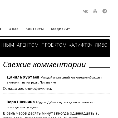
Rss
ВКонтакте
Youtube
Teleg
я
О нас
Контакты
Медиакит
АННЫМ АГЕНТОМ ПРОЕКТОМ «АЛИФТВ» ЛИБО
Свежие комментарии
Данила Хуртаев
Молодой и успешный кавказец не обращает
внимания на награды. Призвание
О, надо же, однофамилец.
Вера Шахнина
Абдулла Дубин – путь от диктора советского
телевидения до хаджи
В семь часов десять минут ( иногда одиннадцать ) ,