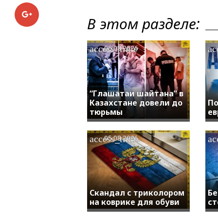
Google+
В этом разделе:
access_time
ac
06.08.2026
“Глашатаи шайтана” в
Казахстане довели до
По
тюрьмы
ев
access_time
ac
05.08.2026
Скандал с триколором
Бе
на коврике для обуви
ст