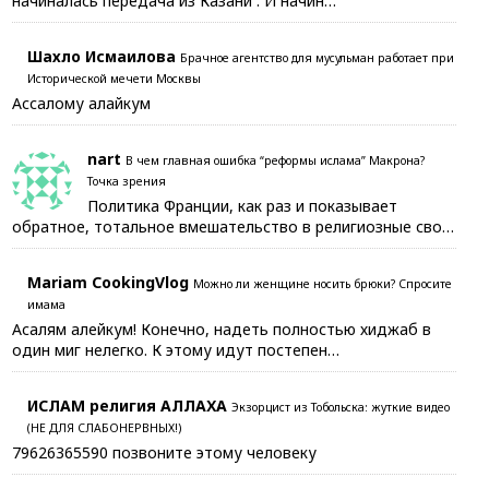
начиналась передача из Казани . И начин…
Шахло Исмаилова
Брачное агентство для мусульман работает при
Исторической мечети Москвы
Ассалому алайкум
nart
В чем главная ошибка “реформы ислама” Макрона?
Точка зрения
Политика Франции, как раз и показывает
обратное, тотальное вмешательство в религиозные сво…
Mariam CookingVlog
Можно ли женщине носить брюки? Спросите
имама
Асалям алейкум! Конечно, надеть полностью хиджаб в
один миг нелегко. К этому идут постепен…
ИСЛАМ религия АЛЛАХА
Экзорцист из Тобольска: жуткие видео
(НЕ ДЛЯ СЛАБОНЕРВНЫХ!)
79626365590 позвоните этому человеку