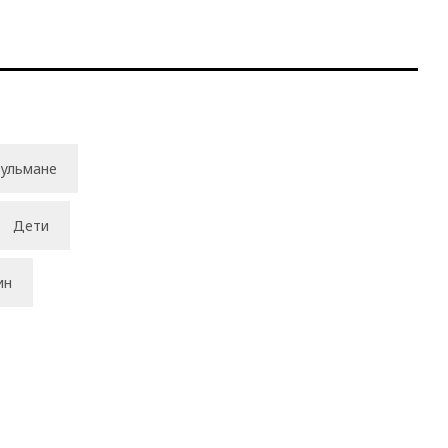
ульмане
Дети
ин