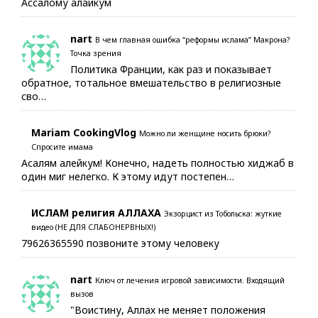
Ассалому алайкум
nart
В чем главная ошибка “реформы ислама” Макрона?
Точка зрения
Политика Франции, как раз и показывает
обратное, тотальное вмешательство в религиозные
сво…
Mariam CookingVlog
Можно ли женщине носить брюки?
Спросите имама
Асалям алейкум! Конечно, надеть полностью хиджаб в
один миг нелегко. К этому идут постепен…
ИСЛАМ религия АЛЛАХА
Экзорцист из Тобольска: жуткие
видео (НЕ ДЛЯ СЛАБОНЕРВНЫХ!)
79626365590 позвоните этому человеку
nart
Ключ от лечения игровой зависимости. Входящий
вызов
"Воистину, Аллах не меняет положения