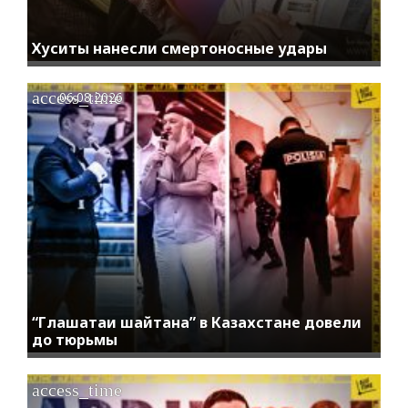
Хуситы нанесли смертоносные удары
access_time
06.08.2026
“Глашатаи шайтана” в Казахстане довели
до тюрьмы
access_time