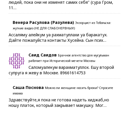
людей, пока они не изменят самих себя" (сура Гром,
11…
Венера Расулова (Разулева)
Экзорцист из Тобольска:
жуткие видео (НЕ ДЛЯ СЛАБОНЕРВНЫХ!)
Ассаляму алейкум уа рахматуллахи уа баракатух.
Дайте пожалуйста контакты Хусейна. Сын псих…
Саид Саидов
Брачное агентство для мусульман
работает при Исторической мечети Москвы
Саломуалекум варахматуллох. Ешу второй
супруга я жеву в Москве. 89661614753
Саша Поснова
Можно ли женщине носить брюки? Спросите
имама
Здравствуйте,я пока не готова надеть хиджаб,но
ношу платок, который закрывает макушку. Мог…