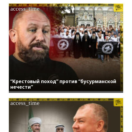
access_time
“Крестовый поход” против “бусурманской
нечести”
access_time