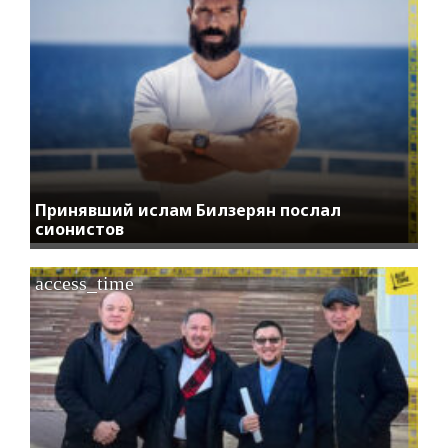
Принявший ислам Билзерян послал
сионистов
access_time