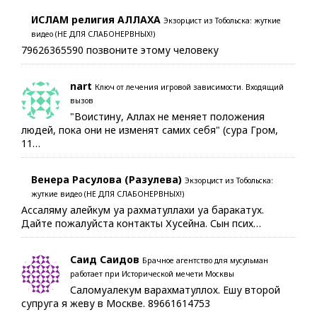
ИСЛАМ религия АЛЛАХА
Экзорцист из Тобольска: жуткие
видео (НЕ ДЛЯ СЛАБОНЕРВНЫХ!)
79626365590 позвоните этому человеку
nart
Ключ от лечения игровой зависимости. Входящий
вызов
"Воистину, Аллах не меняет положения
людей, пока они не изменят самих себя" (сура Гром,
11…
Венера Расулова (Разулева)
Экзорцист из Тобольска:
жуткие видео (НЕ ДЛЯ СЛАБОНЕРВНЫХ!)
Ассаляму алейкум уа рахматуллахи уа баракатух.
Дайте пожалуйста контакты Хусейна. Сын псих…
Саид Саидов
Брачное агентство для мусульман
работает при Исторической мечети Москвы
Саломуалекум варахматуллох. Ешу второй
супруга я жеву в Москве. 89661614753