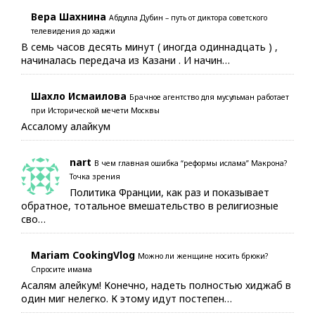
Вера Шахнина
Абдулла Дубин – путь от диктора советского
телевидения до хаджи
В семь часов десять минут ( иногда одиннадцать ) ,
начиналась передача из Казани . И начин…
Шахло Исмаилова
Брачное агентство для мусульман работает
при Исторической мечети Москвы
Ассалому алайкум
nart
В чем главная ошибка “реформы ислама” Макрона?
Точка зрения
Политика Франции, как раз и показывает
обратное, тотальное вмешательство в религиозные
сво…
Mariam CookingVlog
Можно ли женщине носить брюки?
Спросите имама
Асалям алейкум! Конечно, надеть полностью хиджаб в
один миг нелегко. К этому идут постепен…