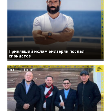
Принявший ислам Билзерян послал
сионистов
access_time