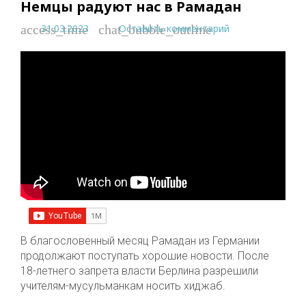
Немцы радуют нас в Рамадан
31.03.2023
Оставить комментарий
access_time
chat_bubble_outline
В благословенный месяц Рамадан из Германии
продолжают поступать хорошие новости. После
18-летнего запрета власти Берлина разрешили
учителям-мусульманкам носить хиджаб.