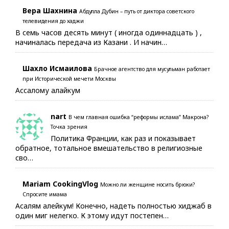
Вера Шахнина
Абдулла Дубин – путь от диктора советского
телевидения до хаджи
В семь часов десять минут ( иногда одиннадцать ) ,
начиналась передача из Казани . И начин…
Шахло Исмаилова
Брачное агентство для мусульман работает
при Исторической мечети Москвы
Ассалому алайкум
nart
В чем главная ошибка “реформы ислама” Макрона?
Точка зрения
Политика Франции, как раз и показывает
обратное, тотальное вмешательство в религиозные
сво…
Mariam CookingVlog
Можно ли женщине носить брюки?
Спросите имама
Асалям алейкум! Конечно, надеть полностью хиджаб в
один миг нелегко. К этому идут постепен…