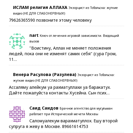
ИСЛАМ религия АЛЛАХА
Экзорцист из Тобольска: жуткие
видео (НЕ ДЛЯ СЛАБОНЕРВНЫХ!)
79626365590 позвоните этому человеку
nart
Ключ от лечения игровой зависимости. Входящий
вызов
"Воистину, Аллах не меняет положения
людей, пока они не изменят самих себя" (сура Гром,
11…
Венера Расулова (Разулева)
Экзорцист из Тобольска:
жуткие видео (НЕ ДЛЯ СЛАБОНЕРВНЫХ!)
Ассаляму алейкум уа рахматуллахи уа баракатух.
Дайте пожалуйста контакты Хусейна. Сын псих…
Саид Саидов
Брачное агентство для мусульман
работает при Исторической мечети Москвы
Саломуалекум варахматуллох. Ешу второй
супруга я жеву в Москве. 89661614753