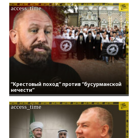
access_time
“Крестовый поход” против “бусурманской
нечести”
access_time