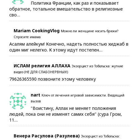
Политика Франции, как раз и показывает
обратное, тотальное вмешательство в религиозные
сво…
Mariam CookingVlog
Можно ли женщине носить брюки?
Спросите имама
Асалям алейкум! Конечно, надеть полностью хиджаб в
один миг нелегко. К этому идут постепен…
ИСЛАМ религия АЛЛАХА
Экзорцист из Тобольска: жуткие
видео (НЕ ДЛЯ СЛАБОНЕРВНЫХ!)
79626365590 позвоните этому человеку
nart
Ключ от лечения игровой зависимости. Входящий
вызов
"Воистину, Аллах не меняет положения
людей, пока они не изменят самих себя" (сура Гром,
11…
Венера Расулова (Разулева)
Экзорцист из Тобольска: