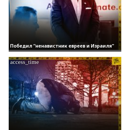
Победил “ненавистник евреев и Израиля”
access_time