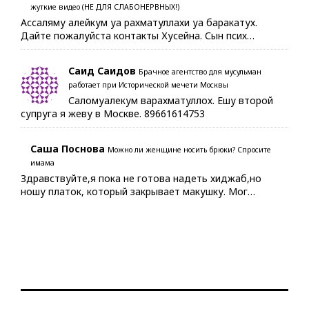
жуткие видео (НЕ ДЛЯ СЛАБОНЕРВНЫХ!)
Ассаляму алейкум уа рахматуллахи уа баракатух.
Дайте пожалуйста контакты Хусейна. Сын псих…
Саид Саидов
Брачное агентство для мусульман
работает при Исторической мечети Москвы
Саломуалекум варахматуллох. Ешу второй
супруга я жеву в Москве. 89661614753
Саша Поснова
Можно ли женщине носить брюки? Спросите
имама
Здравствуйте,я пока не готова надеть хиджаб,но
ношу платок, который закрывает макушку. Мог…