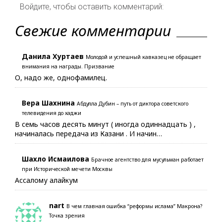
Войдите, чтобы оставить комментарий:
Свежие комментарии
Данила Хуртаев
Молодой и успешный кавказец не обращает
внимания на награды. Призвание
О, надо же, однофамилец.
Вера Шахнина
Абдулла Дубин – путь от диктора советского
телевидения до хаджи
В семь часов десять минут ( иногда одиннадцать ) ,
начиналась передача из Казани . И начин…
Шахло Исмаилова
Брачное агентство для мусульман работает
при Исторической мечети Москвы
Ассалому алайкум
nart
В чем главная ошибка “реформы ислама” Макрона?
Точка зрения