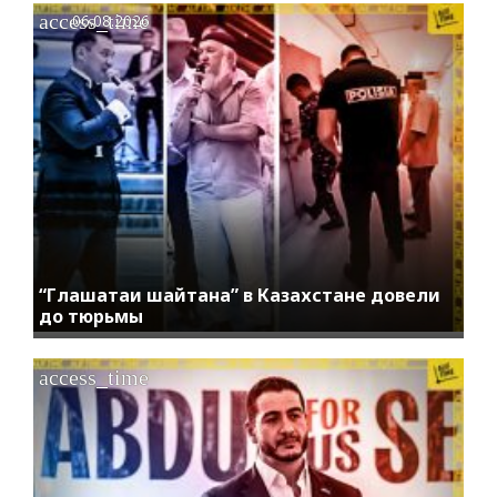
access_time
06.08.2026
“Глашатаи шайтана” в Казахстане довели
до тюрьмы
access_time