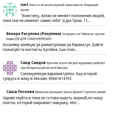
nart
Ключ от лечения игровой зависимости. Входящий
вызов
"Воистину, Аллах не меняет положения людей,
пока они не изменят самих себя" (сура Гром, 11…
Венера Расулова (Разулева)
Экзорцист из Тобольска: жуткие
видео (НЕ ДЛЯ СЛАБОНЕРВНЫХ!)
Ассаляму алейкум уа рахматуллахи уа баракатух. Дайте
пожалуйста контакты Хусейна. Сын псих…
Саид Саидов
Брачное агентство для мусульман работает
при Исторической мечети Москвы
Саломуалекум варахматуллох. Ешу второй
супруга я жеву в Москве. 89661614753
Саша Поснова
Можно ли женщине носить брюки? Спросите имама
Здравствуйте,я пока не готова надеть хиджаб,но ношу
платок, который закрывает макушку. Мог…