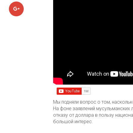
Google+
Мы подняли вопрос о том, насколь
На фоне заявлений мусульманских 
отказу от доллара в пользу нацио
большой интерес.