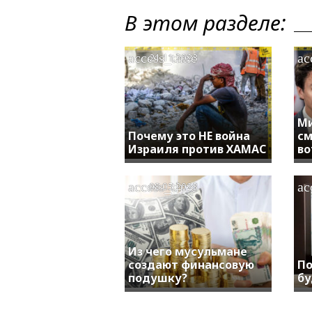
В этом разделе:
access_time
ac
21.11.2023
Ми
Почему это НЕ война
см
Израиля против ХАМАС
во
access_time
ac
08.05.2023
Из чего мусульмане
создают финансовую
По
подушку?
б