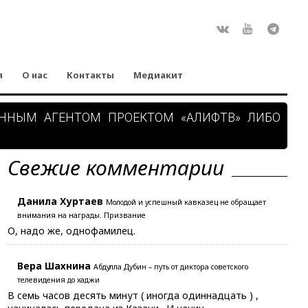
Rss
ВКонтакте
Youtube
Teleg
я
О нас
Контакты
Медиакит
АННЫМ АГЕНТОМ ПРОЕКТОМ «АЛИФТВ» ЛИБО
Свежие комментарии
Данила Хуртаев
Молодой и успешный кавказец не обращает
внимания на награды. Призвание
О, надо же, однофамилец.
Вера Шахнина
Абдулла Дубин – путь от диктора советского
телевидения до хаджи
В семь часов десять минут ( иногда одиннадцать ) ,