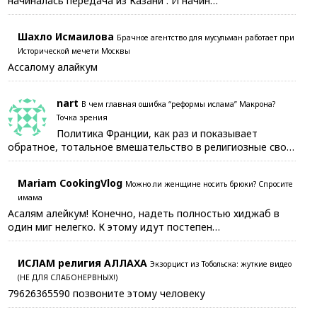
начиналась передача из Казани . И начин…
Шахло Исмаилова
Брачное агентство для мусульман работает при
Исторической мечети Москвы
Ассалому алайкум
nart
В чем главная ошибка “реформы ислама” Макрона?
Точка зрения
Политика Франции, как раз и показывает
обратное, тотальное вмешательство в религиозные сво…
Mariam CookingVlog
Можно ли женщине носить брюки? Спросите
имама
Асалям алейкум! Конечно, надеть полностью хиджаб в
один миг нелегко. К этому идут постепен…
ИСЛАМ религия АЛЛАХА
Экзорцист из Тобольска: жуткие видео
(НЕ ДЛЯ СЛАБОНЕРВНЫХ!)
79626365590 позвоните этому человеку