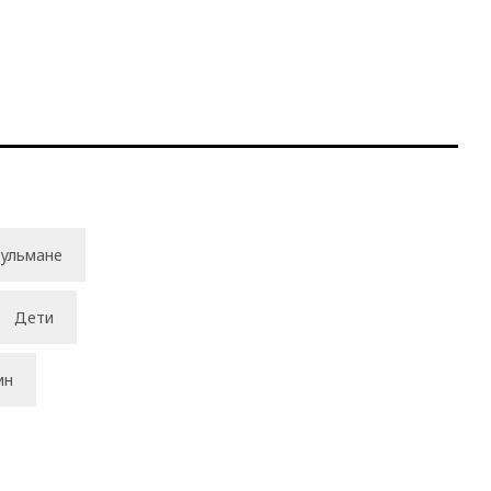
ульмане
Дети
ин