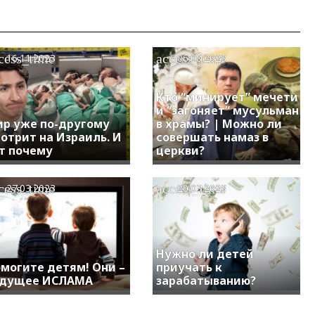
cess_time
access_time
16.11.2023
06.08.2023
Кто “минирует” мечети
и “загоняет” мусульман
р уже по-другому
в храмы? | Можно ли
отрит на Израиль. И
совершать намаз в
т почему
церкви?
cess_time
access_time
27.03.2023
20.03.2023
Нужно ли детей
могите детям! Они –
приучать к
удущее ИСЛАМА
зарабатыванию?