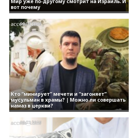
Мир уже по-другому смотрит на Израиль. И
вот почему
access_time
06.08.2023
Кто “минирует” мечети и “загоняет”
мусульман в храмы? | Можно ли совершать
намаз в церкви?
access_time
08.05.2023