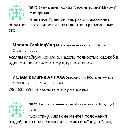
nart
В чем главная ошибка “реформы ислама” Макрона?
Точка зрения
Политика Франции, как раз и показывает
обратное, тотальное вмешательство в религиозные
сво…
Mariam CookingVlog
Можно ли женщине носить брюки?
Спросите имама
Асалям алейкум! Конечно, надеть полностью хиджаб в
один миг нелегко. К этому идут постепен…
ИСЛАМ религия АЛЛАХА
Экзорцист из Тобольска: жуткие
видео (НЕ ДЛЯ СЛАБОНЕРВНЫХ!)
79626365590 позвоните этому человеку
nart
Ключ от лечения игровой зависимости. Входящий
вызов
"Воистину, Аллах не меняет положения
людей, пока они не изменят самих себя" (сура Гром,
11…