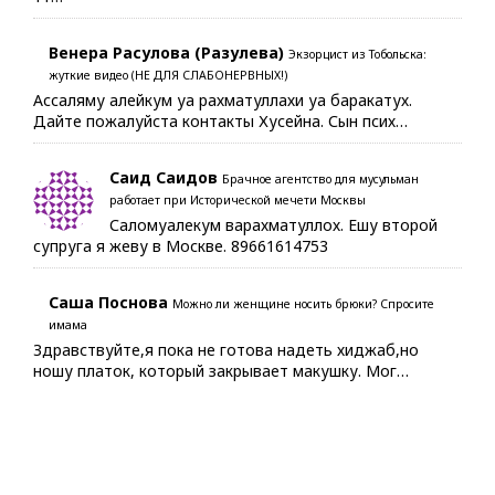
Венера Расулова (Разулева)
Экзорцист из Тобольска:
жуткие видео (НЕ ДЛЯ СЛАБОНЕРВНЫХ!)
Ассаляму алейкум уа рахматуллахи уа баракатух.
Дайте пожалуйста контакты Хусейна. Сын псих…
Саид Саидов
Брачное агентство для мусульман
работает при Исторической мечети Москвы
Саломуалекум варахматуллох. Ешу второй
супруга я жеву в Москве. 89661614753
Саша Поснова
Можно ли женщине носить брюки? Спросите
имама
Здравствуйте,я пока не готова надеть хиджаб,но
ношу платок, который закрывает макушку. Мог…