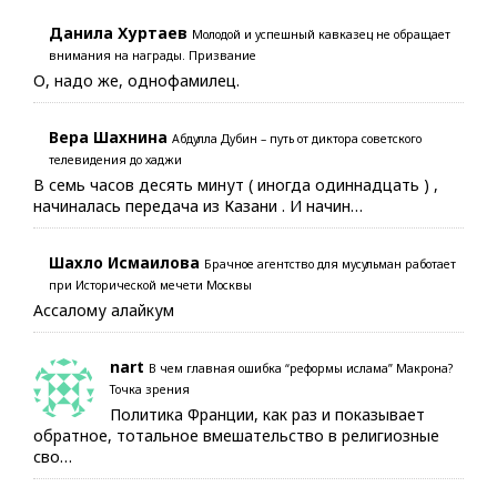
Данила Хуртаев
Молодой и успешный кавказец не обращает
внимания на награды. Призвание
О, надо же, однофамилец.
Вера Шахнина
Абдулла Дубин – путь от диктора советского
телевидения до хаджи
В семь часов десять минут ( иногда одиннадцать ) ,
начиналась передача из Казани . И начин…
Шахло Исмаилова
Брачное агентство для мусульман работает
при Исторической мечети Москвы
Ассалому алайкум
nart
В чем главная ошибка “реформы ислама” Макрона?
Точка зрения
Политика Франции, как раз и показывает
обратное, тотальное вмешательство в религиозные
сво…