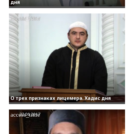
дня
access_time
10.12.2017
O трех признаках лицемера. Хадис дня
access_time
22.06.2017