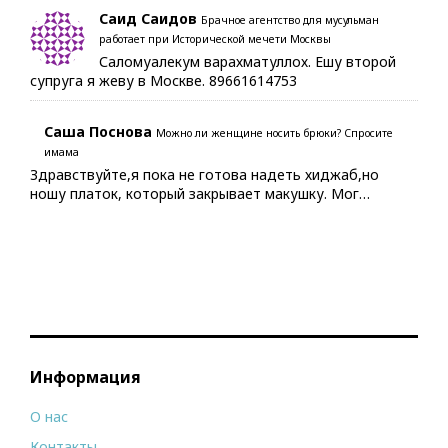
Саид Саидов
Брачное агентство для мусульман
работает при Исторической мечети Москвы
Саломуалекум варахматуллох. Ешу второй
супруга я жеву в Москве. 89661614753
Саша Поснова
Можно ли женщине носить брюки? Спросите
имама
Здравствуйте,я пока не готова надеть хиджаб,но
ношу платок, который закрывает макушку. Мог…
Информация
О нас
Контакты