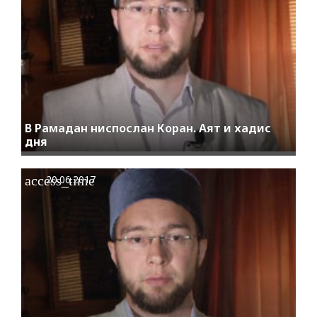
В Рамадан ниспослан Коран. Аят и хадис
дня
access_time
20.06.2017