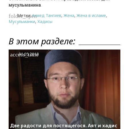
мусульманина
.
Метки:
Ахмед Тангиев
,
Жена
,
Жена в исламе
,
folder_open
Мусульманки
,
Хадисы
В этом разделе:
access_time
01.05.2018
Две радости для постящегося. Аят и хадис