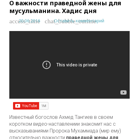
О важности праведной жены для
мусульманина. Хадис дня
20.06.2016
Оставить комментарий
access_time
chat_bubble_outline
Известный богослов Ахмед Тангиев в своем
коротком видео-наставлениии знакомит нас с
высказываниями Пророка Мухаммада (мир ему)
относительно важности
праведной жены для