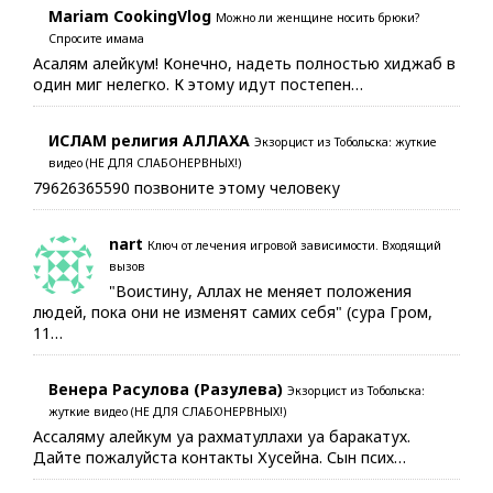
Mariam CookingVlog
Можно ли женщине носить брюки?
Спросите имама
Асалям алейкум! Конечно, надеть полностью хиджаб в
один миг нелегко. К этому идут постепен…
ИСЛАМ религия АЛЛАХА
Экзорцист из Тобольска: жуткие
видео (НЕ ДЛЯ СЛАБОНЕРВНЫХ!)
79626365590 позвоните этому человеку
nart
Ключ от лечения игровой зависимости. Входящий
вызов
"Воистину, Аллах не меняет положения
людей, пока они не изменят самих себя" (сура Гром,
11…
Венера Расулова (Разулева)
Экзорцист из Тобольска:
жуткие видео (НЕ ДЛЯ СЛАБОНЕРВНЫХ!)
Ассаляму алейкум уа рахматуллахи уа баракатух.
Дайте пожалуйста контакты Хусейна. Сын псих…