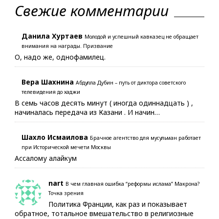
Свежие комментарии
Данила Хуртаев
Молодой и успешный кавказец не обращает
внимания на награды. Призвание
О, надо же, однофамилец.
Вера Шахнина
Абдулла Дубин – путь от диктора советского
телевидения до хаджи
В семь часов десять минут ( иногда одиннадцать ) ,
начиналась передача из Казани . И начин…
Шахло Исмаилова
Брачное агентство для мусульман работает
при Исторической мечети Москвы
Ассалому алайкум
nart
В чем главная ошибка “реформы ислама” Макрона?
Точка зрения
Политика Франции, как раз и показывает
обратное, тотальное вмешательство в религиозные