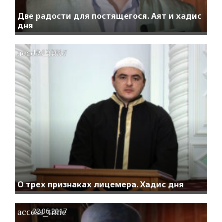
Две радости для постящегося. Аят и хадис
дня
access_time
10.12.2017
O трех признаках лицемера. Хадис дня
access_time
22.06.2017