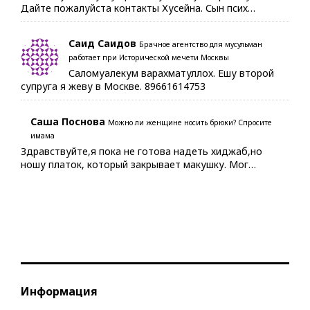
Дайте пожалуйста контакты Хусейна. Сын псих…
Саид Саидов
Брачное агентство для мусульман
работает при Исторической мечети Москвы
Саломуалекум варахматуллох. Ешу второй
супруга я жеву в Москве. 89661614753
Саша Поснова
Можно ли женщине носить брюки? Спросите
имама
Здравствуйте,я пока не готова надеть хиджаб,но
ношу платок, который закрывает макушку. Мог…
Информация