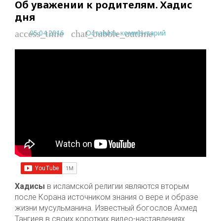
Об уважении к родителям. Хадис
дня
05.04.2016
Оставить комментарий
access_time
chat_bubble_outline
Хадисы
в исламской религии являются вторым
после Корана источником знания о вере и образе
жизни мусульманина. Известный богослов Ахмед
Тангиев в своих коротких видео-наставлениях