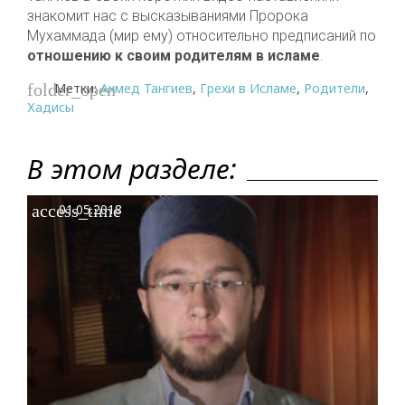
знакомит нас с высказываниями Пророка
Мухаммада (мир ему) относительно предписаний по
отношению к своим родителям в исламе
.
Метки:
Ахмед Тангиев
,
Грехи в Исламе
,
Родители
,
folder_open
Хадисы
В этом разделе:
access_time
01.05.2018