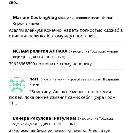
сво…
Mariam CookingVlog
Можно ли женщине носить брюки?
Спросите имама
Асалям алейкум! Конечно, надеть полностью хиджаб в
один миг нелегко. К этому идут постепен…
ИСЛАМ религия АЛЛАХА
Экзорцист из Тобольска: жуткие
видео (НЕ ДЛЯ СЛАБОНЕРВНЫХ!)
79626365590 позвоните этому человеку
nart
Ключ от лечения игровой зависимости. Входящий
вызов
"Воистину, Аллах не меняет положения
людей, пока они не изменят самих себя" (сура Гром,
11…
Венера Расулова (Разулева)
Экзорцист из Тобольска:
жуткие видео (НЕ ДЛЯ СЛАБОНЕРВНЫХ!)
Ассаляму алейкум уа рахматуллахи уа баракатух.