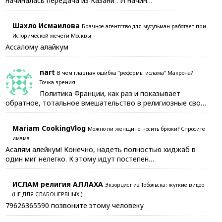
начиналась передача из Казани . И начин…
Шахло Исмаилова
Брачное агентство для мусульман работает при
Исторической мечети Москвы
Ассалому алайкум
nart
В чем главная ошибка “реформы ислама” Макрона?
Точка зрения
Политика Франции, как раз и показывает
обратное, тотальное вмешательство в религиозные сво…
Mariam CookingVlog
Можно ли женщине носить брюки? Спросите
имама
Асалям алейкум! Конечно, надеть полностью хиджаб в
один миг нелегко. К этому идут постепен…
ИСЛАМ религия АЛЛАХА
Экзорцист из Тобольска: жуткие видео
(НЕ ДЛЯ СЛАБОНЕРВНЫХ!)
79626365590 позвоните этому человеку