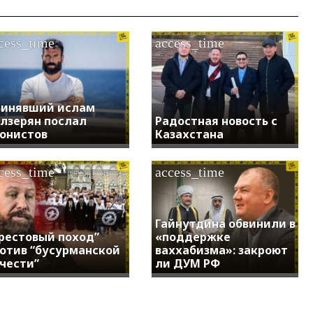
cess_time
access_time
инявший ислам
лзерян послал
Радостная новость с
онистов
Казахстана
cess_time
access_time
Гайнутдина обвинили в
рестовый поход”
«поддержке
отив “бусурманской
ваххабизма»: закроют
чести”
ли ДУМ РФ