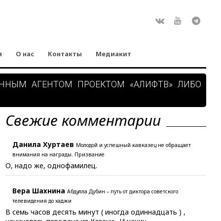
Rss
ВКонтакте
Youtube
Teleg
я
О нас
Контакты
Медиакит
АННЫМ АГЕНТОМ ПРОЕКТОМ «АЛИФТВ» ЛИБО
Свежие комментарии
Данила Хуртаев
Молодой и успешный кавказец не обращает
внимания на награды. Призвание
О, надо же, однофамилец.
Вера Шахнина
Абдулла Дубин – путь от диктора советского
телевидения до хаджи
В семь часов десять минут ( иногда одиннадцать ) ,