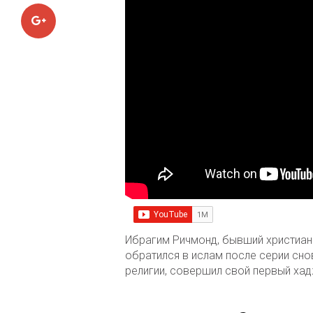
Google+
Ибрагим Ричмонд, бывший христиан
обратился в ислам после серии сно
религии, совершил свой первый хад