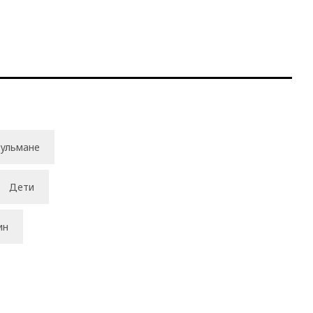
ульмане
Дети
ин