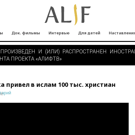
мы
Док. фильмы
Интервью
Для детей
Наставлени
 ПРОИЗВЕДЕН И (ИЛИ) РАСПРОСТРАНЕН ИНОСТР
НТА ПРОЕКТА «АЛИФТВ»
 привел в ислам 100 тыс. христиан
тарий
ne