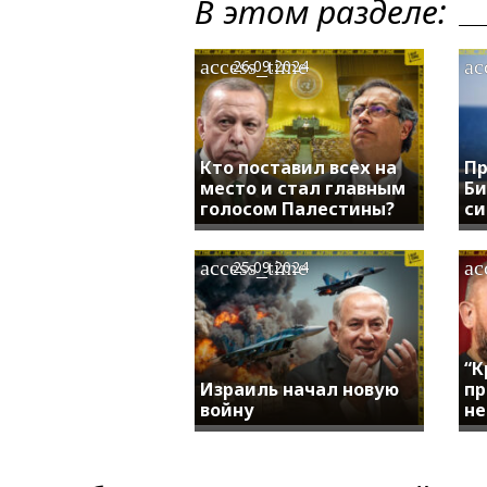
В этом разделе:
access_time
ac
26.09.2024
Кто поставил всех на
Пр
место и стал главным
Би
голосом Палестины?
си
access_time
ac
25.09.2024
“К
Израиль начал новую
пр
войну
не