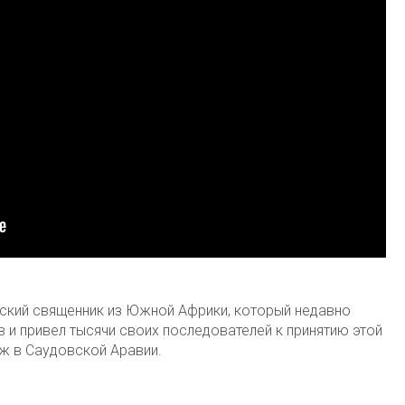
ский священник из Южной Африки, который недавно
в и привел тысячи своих последователей к принятию этой
ж в Саудовской Аравии.