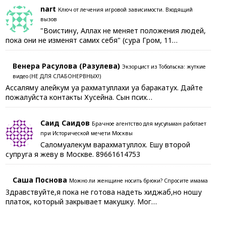
nart
Ключ от лечения игровой зависимости. Входящий
вызов
"Воистину, Аллах не меняет положения людей,
пока они не изменят самих себя" (сура Гром, 11…
Венера Расулова (Разулева)
Экзорцист из Тобольска: жуткие
видео (НЕ ДЛЯ СЛАБОНЕРВНЫХ!)
Ассаляму алейкум уа рахматуллахи уа баракатух. Дайте
пожалуйста контакты Хусейна. Сын псих…
Саид Саидов
Брачное агентство для мусульман работает
при Исторической мечети Москвы
Саломуалекум варахматуллох. Ешу второй
супруга я жеву в Москве. 89661614753
Саша Поснова
Можно ли женщине носить брюки? Спросите имама
Здравствуйте,я пока не готова надеть хиджаб,но ношу
платок, который закрывает макушку. Мог…