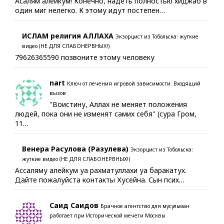
Асалям алейкум! Конечно, надеть полностью хиджаб в
один миг нелегко. К этому идут постепен…
ИСЛАМ религия АЛЛАХА
Экзорцист из Тобольска: жуткие
видео (НЕ ДЛЯ СЛАБОНЕРВНЫХ!)
79626365590 позвоните этому человеку
nart
Ключ от лечения игровой зависимости. Входящий
вызов
"Воистину, Аллах не меняет положения
людей, пока они не изменят самих себя" (сура Гром,
11…
Венера Расулова (Разулева)
Экзорцист из Тобольска:
жуткие видео (НЕ ДЛЯ СЛАБОНЕРВНЫХ!)
Ассаляму алейкум уа рахматуллахи уа баракатух.
Дайте пожалуйста контакты Хусейна. Сын псих…
Саид Саидов
Брачное агентство для мусульман
работает при Исторической мечети Москвы