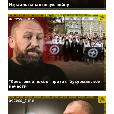
Израиль начал новую войну
access_time
“Крестовый поход” против “бусурманской
нечести”
access_time