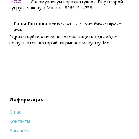
Саломуалекум варахматуллох. Ешу второй
супруга я жеву в Москве. 89661614753
Саша Поснова
Можно ли женщине носить брюки? Спросите
имама
Здравствуйте,я пока не готова надеть хиджаб,но
ношу платок, который закрывает макушку. Мог…
Информация
О нас
Контакты
Вакансии