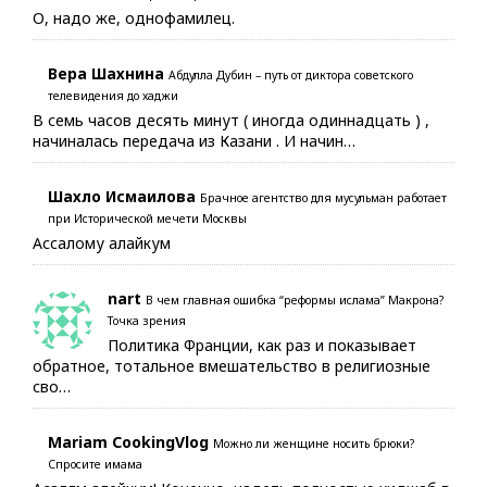
О, надо же, однофамилец.
Вера Шахнина
Абдулла Дубин – путь от диктора советского
телевидения до хаджи
В семь часов десять минут ( иногда одиннадцать ) ,
начиналась передача из Казани . И начин…
Шахло Исмаилова
Брачное агентство для мусульман работает
при Исторической мечети Москвы
Ассалому алайкум
nart
В чем главная ошибка “реформы ислама” Макрона?
Точка зрения
Политика Франции, как раз и показывает
обратное, тотальное вмешательство в религиозные
сво…
Mariam CookingVlog
Можно ли женщине носить брюки?
Спросите имама