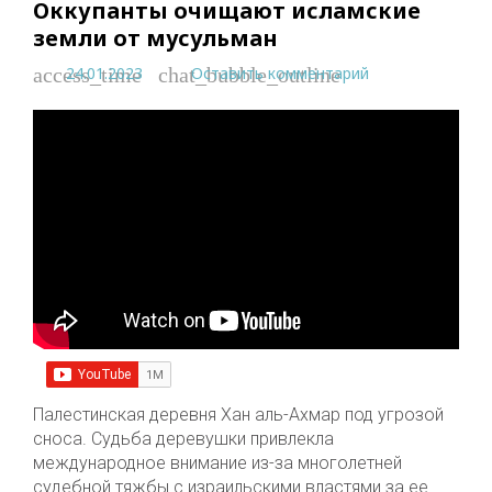
Оккупанты очищают исламские
земли от мусульман
24.01.2023
Оставить комментарий
access_time
chat_bubble_outline
Палестинская деревня Хан аль-Ахмар под угрозой
сноса. Судьба деревушки привлекла
международное внимание из-за многолетней
судебной тяжбы с израильскими властями за ее