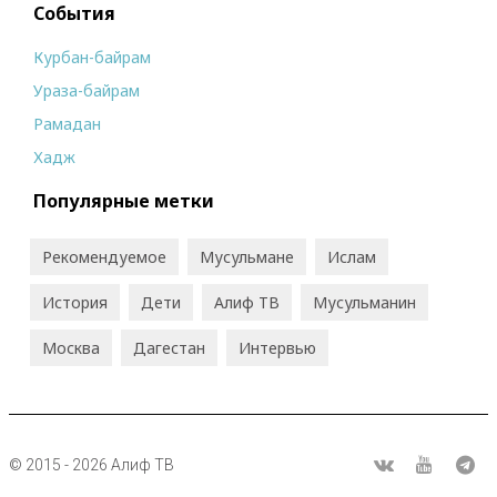
События
Курбан-байрам
Ураза-байрам
Рамадан
Хадж
Популярные метки
Рекомендуемое
Мусульмане
Ислам
История
Дети
Алиф ТВ
Мусульманин
Москва
Дагестан
Интервью
© 2015 - 2026 Алиф ТВ
R
ВКонтакте
Youtube
Tel