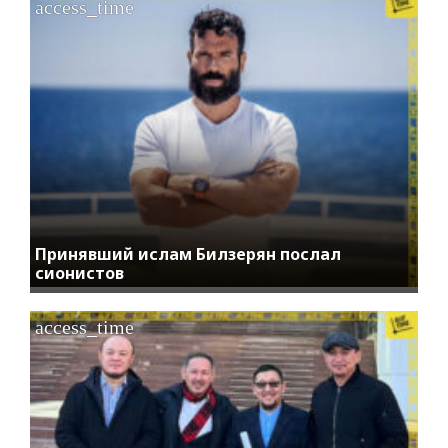
access_time
Принявший ислам Билзерян послал
сионистов
access_time