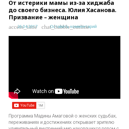
От истерики мамы из-за хиджаба
до своего бизнеса. Юлия Хасанова.
Призвание – женщина
26.04.2017
Оставить комментарий
access_time
chat_bubble_outline
Программа Мадины Амаговой о женских судьбах,
переживаниях и достижениях открывает зрителю
удивительный внутренний мир находящихся рядом с