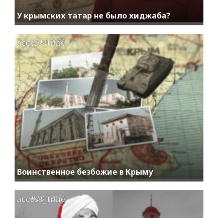
У крымских татар не было хиджаба?
access_time
25.01.2021
Воинственное безбожие в Крыму
access_time
02.01.2021