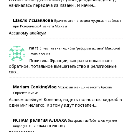
начиналась передача из Казани . И начин…
Шахло Исмаилова
Брачное агентство для мусульман работает
при Исторической мечети Москвы
Ассалому алайкум
nart
В чем главная ошибка “реформы ислама” Макрона?
Точка зрения
Политика Франции, как раз и показывает
обратное, тотальное вмешательство в религиозные
сво…
Mariam CookingVlog
Можно ли женщине носить брюки?
Спросите имама
Асалям алейкум! Конечно, надеть полностью хиджаб в
один миг нелегко. К этому идут постепен…
ИСЛАМ религия АЛЛАХА
Экзорцист из Тобольска: жуткие
видео (НЕ ДЛЯ СЛАБОНЕРВНЫХ!)