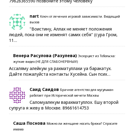
79626365590 позвоните этому человеку
nart
Ключ от лечения игровой зависимости. Входящий
вызов
"Воистину, Аллах не меняет положения
людей, пока они не изменят самих себя" (сура Гром,
11…
Венера Расулова (Разулева)
Экзорцист из Тобольска:
жуткие видео (НЕ ДЛЯ СЛАБОНЕРВНЫХ!)
Ассаляму алейкум уа рахматуллахи уа баракатух.
Дайте пожалуйста контакты Хусейна. Сын псих…
Саид Саидов
Брачное агентство для мусульман
работает при Исторической мечети Москвы
Саломуалекум варахматуллох. Ешу второй
супруга я жеву в Москве. 89661614753
Саша Поснова
Можно ли женщине носить брюки? Спросите
имама