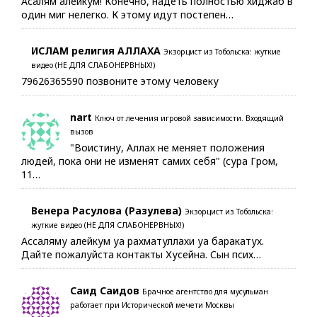
Асалям алейкум! Конечно, надеть полностью хиджаб в
один миг нелегко. К этому идут постепен…
ИСЛАМ религия АЛЛАХА
Экзорцист из Тобольска: жуткие
видео (НЕ ДЛЯ СЛАБОНЕРВНЫХ!)
79626365590 позвоните этому человеку
nart
Ключ от лечения игровой зависимости. Входящий
вызов
"Воистину, Аллах не меняет положения
людей, пока они не изменят самих себя" (сура Гром,
11…
Венера Расулова (Разулева)
Экзорцист из Тобольска:
жуткие видео (НЕ ДЛЯ СЛАБОНЕРВНЫХ!)
Ассаляму алейкум уа рахматуллахи уа баракатух.
Дайте пожалуйста контакты Хусейна. Сын псих…
Саид Саидов
Брачное агентство для мусульман
работает при Исторической мечети Москвы