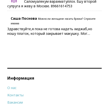
Саломуалекум варахматуллох. Ешу второй
супруга я жеву в Москве. 89661614753
Саша Поснова
Можно ли женщине носить брюки? Спросите
имама
Здравствуйте,я пока не готова надеть хиджаб,но
ношу платок, который закрывает макушку. Мог…
Информация
О нас
Контакты
Вакансии