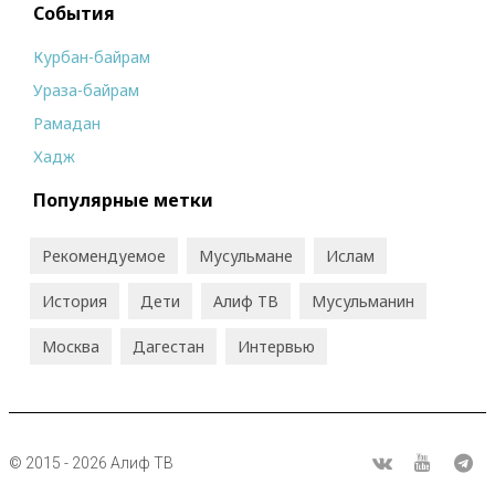
События
Курбан-байрам
Ураза-байрам
Рамадан
Хадж
Популярные метки
Рекомендуемое
Мусульмане
Ислам
История
Дети
Алиф ТВ
Мусульманин
Москва
Дагестан
Интервью
© 2015 - 2026 Алиф ТВ
R
ВКонтакте
Youtube
Tel