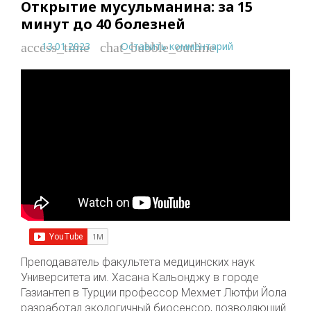
Открытие мусульманина: за 15
минут до 40 болезней
13.01.2023
Оставить комментарий
access_time
chat_bubble_outline
Преподаватель факультета медицинских наук
Университета им. Хасана Кальонджу в городе
Газиантеп в Турции профессор Мехмет Лютфи Йола
разработал экологичный биосенсор, позволяющий