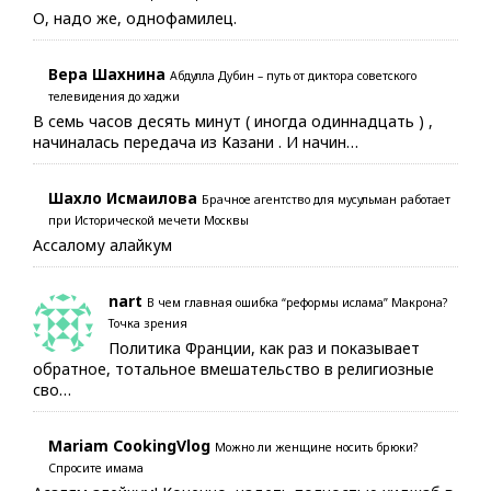
О, надо же, однофамилец.
Вера Шахнина
Абдулла Дубин – путь от диктора советского
телевидения до хаджи
В семь часов десять минут ( иногда одиннадцать ) ,
начиналась передача из Казани . И начин…
Шахло Исмаилова
Брачное агентство для мусульман работает
при Исторической мечети Москвы
Ассалому алайкум
nart
В чем главная ошибка “реформы ислама” Макрона?
Точка зрения
Политика Франции, как раз и показывает
обратное, тотальное вмешательство в религиозные
сво…
Mariam CookingVlog
Можно ли женщине носить брюки?
Спросите имама