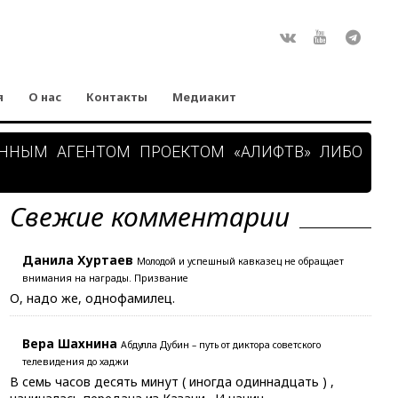
Rss
ВКонтакте
Youtube
Teleg
я
О нас
Контакты
Медиакит
АННЫМ АГЕНТОМ ПРОЕКТОМ «АЛИФТВ» ЛИБО
Свежие комментарии
Данила Хуртаев
Молодой и успешный кавказец не обращает
внимания на награды. Призвание
О, надо же, однофамилец.
Вера Шахнина
Абдулла Дубин – путь от диктора советского
телевидения до хаджи
В семь часов десять минут ( иногда одиннадцать ) ,