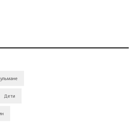
ульмане
Дети
ин