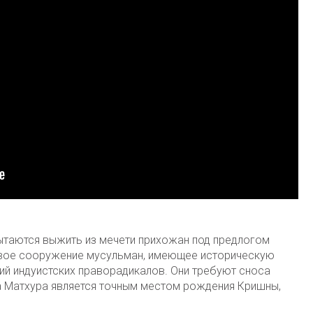
ытаются выжить из мечети прихожан под предлогом
овое сооружение мусульман, имеющее историческую
ий индуистских праворадикалов. Они требуют сноса
да Матхура является точным местом рождения Кришны,