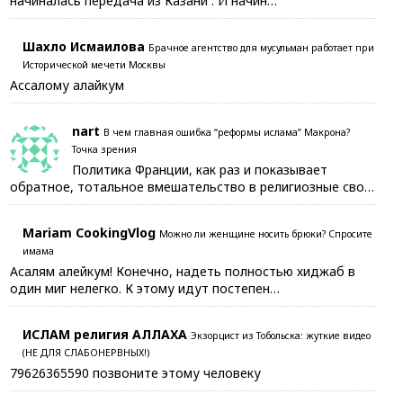
начиналась передача из Казани . И начин…
Шахло Исмаилова
Брачное агентство для мусульман работает при
Исторической мечети Москвы
Ассалому алайкум
nart
В чем главная ошибка “реформы ислама” Макрона?
Точка зрения
Политика Франции, как раз и показывает
обратное, тотальное вмешательство в религиозные сво…
Mariam CookingVlog
Можно ли женщине носить брюки? Спросите
имама
Асалям алейкум! Конечно, надеть полностью хиджаб в
один миг нелегко. К этому идут постепен…
ИСЛАМ религия АЛЛАХА
Экзорцист из Тобольска: жуткие видео
(НЕ ДЛЯ СЛАБОНЕРВНЫХ!)
79626365590 позвоните этому человеку