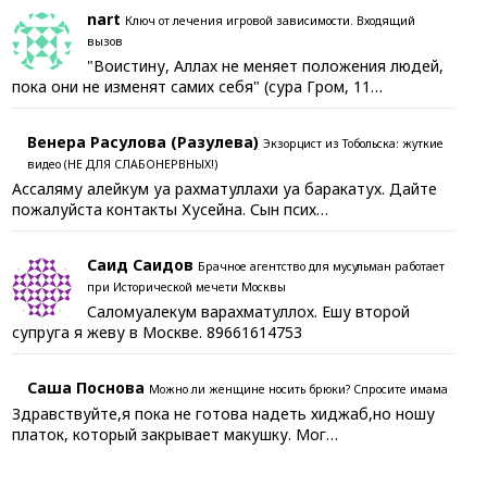
nart
Ключ от лечения игровой зависимости. Входящий
вызов
"Воистину, Аллах не меняет положения людей,
пока они не изменят самих себя" (сура Гром, 11…
Венера Расулова (Разулева)
Экзорцист из Тобольска: жуткие
видео (НЕ ДЛЯ СЛАБОНЕРВНЫХ!)
Ассаляму алейкум уа рахматуллахи уа баракатух. Дайте
пожалуйста контакты Хусейна. Сын псих…
Саид Саидов
Брачное агентство для мусульман работает
при Исторической мечети Москвы
Саломуалекум варахматуллох. Ешу второй
супруга я жеву в Москве. 89661614753
Саша Поснова
Можно ли женщине носить брюки? Спросите имама
Здравствуйте,я пока не готова надеть хиджаб,но ношу
платок, который закрывает макушку. Мог…