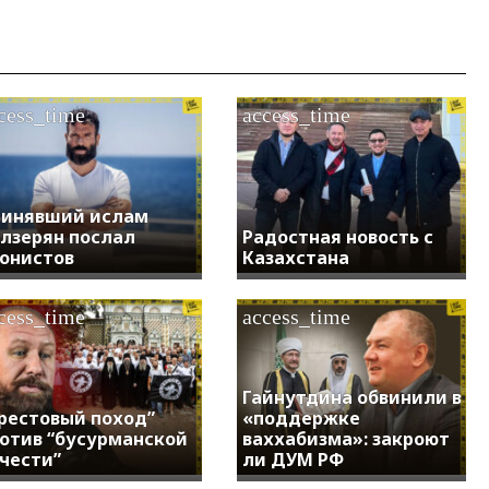
cess_time
access_time
инявший ислам
лзерян послал
Радостная новость с
онистов
Казахстана
cess_time
access_time
Гайнутдина обвинили в
рестовый поход”
«поддержке
отив “бусурманской
ваххабизма»: закроют
чести”
ли ДУМ РФ