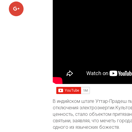
Google+
В индийском штате Уттар-Прадеш п
отключения электроэнергии.Культ
ценность, стало объектом притязан
святыни, заявляя, что мечеть горо
одного из языческих божеств.