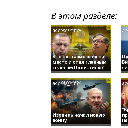
В этом разделе:
access_time
ac
26.09.2024
Кто поставил всех на
Пр
место и стал главным
Би
голосом Палестины?
си
access_time
ac
25.09.2024
“К
Израиль начал новую
пр
войну
не