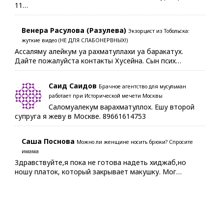
11…
Венера Расулова (Разулева)
Экзорцист из Тобольска:
жуткие видео (НЕ ДЛЯ СЛАБОНЕРВНЫХ!)
Ассаляму алейкум уа рахматуллахи уа баракатух.
Дайте пожалуйста контакты Хусейна. Сын псих…
Саид Саидов
Брачное агентство для мусульман
работает при Исторической мечети Москвы
Саломуалекум варахматуллох. Ешу второй
супруга я жеву в Москве. 89661614753
Саша Поснова
Можно ли женщине носить брюки? Спросите
имама
Здравствуйте,я пока не готова надеть хиджаб,но
ношу платок, который закрывает макушку. Мог…