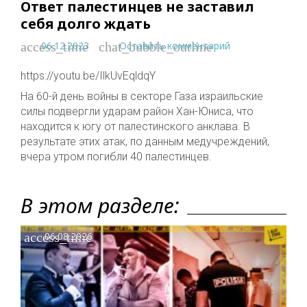
Ответ палестинцев не заставил
себя долго ждать
06.12.2023
Оставить комментарий
access_time
chat_bubble_outline
https://youtu.be/IlkUvEqldqY
На 60-й день войны в секторе Газа израильские
силы подвергли ударам район Хан-Юниса, что
находится к югу от палестинского анклава. В
результате этих атак, по данным медучреждений,
вчера утром погибли 40 палестинцев.
В этом разделе:
access_time
06.08.2026