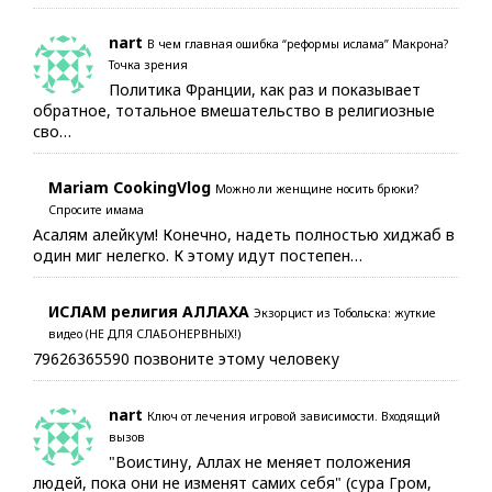
nart
В чем главная ошибка “реформы ислама” Макрона?
Точка зрения
Политика Франции, как раз и показывает
обратное, тотальное вмешательство в религиозные
сво…
Mariam CookingVlog
Можно ли женщине носить брюки?
Спросите имама
Асалям алейкум! Конечно, надеть полностью хиджаб в
один миг нелегко. К этому идут постепен…
ИСЛАМ религия АЛЛАХА
Экзорцист из Тобольска: жуткие
видео (НЕ ДЛЯ СЛАБОНЕРВНЫХ!)
79626365590 позвоните этому человеку
nart
Ключ от лечения игровой зависимости. Входящий
вызов
"Воистину, Аллах не меняет положения
людей, пока они не изменят самих себя" (сура Гром,