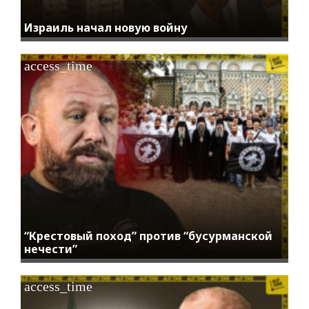
Израиль начал новую войну
access_time
“Крестовый поход” против “бусурманской
нечести”
access_time