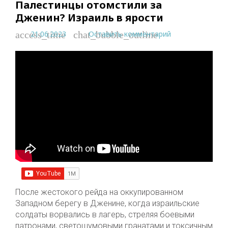
Палестинцы отомстили за
Дженин? Израиль в ярости
21.06.2023
Оставить комментарий
access_time
chat_bubble_outline
После жестокого рейда на оккупированном
Западном берегу в Дженине, когда израильские
солдаты ворвались в лагерь, стреляя боевыми
патронами, светошумовыми гранатами и токсичным