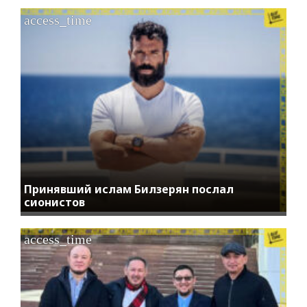
access_time
Принявший ислам Билзерян послал
сионистов
access_time