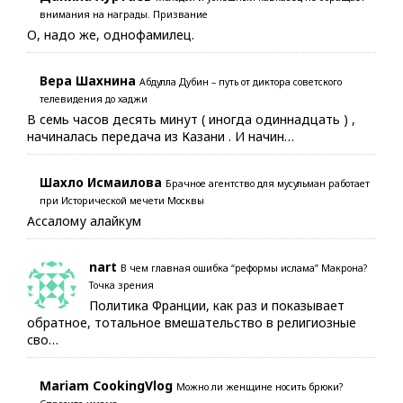
внимания на награды. Призвание
О, надо же, однофамилец.
Вера Шахнина
Абдулла Дубин – путь от диктора советского
телевидения до хаджи
В семь часов десять минут ( иногда одиннадцать ) ,
начиналась передача из Казани . И начин…
Шахло Исмаилова
Брачное агентство для мусульман работает
при Исторической мечети Москвы
Ассалому алайкум
nart
В чем главная ошибка “реформы ислама” Макрона?
Точка зрения
Политика Франции, как раз и показывает
обратное, тотальное вмешательство в религиозные
сво…
Mariam CookingVlog
Можно ли женщине носить брюки?