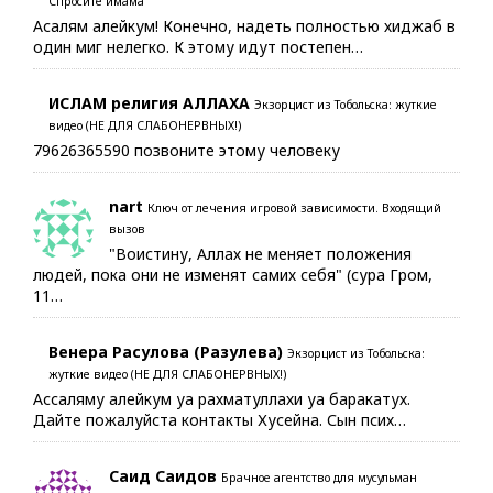
Спросите имама
Асалям алейкум! Конечно, надеть полностью хиджаб в
один миг нелегко. К этому идут постепен…
ИСЛАМ религия АЛЛАХА
Экзорцист из Тобольска: жуткие
видео (НЕ ДЛЯ СЛАБОНЕРВНЫХ!)
79626365590 позвоните этому человеку
nart
Ключ от лечения игровой зависимости. Входящий
вызов
"Воистину, Аллах не меняет положения
людей, пока они не изменят самих себя" (сура Гром,
11…
Венера Расулова (Разулева)
Экзорцист из Тобольска:
жуткие видео (НЕ ДЛЯ СЛАБОНЕРВНЫХ!)
Ассаляму алейкум уа рахматуллахи уа баракатух.
Дайте пожалуйста контакты Хусейна. Сын псих…
Саид Саидов
Брачное агентство для мусульман