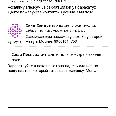
жуткие видео (НЕ ДЛЯ СЛАБОНЕРВНЫХ!)
Ассаляму алейкум уа рахматуллахи уа баракатух.
Дайте пожалуйста контакты Хусейна. Сын псих…
Саид Саидов
Брачное агентство для мусульман
работает при Исторической мечети Москвы
Саломуалекум варахматуллох. Ешу второй
супруга я жеву в Москве. 89661614753
Саша Поснова
Можно ли женщине носить брюки? Спросите
имама
Здравствуйте,я пока не готова надеть хиджаб,но
ношу платок, который закрывает макушку. Мог…