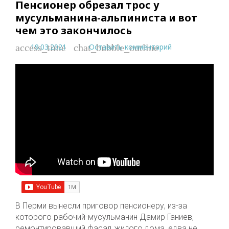
Пенсионер обрезал трос у
мусульманина-альпиниста и вот
чем это закончилось
19.03.2021
Оставить комментарий
access_time
chat_bubble_outline
В Перми вынесли приговор пенсионеру, из-за
которого рабочий-мусульманин Дамир Ганиев,
ремонтировавший фасад жилого дома, едва не