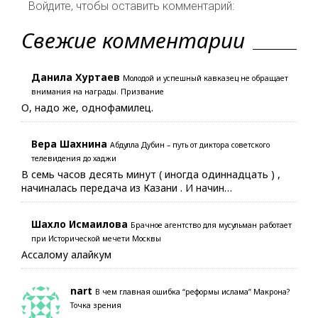
Войдите, чтобы оставить комментарий:
Свежие комментарии
Данила Хуртаев
Молодой и успешный кавказец не обращает
внимания на награды. Призвание
О, надо же, однофамилец.
Вера Шахнина
Абдулла Дубин – путь от диктора советского
телевидения до хаджи
В семь часов десять минут ( иногда одиннадцать ) ,
начиналась передача из Казани . И начин…
Шахло Исмаилова
Брачное агентство для мусульман работает
при Исторической мечети Москвы
Ассалому алайкум
nart
В чем главная ошибка “реформы ислама” Макрона?
Точка зрения