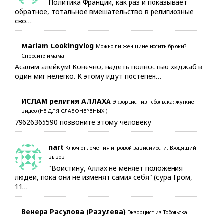
Политика Франции, как раз и показывает
обратное, тотальное вмешательство в религиозные
сво…
Mariam CookingVlog
Можно ли женщине носить брюки?
Спросите имама
Асалям алейкум! Конечно, надеть полностью хиджаб в
один миг нелегко. К этому идут постепен…
ИСЛАМ религия АЛЛАХА
Экзорцист из Тобольска: жуткие
видео (НЕ ДЛЯ СЛАБОНЕРВНЫХ!)
79626365590 позвоните этому человеку
nart
Ключ от лечения игровой зависимости. Входящий
вызов
"Воистину, Аллах не меняет положения
людей, пока они не изменят самих себя" (сура Гром,
11…
Венера Расулова (Разулева)
Экзорцист из Тобольска: