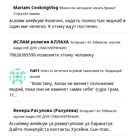
Mariam CookingVlog
Можно ли женщине носить брюки?
Спросите имама
Асалям алейкум! Конечно, надеть полностью хиджаб в
один миг нелегко. К этому идут постепен…
ИСЛАМ религия АЛЛАХА
Экзорцист из Тобольска: жуткие
видео (НЕ ДЛЯ СЛАБОНЕРВНЫХ!)
79626365590 позвоните этому человеку
nart
Ключ от лечения игровой зависимости. Входящий
вызов
"Воистину, Аллах не меняет положения
людей, пока они не изменят самих себя" (сура Гром,
11…
Венера Расулова (Разулева)
Экзорцист из Тобольска:
жуткие видео (НЕ ДЛЯ СЛАБОНЕРВНЫХ!)
Ассаляму алейкум уа рахматуллахи уа баракатух.
Дайте пожалуйста контакты Хусейна. Сын псих…