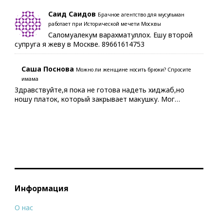
Саид Саидов
Брачное агентство для мусульман
работает при Исторической мечети Москвы
Саломуалекум варахматуллох. Ешу второй
супруга я жеву в Москве. 89661614753
Саша Поснова
Можно ли женщине носить брюки? Спросите
имама
Здравствуйте,я пока не готова надеть хиджаб,но
ношу платок, который закрывает макушку. Мог…
Информация
О нас