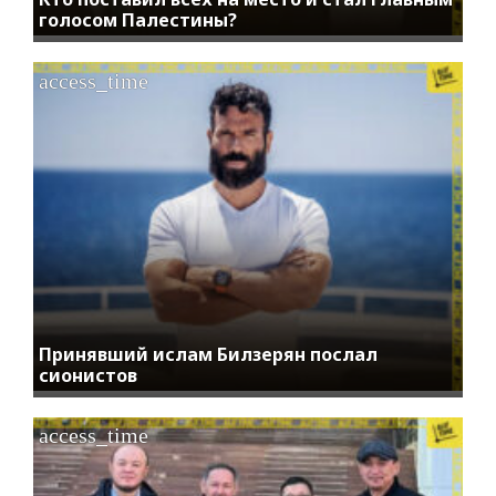
голосом Палестины?
access_time
Принявший ислам Билзерян послал
сионистов
access_time