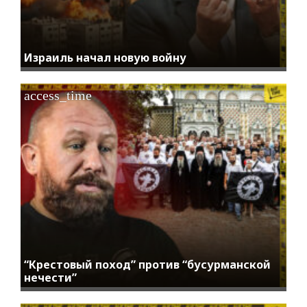
Израиль начал новую войну
access_time
“Крестовый поход” против “бусурманской
нечести”