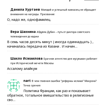
Данила Хуртаев
Молодой и успешный кавказец не обращает
внимания на награды. Призвание
О, надо же, однофамилец.
Вера Шахнина
Абдулла Дубин – путь от диктора советского
телевидения до хаджи
В семь часов десять минут ( иногда одиннадцать ) ,
начиналась передача из Казани . И начин…
Шахло Исмаилова
Брачное агентство для мусульман работает
при Исторической мечети Москвы
Ассалому алайкум
nart
В чем главная ошибка “реформы ислама” Макрона?
Точка зрения
Политика Франции, как раз и показывает
обратное, тотальное вмешательство в религиозные
сво…