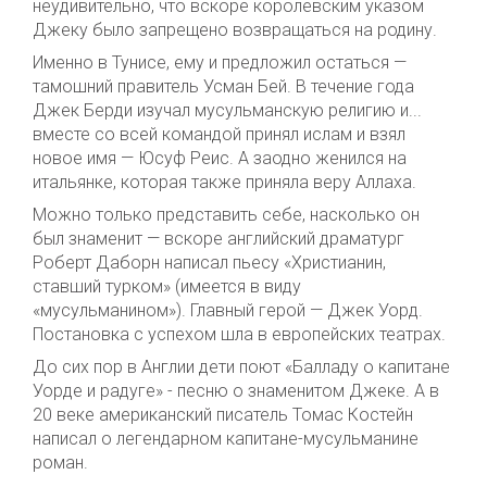
неудивительно, что вскоре королевским указом
Джеку было запрещено возвращаться на родину.
Именно в Тунисе, ему и предложил остаться —
тамошний правитель Усман Бей. В течение года
Джек Берди изучал мусульманскую религию и...
вместе со всей командой принял ислам и взял
новое имя — Юсуф Реис. А заодно женился на
итальянке, которая также приняла веру Аллаха.
Можно только представить себе, насколько он
был знаменит — вскоре английский драматург
Роберт Даборн написал пьесу «Христианин,
ставший турком» (имеется в виду
«мусульманином»). Главный герой — Джек Уорд.
Постановка с успехом шла в европейских театрах.
До сих пор в Англии дети поют «Балладу о капитане
Уорде и радуге» - песню о знаменитом Джеке. А в
20 веке американский писатель Томас Костейн
написал о легендарном капитане-мусульманине
роман.