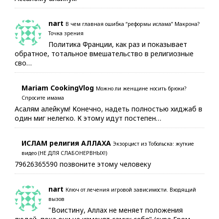
nart
В чем главная ошибка “реформы ислама” Макрона?
Точка зрения
Политика Франции, как раз и показывает
обратное, тотальное вмешательство в религиозные
сво…
Mariam CookingVlog
Можно ли женщине носить брюки?
Спросите имама
Асалям алейкум! Конечно, надеть полностью хиджаб в
один миг нелегко. К этому идут постепен…
ИСЛАМ религия АЛЛАХА
Экзорцист из Тобольска: жуткие
видео (НЕ ДЛЯ СЛАБОНЕРВНЫХ!)
79626365590 позвоните этому человеку
nart
Ключ от лечения игровой зависимости. Входящий
вызов
"Воистину, Аллах не меняет положения