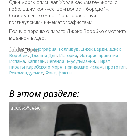
Один моряк описывал Уорда как «маленького, с
небольшим количеством волос и бородой».
Совсем непохож на образ, созданный
голливудскими кинематографистами.
Полную версию о пирате Джеке Воробье смотрите
в данном видео.
Метки:
Биография
,
Голливуд
,
Джек Бёрди
,
Джек
folder_open
Воробей
,
Джонни Деп
,
История
,
История принятия
Ислама
,
Капитан
,
Легенда
,
Мусульманин
,
Пират
,
Пираты Карибского моря
,
Принявшие Ислам
,
Прототип
,
Рекомендуемое
,
Факт
,
факты
В этом разделе:
access_time
13.06.2021