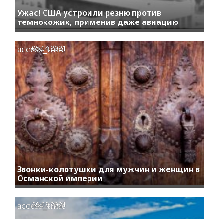
Ужас! США устроили резню против
темнокожих, применив даже авиацию
access_time
05.04.2021
Звонки-колотушки для мужчин и женщин в
Османской империи
access_time
29.03.2021