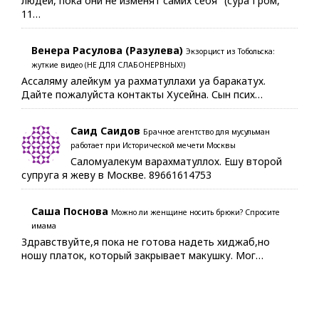
людей, пока они не изменят самих себя" (сура Гром,
11…
Венера Расулова (Разулева)
Экзорцист из Тобольска:
жуткие видео (НЕ ДЛЯ СЛАБОНЕРВНЫХ!)
Ассаляму алейкум уа рахматуллахи уа баракатух.
Дайте пожалуйста контакты Хусейна. Сын псих…
Саид Саидов
Брачное агентство для мусульман
работает при Исторической мечети Москвы
Саломуалекум варахматуллох. Ешу второй
супруга я жеву в Москве. 89661614753
Саша Поснова
Можно ли женщине носить брюки? Спросите
имама
Здравствуйте,я пока не готова надеть хиджаб,но
ношу платок, который закрывает макушку. Мог…