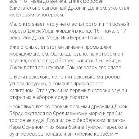
все — от мала до велика. Джек Воробей,
блистательно сыгранный Джонни Деппом, уже стал
культовым киногероем.
Мало кто знает, что у него есть прототип — грозный
корсар Джек Уорд, живший в конце 16 - начале 17
века. Или Джон Уорд. Или Бёрди - Птичка.
Уже с юных лет этот англичанин промышлял
моряцким делом. Однажды судно, на котором он
служил, попало под обстрел, капитан был убит, и
Джек встал за штурвал. Так началась его слава.
Спустя несколько лет он и несколько матросов
угнали парусник, а команда признала его
капитаном. Это чуть ли не первый в истории случай
открытых выборов среди пиратов.
Несколько лет со своими верными друзьями Джек
Бёрди скитался по Средиземному морю и грабил
торговые суда. Дружил он с берберским пиратом
Кара Османом — их база была в Тунисе. Нередко в
руки корсаров попадали английские корабли —