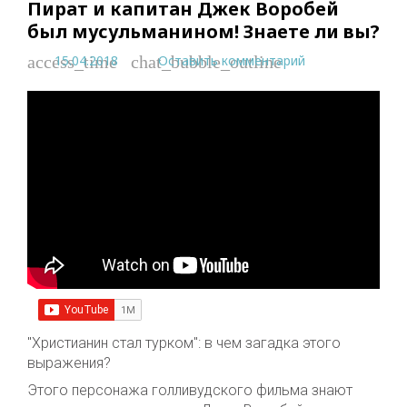
Пират и капитан Джек Воробей
был мусульманином! Знаете ли вы?
15.04.2018
Оставить комментарий
access_time
chat_bubble_outline
"Христианин стал турком": в чем загадка этого
выражения?
Этого персонажа голливудского фильма знают