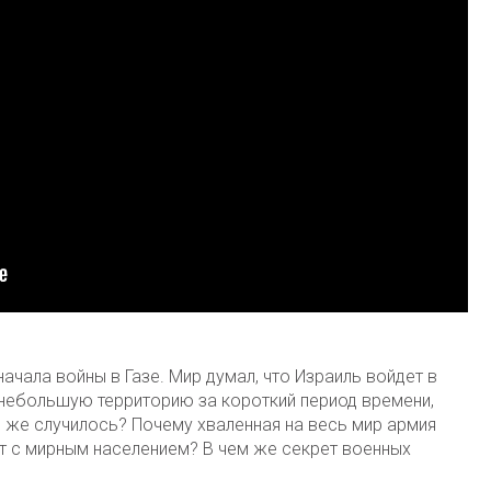
ачала войны в Газе. Мир думал, что Израиль войдет в
у небольшую территорию за короткий период времени,
 же случилось? Почему хваленная на весь мир армия
ет с мирным населением? В чем же секрет военных
?