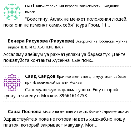
nart
Ключ от лечения игровой зависимости. Входящий
вызов
"Воистину, Аллах не меняет положения людей,
пока они не изменят самих себя" (сура Гром, 11…
Венера Расулова (Разулева)
Экзорцист из Тобольска: жуткие
видео (НЕ ДЛЯ СЛАБОНЕРВНЫХ!)
Ассаляму алейкум уа рахматуллахи уа баракатух. Дайте
пожалуйста контакты Хусейна. Сын псих…
Саид Саидов
Брачное агентство для мусульман работает
при Исторической мечети Москвы
Саломуалекум варахматуллох. Ешу второй
супруга я жеву в Москве. 89661614753
Саша Поснова
Можно ли женщине носить брюки? Спросите имама
Здравствуйте,я пока не готова надеть хиджаб,но ношу
платок, который закрывает макушку. Мог…