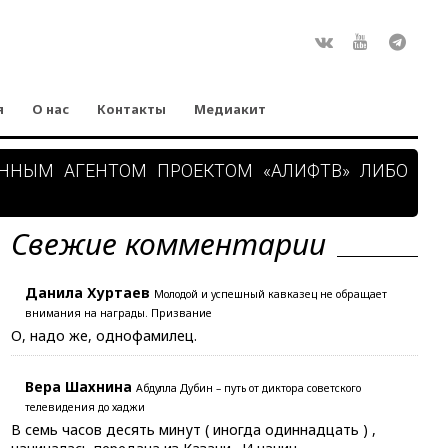
Rss
ВКонтакте
Youtube
Teleg
я
О нас
Контакты
Медиакит
АННЫМ АГЕНТОМ ПРОЕКТОМ «АЛИФТВ» ЛИБО
Свежие комментарии
Данила Хуртаев
Молодой и успешный кавказец не обращает
внимания на награды. Призвание
О, надо же, однофамилец.
Вера Шахнина
Абдулла Дубин – путь от диктора советского
телевидения до хаджи
В семь часов десять минут ( иногда одиннадцать ) ,