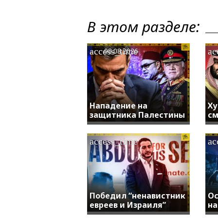
В этом разделе:
access_time
ac
08.08.2026
Нападение на
Ху
защитника Палестины
см
access_time
ac
Победил “ненавистник
Ос
евреев и Израиля”
на