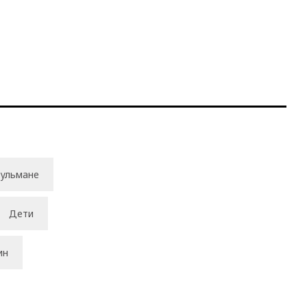
ульмане
Дети
ин