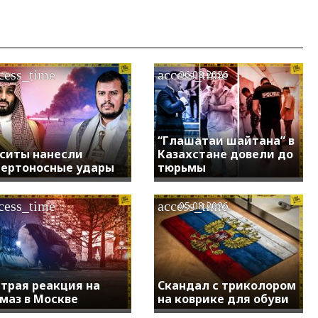
cess_time
access_time
06.08.2026
“Глашатаи шайтана” в
ситы нанесли
Казахстане довели до
ертоносные удары
тюрьмы
cess_time
access_time
05.08.2026
трая реакция на
Скандал с триколором
маз в Москве
на коврике для обуви