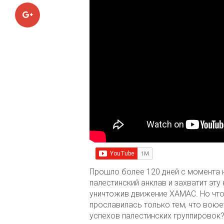
Google+
Прошло более 120 дней с момента н
палестинский анклав и захватит эт
уничтожив движение ХАМАС. Но что
прославилась только тем, что вою
успехов палестинских группировок