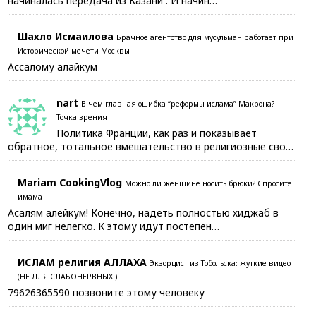
начиналась передача из Казани . И начин…
Шахло Исмаилова
Брачное агентство для мусульман работает при
Исторической мечети Москвы
Ассалому алайкум
nart
В чем главная ошибка “реформы ислама” Макрона?
Точка зрения
Политика Франции, как раз и показывает
обратное, тотальное вмешательство в религиозные сво…
Mariam CookingVlog
Можно ли женщине носить брюки? Спросите
имама
Асалям алейкум! Конечно, надеть полностью хиджаб в
один миг нелегко. К этому идут постепен…
ИСЛАМ религия АЛЛАХА
Экзорцист из Тобольска: жуткие видео
(НЕ ДЛЯ СЛАБОНЕРВНЫХ!)
79626365590 позвоните этому человеку