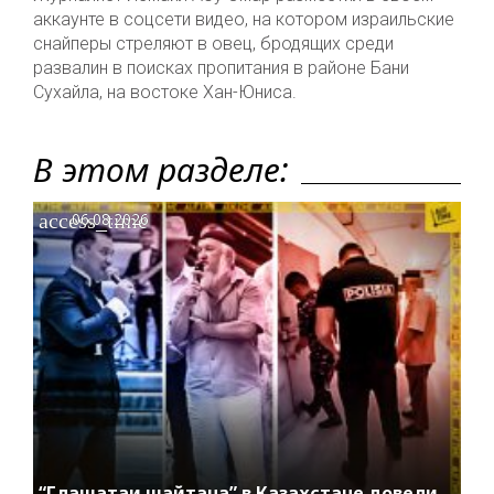
аккаунте в соцсети видео, на котором израильские
снайперы стреляют в овец, бродящих среди
развалин в поисках пропитания в районе Бани
Сухайла, на востоке Хан-Юниса.
В этом разделе:
access_time
06.08.2026
“Глашатаи шайтана” в Казахстане довели