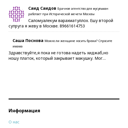
Саид Саидов
Брачное агентство для мусульман
работает при Исторической мечети Москвы
Саломуалекум варахматуллох. Ешу второй
супруга я жеву в Москве. 89661614753
Саша Поснова
Можно ли женщине носить брюки? Спросите
имама
Здравствуйте,я пока не готова надеть хиджаб,но
ношу платок, который закрывает макушку. Мог…
Информация
О нас