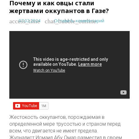
Почему и как овцы стали
жертвами оккупантов в Газе?
07.02.2024
Оставить комментарий
access_time
chat_bubble_outline
Жестокость оккупантов, порождаемая в
определенной мере трусостью и страхом перед
всем, что двигается не имеет предела.
Журналист Исмаил Абу Омар разместил в своем