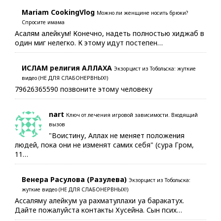
Mariam CookingVlog
Можно ли женщине носить брюки?
Спросите имама
Асалям алейкум! Конечно, надеть полностью хиджаб в
один миг нелегко. К этому идут постепен…
ИСЛАМ религия АЛЛАХА
Экзорцист из Тобольска: жуткие
видео (НЕ ДЛЯ СЛАБОНЕРВНЫХ!)
79626365590 позвоните этому человеку
nart
Ключ от лечения игровой зависимости. Входящий
вызов
"Воистину, Аллах не меняет положения
людей, пока они не изменят самих себя" (сура Гром,
11…
Венера Расулова (Разулева)
Экзорцист из Тобольска:
жуткие видео (НЕ ДЛЯ СЛАБОНЕРВНЫХ!)
Ассаляму алейкум уа рахматуллахи уа баракатух.
Дайте пожалуйста контакты Хусейна. Сын псих…