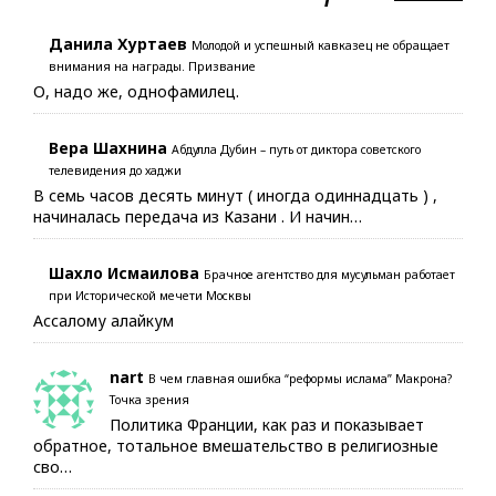
Данила Хуртаев
Молодой и успешный кавказец не обращает
внимания на награды. Призвание
О, надо же, однофамилец.
Вера Шахнина
Абдулла Дубин – путь от диктора советского
телевидения до хаджи
В семь часов десять минут ( иногда одиннадцать ) ,
начиналась передача из Казани . И начин…
Шахло Исмаилова
Брачное агентство для мусульман работает
при Исторической мечети Москвы
Ассалому алайкум
nart
В чем главная ошибка “реформы ислама” Макрона?
Точка зрения
Политика Франции, как раз и показывает
обратное, тотальное вмешательство в религиозные
сво…