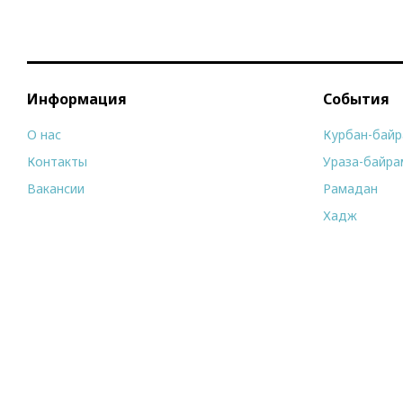
Информация
События
О нас
Курбан-бай
Контакты
Ураза-байра
Вакансии
Рамадан
Хадж