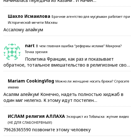
начиналась передача из Казани . И начин…
Шахло Исмаилова
Брачное агентство для мусульман работает при
Исторической мечети Москвы
Ассалому алайкум
nart
В чем главная ошибка “реформы ислама” Макрона?
Точка зрения
Политика Франции, как раз и показывает
обратное, тотальное вмешательство в религиозные сво…
Mariam CookingVlog
Можно ли женщине носить брюки? Спросите
имама
Асалям алейкум! Конечно, надеть полностью хиджаб в
один миг нелегко. К этому идут постепен…
ИСЛАМ религия АЛЛАХА
Экзорцист из Тобольска: жуткие видео
(НЕ ДЛЯ СЛАБОНЕРВНЫХ!)
79626365590 позвоните этому человеку