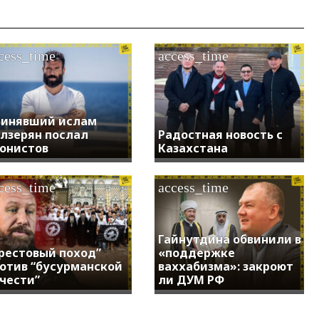
cess_time
access_time
инявший ислам
лзерян послал
Радостная новость с
онистов
Казахстана
cess_time
access_time
Гайнутдина обвинили в
рестовый поход”
«поддержке
отив “бусурманской
ваххабизма»: закроют
чести”
ли ДУМ РФ