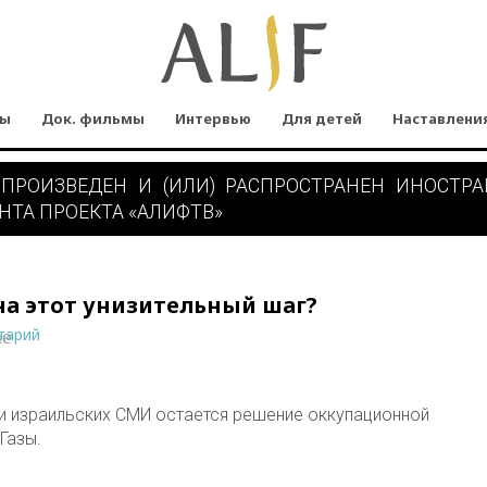
мы
Док. фильмы
Интервью
Для детей
Наставлени
 ПРОИЗВЕДЕН И (ИЛИ) РАСПРОСТРАНЕН ИНОСТР
НТА ПРОЕКТА «АЛИФТВ»
а этот унизительный шаг?
тарий
ne
и израильских СМИ остается решение оккупационной
Газы.