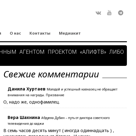
Rss
ВКонтакте
Youtube
Teleg
я
О нас
Контакты
Медиакит
АННЫМ АГЕНТОМ ПРОЕКТОМ «АЛИФТВ» ЛИБО
Свежие комментарии
Данила Хуртаев
Молодой и успешный кавказец не обращает
внимания на награды. Призвание
О, надо же, однофамилец.
Вера Шахнина
Абдулла Дубин – путь от диктора советского
телевидения до хаджи
В семь часов десять минут ( иногда одиннадцать ) ,