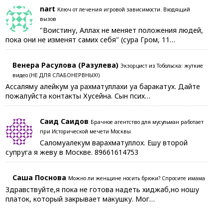
nart
Ключ от лечения игровой зависимости. Входящий
вызов
"Воистину, Аллах не меняет положения людей,
пока они не изменят самих себя" (сура Гром, 11…
Венера Расулова (Разулева)
Экзорцист из Тобольска: жуткие
видео (НЕ ДЛЯ СЛАБОНЕРВНЫХ!)
Ассаляму алейкум уа рахматуллахи уа баракатух. Дайте
пожалуйста контакты Хусейна. Сын псих…
Саид Саидов
Брачное агентство для мусульман работает
при Исторической мечети Москвы
Саломуалекум варахматуллох. Ешу второй
супруга я жеву в Москве. 89661614753
Саша Поснова
Можно ли женщине носить брюки? Спросите имама
Здравствуйте,я пока не готова надеть хиджаб,но ношу
платок, который закрывает макушку. Мог…