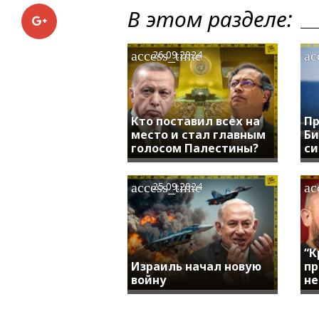
В этом разделе:
Google+
access_time
ac
26.09.2024
Кто поставил всех на
Пр
место и стал главным
Би
голосом Палестины?
си
access_time
ac
25.09.2024
“К
Израиль начал новую
пр
войну
не