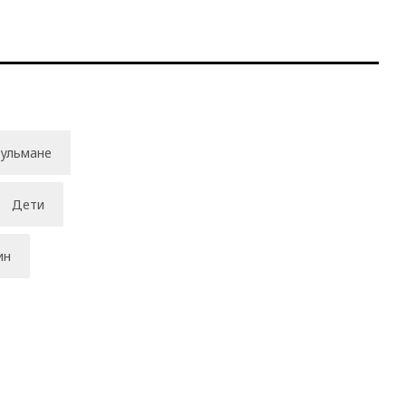
ульмане
Дети
ин