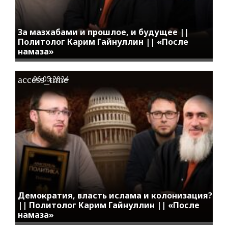
За мазхабами и прошлое, и будущее ||
Политолог Карим Гайнуллин || «После
намаза»
access_time
06.05.2024
Демократия, власть ислама и колонизация?
|| Политолог Карим Гайнуллин || «После
намаза»