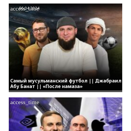
access_time
06.04.2024
Самый мусульманский футбол || Джабраил
Абу Банат || «После намаза»
access_time