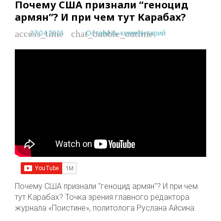
Почему США признали “геноцид
армян”? И при чем тут Карабах?
27.04.2021
Оставить комментарий
access_time
chat_bubble_outline
Почему США признали "геноцид армян"? И при чем
тут Карабах? Точка зрения главного редактора
журнала «Поистине», политолога Руслана Айсина.