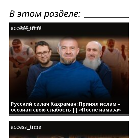
В этом разделе:
access_time
13.05.2024
Русский силач Кахраман: Принял ислам –
осознал свою слабость || «После намаза»
access_time