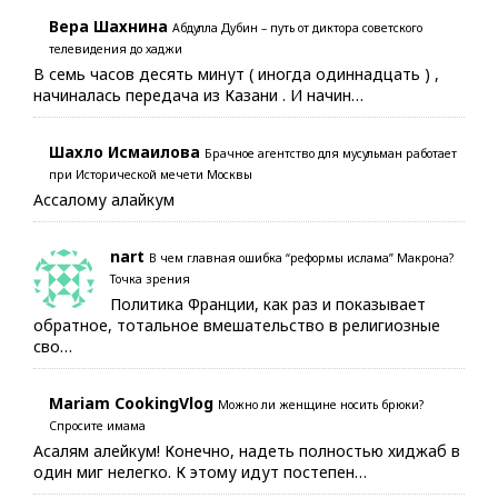
Вера Шахнина
Абдулла Дубин – путь от диктора советского
телевидения до хаджи
В семь часов десять минут ( иногда одиннадцать ) ,
начиналась передача из Казани . И начин…
Шахло Исмаилова
Брачное агентство для мусульман работает
при Исторической мечети Москвы
Ассалому алайкум
nart
В чем главная ошибка “реформы ислама” Макрона?
Точка зрения
Политика Франции, как раз и показывает
обратное, тотальное вмешательство в религиозные
сво…
Mariam CookingVlog
Можно ли женщине носить брюки?
Спросите имама
Асалям алейкум! Конечно, надеть полностью хиджаб в
один миг нелегко. К этому идут постепен…