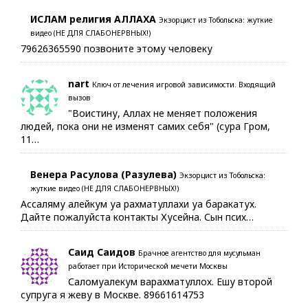
ИСЛАМ религия АЛЛАХА
Экзорцист из Тобольска: жуткие
видео (НЕ ДЛЯ СЛАБОНЕРВНЫХ!)
79626365590 позвоните этому человеку
nart
Ключ от лечения игровой зависимости. Входящий
вызов
"Воистину, Аллах не меняет положения
людей, пока они не изменят самих себя" (сура Гром,
11…
Венера Расулова (Разулева)
Экзорцист из Тобольска:
жуткие видео (НЕ ДЛЯ СЛАБОНЕРВНЫХ!)
Ассаляму алейкум уа рахматуллахи уа баракатух.
Дайте пожалуйста контакты Хусейна. Сын псих…
Саид Саидов
Брачное агентство для мусульман
работает при Исторической мечети Москвы
Саломуалекум варахматуллох. Ешу второй
супруга я жеву в Москве. 89661614753