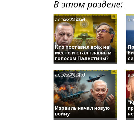
В этом разделе:
access_time
ac
26.09.2024
Кто поставил всех на
Пр
место и стал главным
Би
голосом Палестины?
си
access_time
ac
25.09.2024
“К
Израиль начал новую
пр
войну
не