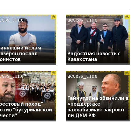
cess_time
access_time
инявший ислам
лзерян послал
Радостная новость с
онистов
Казахстана
cess_time
access_time
Гайнутдина обвинили в
рестовый поход”
«поддержке
отив “бусурманской
ваххабизма»: закроют
чести”
ли ДУМ РФ