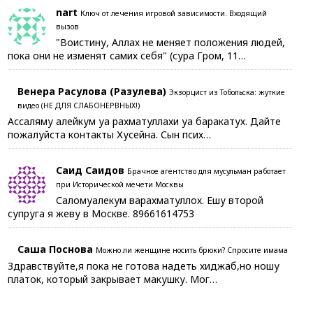
nart
Ключ от лечения игровой зависимости. Входящий
вызов
"Воистину, Аллах не меняет положения людей,
пока они не изменят самих себя" (сура Гром, 11…
Венера Расулова (Разулева)
Экзорцист из Тобольска: жуткие
видео (НЕ ДЛЯ СЛАБОНЕРВНЫХ!)
Ассаляму алейкум уа рахматуллахи уа баракатух. Дайте
пожалуйста контакты Хусейна. Сын псих…
Саид Саидов
Брачное агентство для мусульман работает
при Исторической мечети Москвы
Саломуалекум варахматуллох. Ешу второй
супруга я жеву в Москве. 89661614753
Саша Поснова
Можно ли женщине носить брюки? Спросите имама
Здравствуйте,я пока не готова надеть хиджаб,но ношу
платок, который закрывает макушку. Мог…