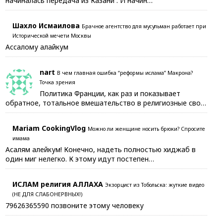
начиналась передача из Казани . И начин…
Шахло Исмаилова
Брачное агентство для мусульман работает при
Исторической мечети Москвы
Ассалому алайкум
nart
В чем главная ошибка “реформы ислама” Макрона?
Точка зрения
Политика Франции, как раз и показывает
обратное, тотальное вмешательство в религиозные сво…
Mariam CookingVlog
Можно ли женщине носить брюки? Спросите
имама
Асалям алейкум! Конечно, надеть полностью хиджаб в
один миг нелегко. К этому идут постепен…
ИСЛАМ религия АЛЛАХА
Экзорцист из Тобольска: жуткие видео
(НЕ ДЛЯ СЛАБОНЕРВНЫХ!)
79626365590 позвоните этому человеку