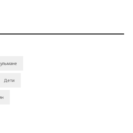
ульмане
Дети
ин