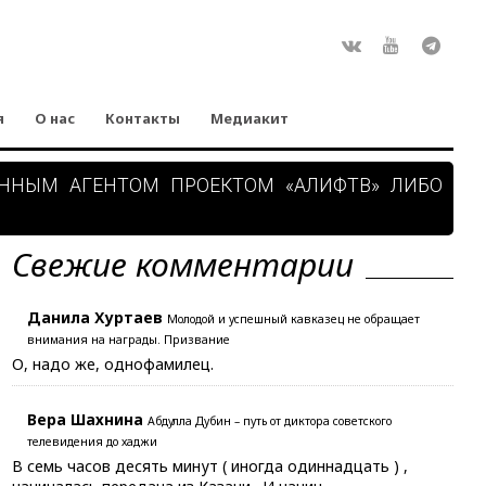
Rss
ВКонтакте
Youtube
Teleg
я
О нас
Контакты
Медиакит
АННЫМ АГЕНТОМ ПРОЕКТОМ «АЛИФТВ» ЛИБО
Свежие комментарии
Данила Хуртаев
Молодой и успешный кавказец не обращает
внимания на награды. Призвание
О, надо же, однофамилец.
Вера Шахнина
Абдулла Дубин – путь от диктора советского
телевидения до хаджи
В семь часов десять минут ( иногда одиннадцать ) ,