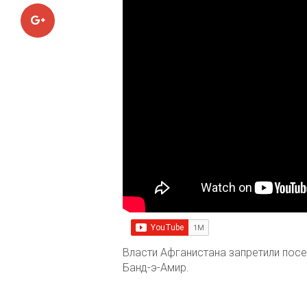
Google+
Власти Афганистана запретили пос
Банд-э-Амир.