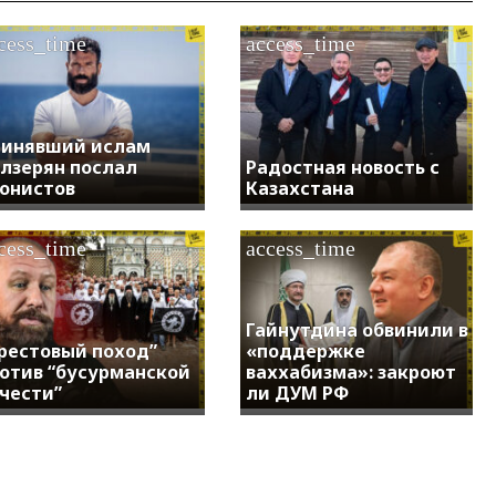
cess_time
access_time
инявший ислам
лзерян послал
Радостная новость с
онистов
Казахстана
cess_time
access_time
Гайнутдина обвинили в
рестовый поход”
«поддержке
отив “бусурманской
ваххабизма»: закроют
чести”
ли ДУМ РФ