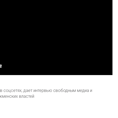
 соцсетях, дает интервью свободным медиа и
ркменских властей