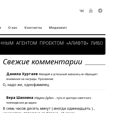
Rss
ВКонтакте
Youtube
Teleg
я
О нас
Контакты
Медиакит
АННЫМ АГЕНТОМ ПРОЕКТОМ «АЛИФТВ» ЛИБО
Свежие комментарии
Данила Хуртаев
Молодой и успешный кавказец не обращает
внимания на награды. Призвание
О, надо же, однофамилец.
Вера Шахнина
Абдулла Дубин – путь от диктора советского
телевидения до хаджи
В семь часов десять минут ( иногда одиннадцать ) ,