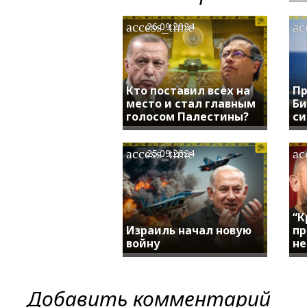
access_time
ac
26.09.2024
Кто поставил всех на
Пр
место и стал главным
Би
голосом Палестины?
си
access_time
ac
25.09.2024
“К
Израиль начал новую
пр
войну
не
Добавить комментарий