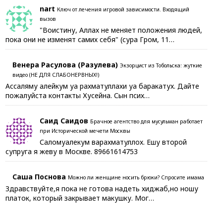
nart
Ключ от лечения игровой зависимости. Входящий
вызов
"Воистину, Аллах не меняет положения людей,
пока они не изменят самих себя" (сура Гром, 11…
Венера Расулова (Разулева)
Экзорцист из Тобольска: жуткие
видео (НЕ ДЛЯ СЛАБОНЕРВНЫХ!)
Ассаляму алейкум уа рахматуллахи уа баракатух. Дайте
пожалуйста контакты Хусейна. Сын псих…
Саид Саидов
Брачное агентство для мусульман работает
при Исторической мечети Москвы
Саломуалекум варахматуллох. Ешу второй
супруга я жеву в Москве. 89661614753
Саша Поснова
Можно ли женщине носить брюки? Спросите имама
Здравствуйте,я пока не готова надеть хиджаб,но ношу
платок, который закрывает макушку. Мог…