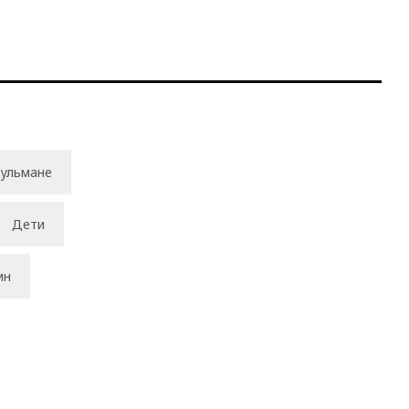
ульмане
Дети
ин