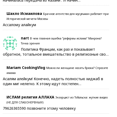
начиналась передача из Казани . И начин…
Шахло Исмаилова
Брачное агентство для мусульман работает при
Исторической мечети Москвы
Ассалому алайкум
nart
В чем главная ошибка “реформы ислама” Макрона?
Точка зрения
Политика Франции, как раз и показывает
обратное, тотальное вмешательство в религиозные сво…
Mariam CookingVlog
Можно ли женщине носить брюки? Спросите
имама
Асалям алейкум! Конечно, надеть полностью хиджаб в
один миг нелегко. К этому идут постепен…
ИСЛАМ религия АЛЛАХА
Экзорцист из Тобольска: жуткие видео
(НЕ ДЛЯ СЛАБОНЕРВНЫХ!)
79626365590 позвоните этому человеку