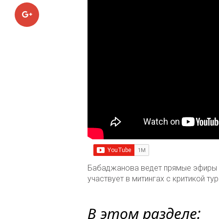
Google+
Бабаджанова ведет прямые эфиры в
участвует в митингах с критикой ту
В этом разделе: