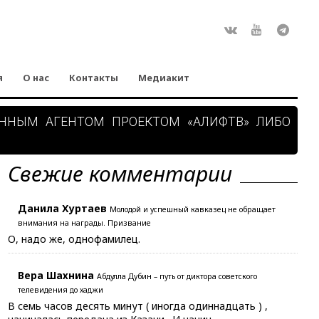
Rss
ВКонтакте
Youtube
Teleg
я
О нас
Контакты
Медиакит
АННЫМ АГЕНТОМ ПРОЕКТОМ «АЛИФТВ» ЛИБО
Свежие комментарии
Данила Хуртаев
Молодой и успешный кавказец не обращает
внимания на награды. Призвание
О, надо же, однофамилец.
Вера Шахнина
Абдулла Дубин – путь от диктора советского
телевидения до хаджи
В семь часов десять минут ( иногда одиннадцать ) ,