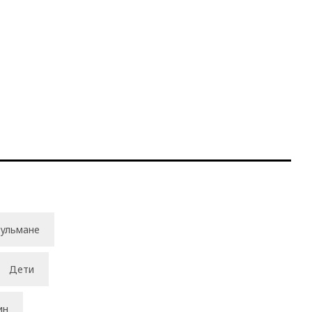
ульмане
Дети
ин