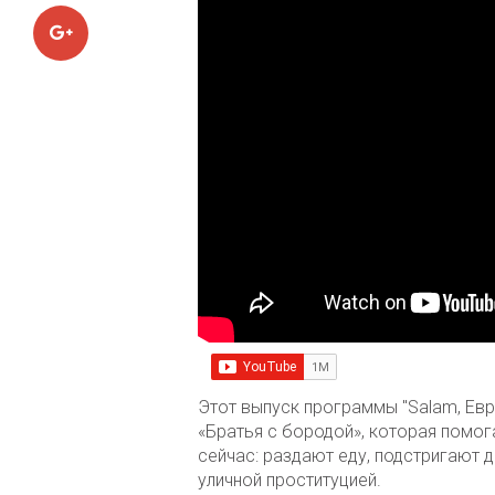
Google+
Этот выпуск программы "Salam, Евр
«Братья с бородой», которая помог
сейчас: раздают еду, подстригают
уличной проституцией.