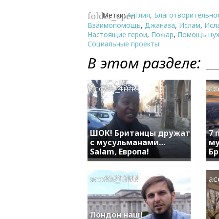
Метки:
Англия
,
Благотворительно
folder_open
Взаимопомощь
,
Джаназа
,
Ислам
,
Исл
Настоящие герои
,
Пожар
,
Помощь ну
Социальные проекты
В этом разделе:
access_time
ac
18.02.2020
ШОК! Британцы дружат
7 
с мусульманами…
му
Salam, Европа!
Бр
access_time
ac
11.08.2019
Лондон наш!