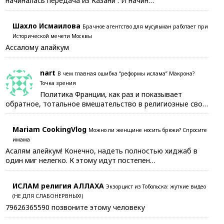
начиналась передача из Казани . И начин…
Шахло Исмаилова
Брачное агентство для мусульман работает при
Исторической мечети Москвы
Ассалому алайкум
nart
В чем главная ошибка “реформы ислама” Макрона?
Точка зрения
Политика Франции, как раз и показывает
обратное, тотальное вмешательство в религиозные сво…
Mariam CookingVlog
Можно ли женщине носить брюки? Спросите
имама
Асалям алейкум! Конечно, надеть полностью хиджаб в
один миг нелегко. К этому идут постепен…
ИСЛАМ религия АЛЛАХА
Экзорцист из Тобольска: жуткие видео
(НЕ ДЛЯ СЛАБОНЕРВНЫХ!)
79626365590 позвоните этому человеку