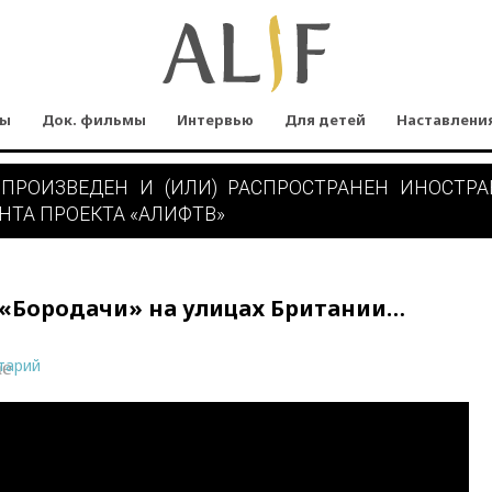
мы
Док. фильмы
Интервью
Для детей
Наставлени
 ПРОИЗВЕДЕН И (ИЛИ) РАСПРОСТРАНЕН ИНОСТР
НТА ПРОЕКТА «АЛИФТВ»
 «Бородачи» на улицах Британии…
тарий
ne