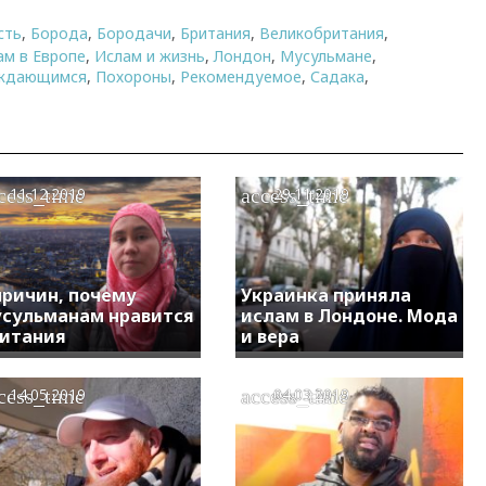
сть
,
Борода
,
Бородачи
,
Британия
,
Великобритания
,
ам в Европе
,
Ислам и жизнь
,
Лондон
,
Мусульмане
,
ждающимся
,
Похороны
,
Рекомендуемое
,
Садака
,
cess_time
access_time
11.12.2019
29.11.2019
причин, почему
Украинка приняла
сульманам нравится
ислам в Лондоне. Мода
итания
и вера
cess_time
access_time
14.05.2019
04.03.2019