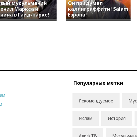
вый мусульманин
Он придумал
енил Маркса и
каллиграффити! Salam,
нина в Гайд-парке!
Европа!
Популярные метки
рам
Рекомендуемое
Мус
м
Ислам
История
Алиф ТВ
Мусульман