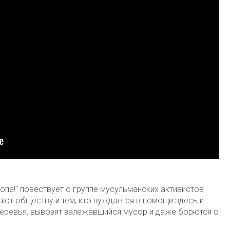
опа!" повествует о группе мусульманских активистов
ают обществу и тем, кто нуждается в помощи здесь и
 деревья, вывозят залежавшийся мусор и даже борются с