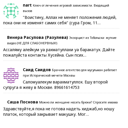
nart
Ключ от лечения игровой зависимости. Входящий
вызов
"Воистину, Аллах не меняет положения людей,
пока они не изменят самих себя" (сура Гром, 11…
Венера Расулова (Разулева)
Экзорцист из Тобольска: жуткие
видео (НЕ ДЛЯ СЛАБОНЕРВНЫХ!)
Ассаляму алейкум уа рахматуллахи уа баракатух. Дайте
пожалуйста контакты Хусейна. Сын псих…
Саид Саидов
Брачное агентство для мусульман работает
при Исторической мечети Москвы
Саломуалекум варахматуллох. Ешу второй
супруга я жеву в Москве. 89661614753
Саша Поснова
Можно ли женщине носить брюки? Спросите имама
Здравствуйте,я пока не готова надеть хиджаб,но ношу
платок, который закрывает макушку. Мог…