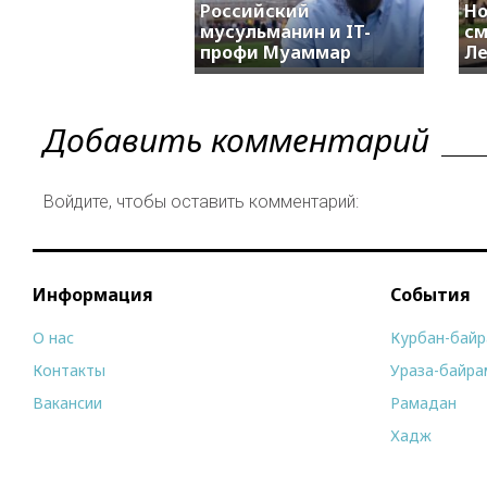
Российский
Но
мусульманин и IT-
см
профи Муаммар
Ле
Добавить комментарий
Войдите, чтобы оставить комментарий:
Информация
События
О нас
Курбан-бай
Контакты
Ураза-байра
Вакансии
Рамадан
Хадж