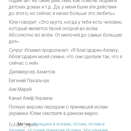
подвигает на такие действия, как помочь людям в
детских домах и т.д. Да, у меня были эти действия
до этого, но сейчас я начал больше это любить».
Юля говорит: «Это круто, когда у тебя есть человек,
который является твоей опорой во всём.
Абсолютно во всём. От мелочей до самых больших
дел».
Супруг Исмаил продолжает: «Я благодарен Аллаху,
бблагодарен моей семье, что они сделали так, что я
сейчас с ней».
Диляверсер Ахметов
Евгений Пахальчук
Али Марей
Канал Алиф,Украина
Полную версию передачи о принявшей ислам
украинке Юлии смотрите в данном видео.
Метки:
Женщина в исламе
,
Ислам
,
Ислам в
folder_open
Украине
,
История принятия Ислама
,
Мусульмане