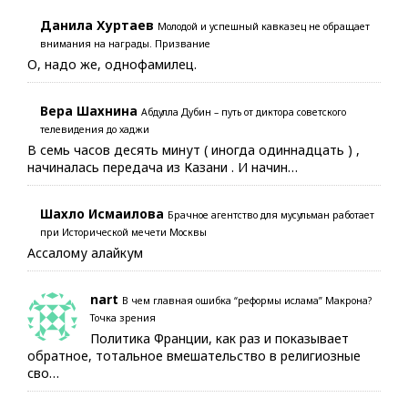
Данила Хуртаев
Молодой и успешный кавказец не обращает
внимания на награды. Призвание
О, надо же, однофамилец.
Вера Шахнина
Абдулла Дубин – путь от диктора советского
телевидения до хаджи
В семь часов десять минут ( иногда одиннадцать ) ,
начиналась передача из Казани . И начин…
Шахло Исмаилова
Брачное агентство для мусульман работает
при Исторической мечети Москвы
Ассалому алайкум
nart
В чем главная ошибка “реформы ислама” Макрона?
Точка зрения
Политика Франции, как раз и показывает
обратное, тотальное вмешательство в религиозные
сво…