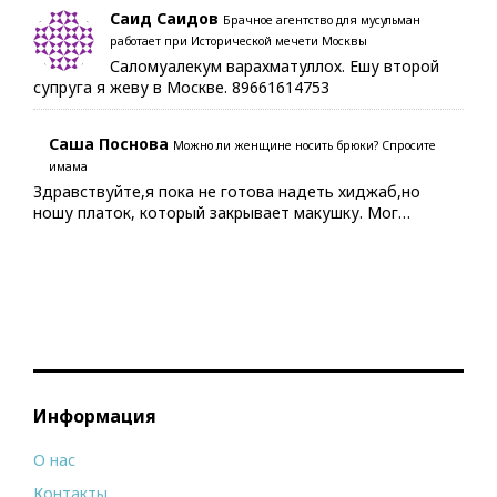
Саид Саидов
Брачное агентство для мусульман
работает при Исторической мечети Москвы
Саломуалекум варахматуллох. Ешу второй
супруга я жеву в Москве. 89661614753
Саша Поснова
Можно ли женщине носить брюки? Спросите
имама
Здравствуйте,я пока не готова надеть хиджаб,но
ношу платок, который закрывает макушку. Мог…
Информация
О нас
Контакты