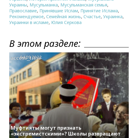
Украины
,
Мусульманка
,
Мусульманская семья
,
Православие
,
Принявшие Ислам
,
Принятие Ислама
,
Рекомендуемое
,
Семейная жизнь
,
Счастье
,
Украинка
,
Украинки в исламе
,
Юлия Серкова
В этом разделе:
access_time
04.09.2022
Муфтияты могут признать
«экстремистскими»? Школы развращают