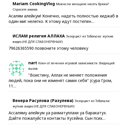
Mariam CookingVlog
Можно ли женщине носить брюки?
Спросите имама
Асалям алейкум! Конечно, надеть полностью хиджаб в
один миг нелегко. К этому идут постепен…
ИСЛАМ религия АЛЛАХА
Экзорцист из Тобольска: жуткие
видео (НЕ ДЛЯ СЛАБОНЕРВНЫХ!)
79626365590 позвоните этому человеку
nart
Ключ от лечения игровой зависимости. Входящий
вызов
"Воистину, Аллах не меняет положения
людей, пока они не изменят самих себя" (сура Гром,
11…
Венера Расулова (Разулева)
Экзорцист из Тобольска:
жуткие видео (НЕ ДЛЯ СЛАБОНЕРВНЫХ!)
Ассаляму алейкум уа рахматуллахи уа баракатух.
Дайте пожалуйста контакты Хусейна. Сын псих…